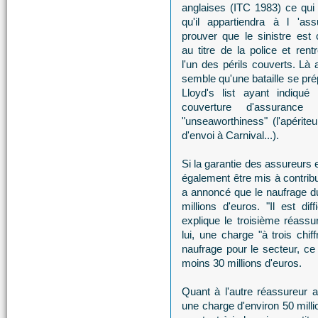
anglaises (ITC 1983) ce qui s
qu'il appartiendra à l 'as
prouver que le sinistre est 
au titre de la police et rent
l'un des périls couverts. Là a
semble qu'une bataille se pré
Lloyd's list ayant indiqué
couverture d'assurance
"unseaworthiness" (l'apérite
d'envoi à Carnival...).
Si la garantie des assureurs 
également être mis à contrib
a annoncé que le naufrage d
millions d'euros. "Il est dif
explique le troisième réas
lui, une charge "à trois chif
naufrage pour le secteur, ce
moins 30 millions d'euros.
Quant à l'autre réassureur a
une charge d'environ 50 mill