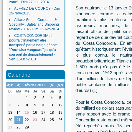
zone" - Dim 27-Juil-2014
Son naufrage le 13 janvier 2
ALFRED DE COURCY - Dim
29-Nov-2015
s'annonce comme la catas
maritime la plus coûteuse p
Allianz Global Corporate &
Specialty : Safety and Shipping
assureurs maritimes, le T
review 2014 - Dim 13-Avr-2014
faisant office de "petit sini
COSTA CONCORDIA : Il
regard de ce que devrait cout
pourrait finalement être
du "Costa Concordia". En effe
transporté par la barge géante
qu'étant historiquement l'év
"Dockwise Vanguard" jusqu'à
son port de démantèlement -
le plus connu, le naufr
Ven 11-Oct-2013
paquebot britannique Titanic 
1 500 morts) n'a pas été le 
coula en avril 1912 après avo
Calendrier
d'un million de livres de l'é
petite centaine de millions
<<
<
>
>>
février 2012
d'euros) (1)
Lu
Ma
Me
Je
Ve
Sa
Di
1
2
3
4
5
Pour le Costa Concordia, cert
6
7
8
9
10
11
12
du milliard de dollars (assur
13
14
15
16
17
18
19
sans rapport avec le drame d
Concordia reste quand même 
20
21
22
23
24
25
26
été repêchés mais 15 per
27
28
29
personnes décédées dont les