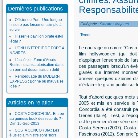
Responsabilit
Dernières publications
Officier de Port : Une longue
Catégorie :
Sinistres Majeurs
histoire pas forcement simple à
suivre
Tweet
Hisser le pavillon pirate est-il
légal ?
Le naufrage du navire "Costa 
L'ONU INTERDIT DE PORT 4
NAVIRES
film hollywoodien (qui doit
d'appliquer l'ensemble de l'a
L'accès en Zone d'Accès
Restreint sans autorisation dans
des passagers lorsqu'un évè
un port est désormais un délit
glanés sur Internet montre
Remorquage du MODERN
années quelques dizaines d'a
EXPRESS : Bonne ou mauvaise
d'éclairer le grand public sur 
idée ?
Tout d'abord quelques mots 
Articles en relation
2005 et mis en service le 7 
Concordia a été construit pa
COSTA CONCORDIA : Entrée
Gênes (Italie). Il est, à l'épo
au guiness book des records ? -
est le premier d'une série de 
Dim 15-Sep-2013
Costa Serena (2007), Costa 
COSTA CONCORDIA : Les
Fascinosa (2012). Son prix "p
élus et la ministre sont "hors