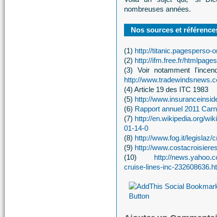
nombreuses années.
Nos sources et références
(1)
http://titanic.pagesperso-
(2)
http://ifm.free.fr/htmlpag
(3) Voir notamment l'ince
http://www.tradewindsnews.co
(4) Article 19 des ITC 1983
(5)
http://www.insuranceinsi
(6)
Rapport annuel 2011 Carn
(7)
http://en.wikipedia.org/w
01-14-0
(8)
http://www.fog.it/legisla
(9)
http://www.costacroisier
(10)
http://news.yahoo.
cruise-lines-inc-232608636.h