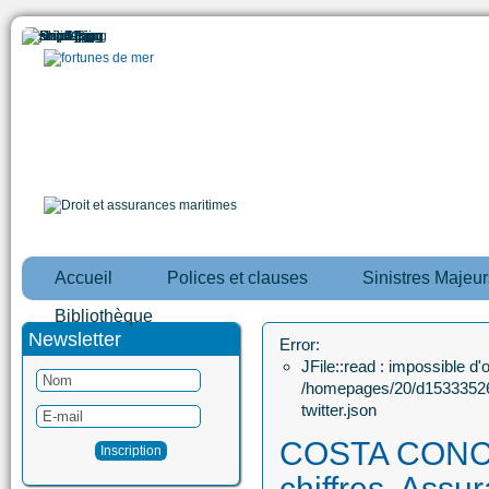
Accueil
Polices et clauses
Sinistres Majeur
Bibliothèque
Newsletter
Error:
JFile::read : impossible d'ou
/homepages/20/d15333526
twitter.json
COSTA CONCO
chiffres, Assu