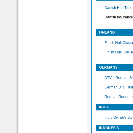
Danish Hull Time
Danish Insurance 
FINLAND
Finish Hull Cla
Finish Hull Clau
GERMANY
DTV – German Sta
German DTV Hull
German General C
INDIA
India Owner's St
INDONESIA