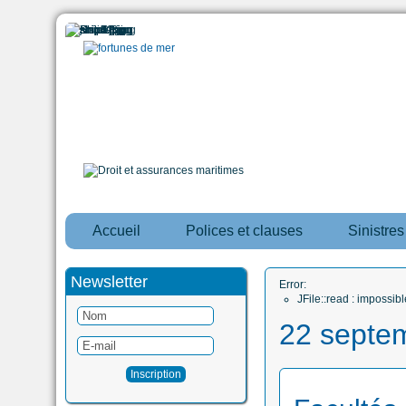
Accueil
Polices et clauses
Sinistre
Newsletter
Error:
JFile::read : impossi
22 septe