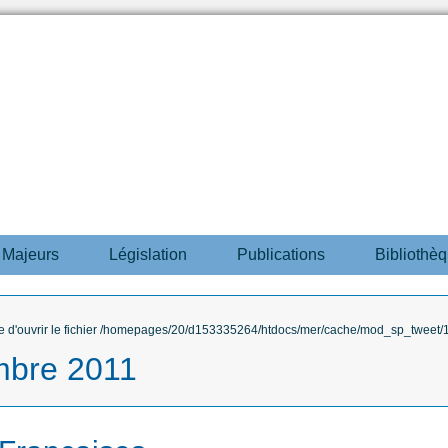
s Majeurs
Législation
Publications
Bibliothè
ble d'ouvrir le fichier /homepages/20/d153335264/htdocs/mer/cache/mod_sp_tweet/12
mbre 2011