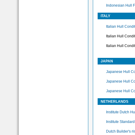
Indonesian Hull 
ITALY
Italian Hull Cond
Italian Hull Condi
Italian Hull Condi
JAPAN
Japanese Hull Co
Japanese Hull Co
Japanese Hull Co
NETHERLANDS
Institute Dutch H
Institute Standar
Dutch Builder's r