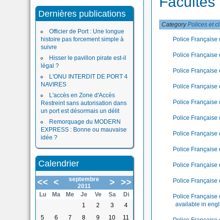
Facultés
Dernières publications
Category
Polices et c
Officier de Port : Une longue
histoire pas forcement simple à
Police Française 
suivre
Police Française 
Hisser le pavillon pirate est-il
légal ?
Police Française d
L'ONU INTERDIT DE PORT 4
NAVIRES
Police Française d
L'accès en Zone d'Accès
Police Française 
Restreint sans autorisation dans
un port est désormais un délit
Police Française 
Remorquage du MODERN
EXPRESS : Bonne ou mauvaise
Police Française
idée ?
Police Française 
Calendrier
Police Française 
septembre
<<
<
>
>>
Police Française 
2011
Lu
Ma
Me
Je
Ve
Sa
Di
Police Française 
available in engl
1
2
3
4
5
6
7
8
9
10
11