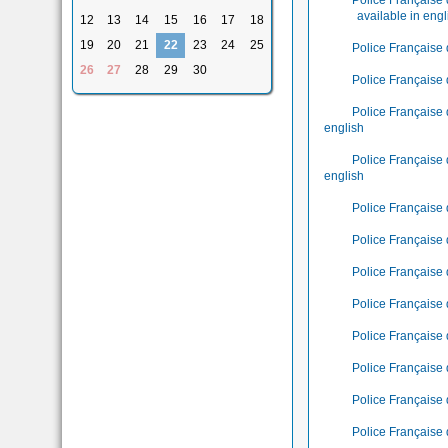
Police Française 
available in engl
12
13
14
15
16
17
18
19
20
21
22
23
24
25
Police Française
26
27
28
29
30
Police Française 
Police Française 
english
Police Française 
english
Police Française 
Police Française 
Police Française
Police Française
Police Française 
Police Française
Police Française
Police Française