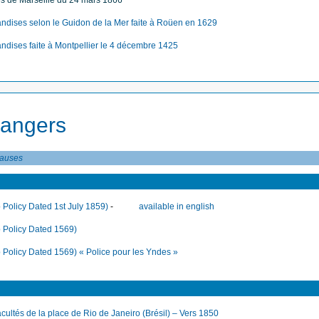
és de Marseille du 24 mars 1866
andises selon le Guidon de la Mer faite à Roüen en 1629
ndises faite à Montpellier le 4 décembre 1425
rangers
lauses
 Policy Dated 1st July 1859)
-
available in english
 Policy Dated 1569)
 Policy Dated 1569) « Police pour les Yndes »
cultés de la place de Rio de Janeiro (Brésil) – Vers 1850