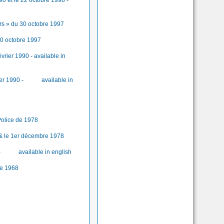
90 et le 22 octobre 1998
-
rs » du 30 octobre 1997
30 octobre 1997
évrier 1990
-
available in
ier 1990
-
available in
Police de 1978
 & le 1er décembre 1978
-
available in english
re 1968