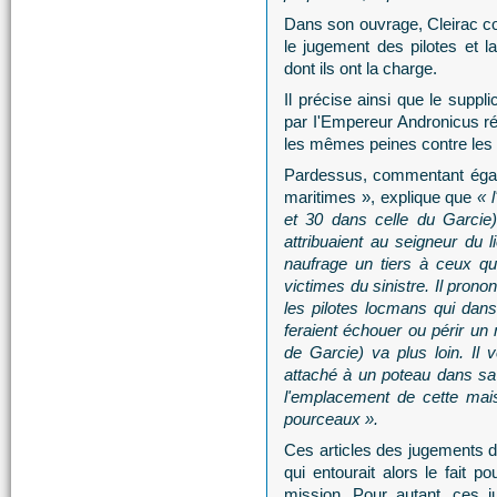
Dans son ouvrage, Cleirac c
le jugement des pilotes et 
dont ils ont la charge.
Il précise ainsi que le suppl
par I'Empereur Andronicus ré
les mêmes peines contre les p
Pardessus, commentant égale
maritimes », explique que
« 
et 30 dans celle du Garcie
attribuaient au seigneur du 
naufrage un tiers à ceux qu
victimes du sinistre. Il pron
les pilotes locmans qui dans
feraient échouer ou périr un n
de Garcie) va plus loin. Il
attaché à un poteau dans sa
l'emplacement de cette mai
pourceaux ».
Ces articles des jugements d’
qui entourait alors le fait 
mission. Pour autant, ces j