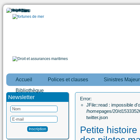
Accueil
Polices et clauses
Sinistres Majeur
Bibliothèque
Newsletter
Error:
JFile::read : impossible d'ou
/homepages/20/d15333526
twitter.json
Petite histoire
des pilotes ma