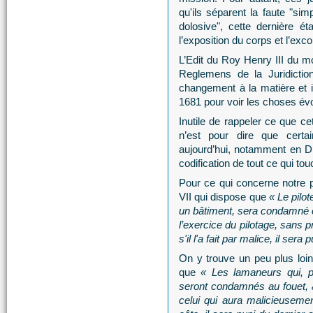
qu'ils séparent la faute "simp
dolosive", cette dernière ét
l’exposition du corps et l’e
L’Edit du Roy Henry III du 
Reglemens de la Juridictio
changement à la matière et i
1681 pour voir les choses évo
Inutile de rappeler ce que c
n’est pour dire que certa
aujourd’hui, notamment en Dro
codification de tout ce qui tou
Pour ce qui concerne notre pr
VII qui dispose que
« Le pilot
un bâtiment, sera condamné e
l’exercice du pilotage, sans 
s'il l'a fait par malice, il sera
On y trouve un peu plus loin, 
que
« Les lamaneurs qui, p
seront condamnés au fouet, &
celui qui aura malicieuseme