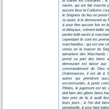
la marée est contraires ; &
navire, qui ont fait marché 
aucuns lieux la Coûtume court
le Seigneur du lieu en prend l
ou quart, & le demeurant au
& pour être aucune fois en b
et déloyaux, mènent ladite nav
perdre ledit navire & marchan
cependant ils sont les premie
marchandise ; qui est une ch
venus en la maison du Seign
advanture des Marchands ; 
prend sa part des biens ad
demeurant est laissé aux
commandement de Dieu om
Ordonnances, il est dit & 
autres qui prendront auc
excommuniés, & punis comme
Pilotes, le jugement est tel, 
doit faire des gibets biens hau
bien près de là, & audit lie
leurs jours ; & l’on doit lai
perpétuelle, & pour faire bali