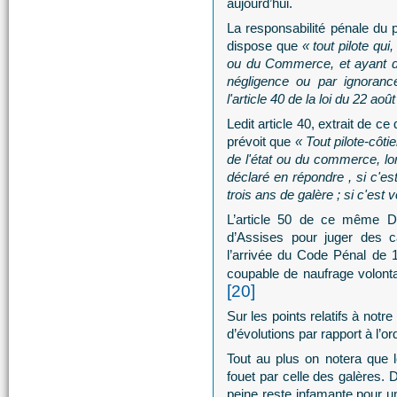
aujourd’hui.
La responsabilité pénale du pi
dispose que
« tout pilote qui
ou du Commerce, et ayant dé
négligence ou par ignoranc
l'article 40 de la loi du 22 aoû
Ledit article 40, extrait de c
prévoit que
« Tout pilote-côt
de l'état ou du commerce, lors
déclaré en répondre , si c'e
trois ans de galère ; si c'est
L’article 50 de ce même 
d’Assises pour juger des c
l’arrivée du Code Pénal de 1
coupable de naufrage volonta
[20]
Sur les points relatifs à not
d’évolutions par rapport à l’
Tout au plus on notera que 
fouet par celle des galères.
peine reste infamante pour u