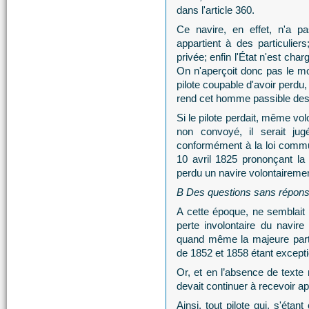
dans l'article 360.
Ce navire, en effet, n'a p
appartient à des particulie
privée; enfin l'État n'est cha
On n'aperçoit donc pas le moti
pilote coupable d'avoir perdu
rend cet homme passible des 
Si le pilote perdait, même v
non convoyé, il serait jug
conformément à la loi commune
10 avril 1825 prononçant la 
perdu un navire volontairemen
B Des questions sans répons
A cette époque, ne semblait a
perte involontaire du navir
quand même la majeure parti
de 1852 et 1858 étant excepti
Or, et en l’absence de texte 
devait continuer à recevoir ap
Ainsi, tout pilote qui, s'éta