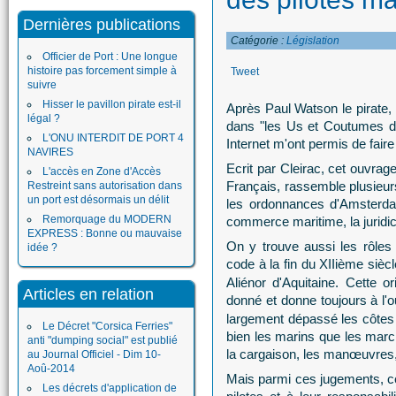
Dernières publications
Catégorie :
Législation
Officier de Port : Une longue
histoire pas forcement simple à
Tweet
suivre
Hisser le pavillon pirate est-il
Après Paul Watson le pirate,
légal ?
dans "les Us et Coutumes de
L'ONU INTERDIT DE PORT 4
Internet m'ont permis de faire 
NAVIRES
Ecrit par Cleirac, cet ouvrag
L'accès en Zone d'Accès
Français, rassemble plusieu
Restreint sans autorisation dans
un port est désormais un délit
les ordonnances d'Amsterda
Remorquage du MODERN
commerce maritime, la juridict
EXPRESS : Bonne ou mauvaise
On y trouve aussi les rôles
idée ?
code à la fin du XIIième siècl
Aliénor d'Aquitaine. Cette o
Articles en relation
donné et donne toujours à l
largement dépassé les côtes
Le Décret "Corsica Ferries"
bien les marins que les march
anti "dumping social" est publié
la cargaison, les manœuvres, 
au Journal Officiel - Dim 10-
Aoû-2014
Mais parmi ces jugements, c
Les décrets d'application de