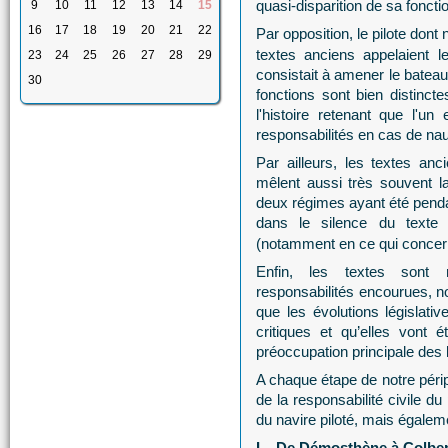
quasi-disparition de sa foncti
9
10
11
12
13
14
15
16
17
18
19
20
21
22
Par opposition, le pilote dont
textes anciens appelaient l
23
24
25
26
27
28
29
consistait à amener le bateau
30
fonctions sont bien distinct
l'histoire retenant que l'u
responsabilités en cas de nau
Par ailleurs, les textes an
mêlent aussi très souvent la 
deux régimes ayant été penda
dans le silence du texte
(notamment en ce qui concerne
Enfin, les textes sont 
responsabilités encourues, n
que les évolutions législat
critiques et qu’elles vont 
préoccupation principale des 
A chaque étape de notre périp
de la responsabilité civile du 
du navire piloté, mais égaleme
I – De Démosthène à Colber