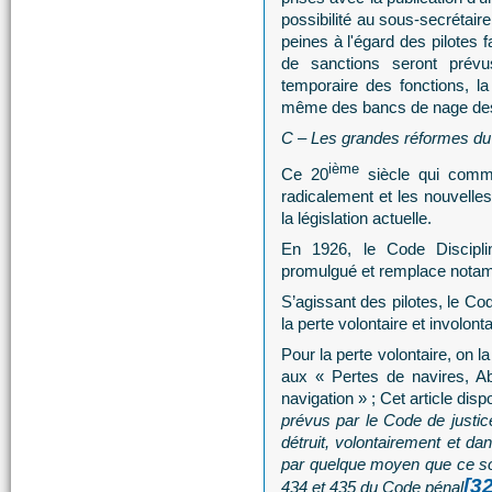
possibilité au sous-secrétai
peines à l'égard des pilotes 
de sanctions seront prévu
temporaire des fonctions, la
même des bancs de nage des
C – Les grandes réformes du
ième
Ce 20
siècle qui comme
radicalement et les nouvelle
la législation actuelle.
En 1926, le Code Discipl
promulgué et remplace notam
S’agissant des pilotes, le C
la perte volontaire et involonta
Pour la perte volontaire, on l
aux « Pertes de navires, A
navigation » ; Cet article dis
prévus par le Code de justic
détruit, volontairement et da
par quelque moyen que ce soit
[32
434 et 435 du Code pénal