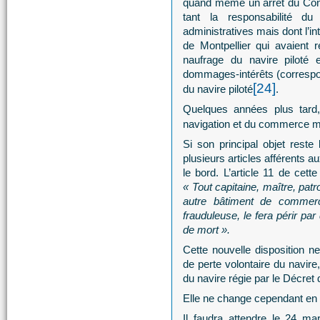
quand même un arrêt du Consei
tant la responsabilité du
administratives mais dont l’in
de Montpellier qui avaient 
naufrage du navire piloté
dommages-intérêts (correspo
[24]
du navire piloté
.
Quelques années plus tard,
navigation et du commerce m
Si son principal objet reste 
plusieurs articles afférents 
le bord. L’article 11 de cett
« Tout capitaine, maître, patr
autre bâtiment de commerce
frauduleuse, le fera périr p
de mort ».
Cette nouvelle disposition 
de perte volontaire du navire,
du navire régie par le Décre
Elle ne change cependant en r
Il faudra attendre le 24 ma