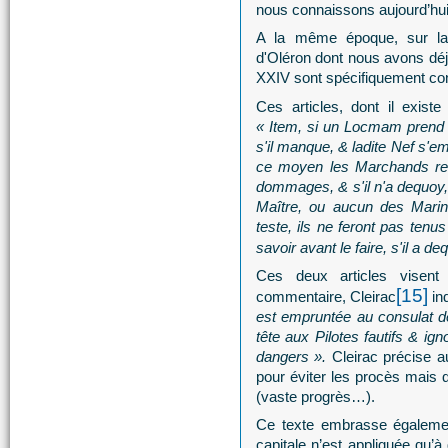
nous connaissons aujourd’hui
A la même époque, sur la 
d'Oléron dont nous avons déj
XXIV sont spécifiquement con
Ces articles, dont il existe
« Item, si un Locmam prend 
s'il manque, & ladite Nef s'em
ce moyen les Marchands reç
dommages, & s'il n'a dequoy, 
Maître, ou aucun des Marin
teste, ils ne feront pas tenu
savoir avant le faire, s'il a de
Ces deux articles visent
[15]
commentaire, Cleirac
in
est empruntée au consulat de
tête aux Pilotes fautifs & ig
dangers ».
Cleirac précise a
pour éviter les procès mais qu
(vaste progrès…).
Ce texte embrasse égalemen
capitale n’est appliquée qu’