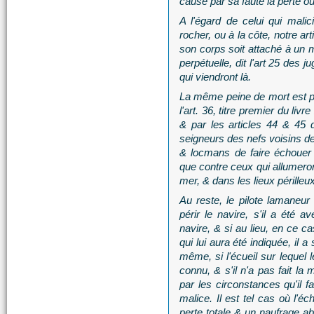
causé par sa faute la perte o
A l'égard de celui qui mali
rocher, ou à la côte, notre art
son corps soit attaché à un m
perpétuelle, dit l'art 25 des 
qui viendront là.
La même peine de mort est pr
l'art. 36, titre premier du livre
& par les articles 44 & 45 d
seigneurs des nefs voisins de 
& locmans de faire échouer l
que contre ceux qui allumeron
mer, & dans les lieux périlleux
Au reste, le pilote lamaneur
périr le navire, s'il a été a
navire, & si au lieu, en ce c
qui lui aura été indiquée, il 
même, si l'écueil sur lequel l
connu, & s'il n'a pas fait la
par les circonstances qu'il f
malice. Il est tel cas où l'é
perte totale & un naufrage ab