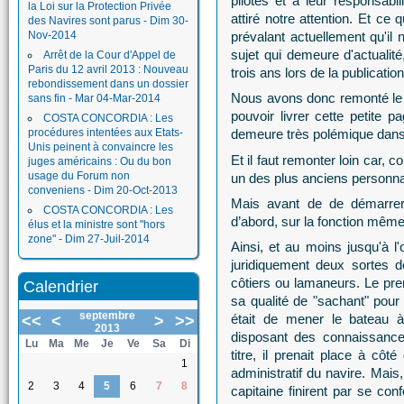
pilotes et à leur responsabi
la Loi sur la Protection Privée
attiré notre attention. Et ce 
des Navires sont parus - Dim 30-
Nov-2014
prévalant actuellement qu'il 
sujet qui demeure d'actualité
Arrêt de la Cour d'Appel de
Paris du 12 avril 2013 : Nouveau
trois ans lors de la publicati
rebondissement dans un dossier
Nous avons donc remonté le te
sans fin - Mar 04-Mar-2014
pouvoir livrer cette petite p
COSTA CONCORDIA : Les
procédures intentées aux Etats-
demeure très polémique dans
Unis peinent à convaincre les
Et il faut remonter loin car,
juges américains : Ou du bon
usage du Forum non
un des plus anciens personna
conveniens - Dim 20-Oct-2013
Mais avant de de démarrer 
COSTA CONCORDIA : Les
d’abord, sur la fonction même
élus et la ministre sont "hors
zone" - Dim 27-Juil-2014
Ainsi, et au moins jusqu'à l
juridiquement deux sortes de
côtiers ou lamaneurs. Le pre
Calendrier
sa qualité de "sachant" pour 
septembre
était de mener le bateau à
<<
<
>
>>
2013
disposant des connaissance
Lu
Ma
Me
Je
Ve
Sa
Di
titre, il prenait place à côt
1
administratif du navire. Mais
2
3
4
5
6
7
8
capitaine finirent par se con