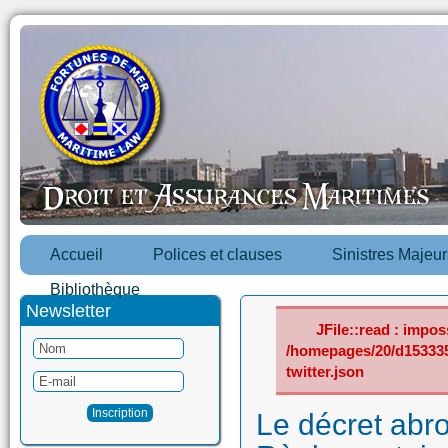
Accueil
Polices et clauses
Sinistres Majeur
Bibliothèque
Newsletter
JFile::read : imposs
/homepages/20/d15333
twitter.json
Le décret abro