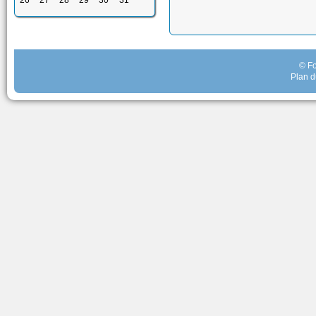
26
27
28
29
30
31
© Fo
Plan d