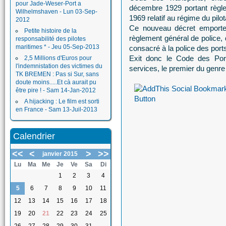
pour Jade-Weser-Port a
décembre 1929 portant règle
Wilhelmshaven - Lun 03-Sep-
1969 relatif au régime du pil
2012
Ce nouveau décret emporte 
Petite histoire de la
règlement général de police, d
responsabilité des pilotes
maritimes * - Jeu 05-Sep-2013
consacré à la police des port
Exit donc le Code des Por
2,5 Millions d'Euros pour
l'indemnistation des victimes du
services, le premier du genre
TK BREMEN : Pas si Sur, sans
doute moins.....Et cà aurait pu
être pire ! - Sam 14-Jan-2012
A hijacking : Le film est sorti
en France - Sam 13-Juil-2013
Calendrier
<<
<
>
>>
janvier 2015
Lu
Ma
Me
Je
Ve
Sa
Di
1
2
3
4
5
6
7
8
9
10
11
12
13
14
15
16
17
18
19
20
21
22
23
24
25