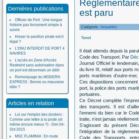
Règlementaire
Dernières publications
est paru
Officier de Port : Une longue
histoire pas forcement simple à
Catégorie :
Actualités
suivre
Hisser le pavillon pirate est-il
Tweet
légal ?
L'ONU INTERDIT DE PORT 4
Il était attendu depuis la par
NAVIRES
Code des Transport. Par
Déc
L'accès en Zone d'Accès
Journal Officiel le lendemain,
Restreint sans autorisation dans
du livre III, relatif aux ports 
un port est désormais un délit
ports maritimes d'outre-mer,
Remorquage du MODERN
Ces dispositions concernent l
EXPRESS : Bonne ou mauvaise
idée ?
port, la police des ports mari
portuaires.
Ce Décret complète l'impressi
Articles en relation
des transports. Il est d'ai
l'ennemi du bien car le Code
Loi sur l'emploi des dockers :
traite, n'est jamais réellemen
Comme une lettre à la poste (et
même encore mieux ?) - Dim 04-
S'agissant du présent Déc
Oct-2015
l'intégration de la règlement
MSC FLAMINIA : En route
Code des Transports, entra