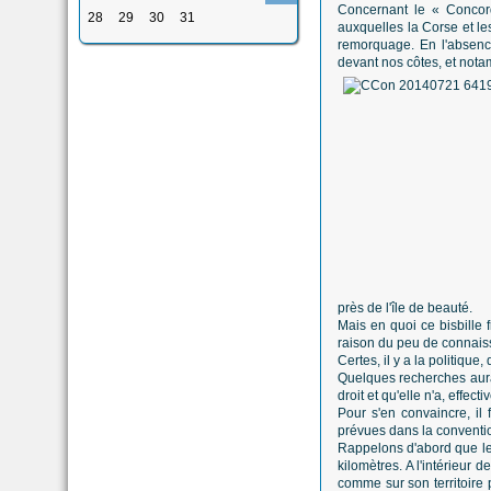
Concernant le « Concord
28
29
30
31
auxquelles la Corse et le
remorquage. En l'absenc
devant nos côtes, et nota
près de l'île de beauté.
Mais en quoi ce bisbille f
raison du peu de connais
Certes, il y a la politiqu
Quelques recherches auraie
droit et qu'elle n'a, effe
Pour s'en convaincre, il
prévues dans la conventi
Rappelons d'abord que les 
kilomètres. A l'intérieur 
comme sur son territoire p