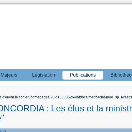
s Majeurs
Législation
Publications
Bibliothè
ble d'ouvrir le fichier /homepages/20/d153335264/htdocs/mer/cache/mod_sp_tweet/12
CORDIA : Les élus et la ministr
e"
eurs