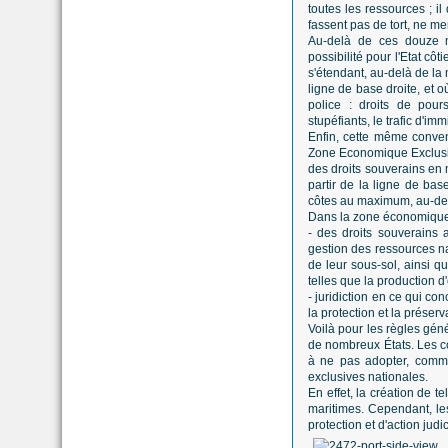
toutes les ressources ; i
fassent pas de tort, ne men
Au-delà de ces douze m
possibilité pour l'Etat cô
s'étendant, au-delà de la 
ligne de base droite, et o
police : droits de pours
stupéfiants, le trafic d'im
Enfin, cette même convent
Zone Economique Exclusiv
des droits souverains en 
partir de la ligne de bas
côtes au maximum, au-delà
Dans la zone économique ex
- des droits souverains a
gestion des ressources na
de leur sous-sol, ainsi qu
telles que la production d'
- juridiction en ce qui con
la protection et la préserv
Voilà pour les règles gén
de nombreux États. Les co
à ne pas adopter, comme
exclusives nationales.
En effet, la création de t
maritimes. Cependant, le
protection et d'action jud