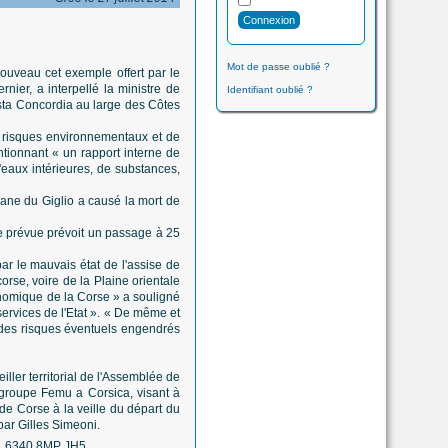
Mot de passe oublié ?
ouveau cet exemple offert par le
nier, a interpellé la ministre de
Identifiant oublié ?
Costa Concordia au large des Côtes
e risques environnementaux et de
ntionnant « un rapport interne de
d'eaux intérieures, de substances,
cane du Giglio a causé la mort de
ute prévue prévoit un passage à 25
par le mauvais état de l'assise de
orse, voire de la Plaine orientale
onomique de la Corse » a souligné
services de l'Etat ». « De même et
s des risques éventuels engendrés
ller territorial de l'Assemblée de
groupe Femu a Corsica, visant à
de Corse à la veille du départ du
par Gilles Simeoni.