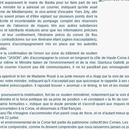
oint auparavant le maire de Bastia pour lui faire part de ses
a ministre lui a adressé un courrier, indiquant qu'elle avait
me de Méditerranée, le vice-amiral d'escadre Yves Joly, afin
s soient prises et d'être vigilant sur plusieurs points dont la
 écrite et incontestable du pompage complet des réservoirs
euve de l'absence de risques liés aux autres substances
s et lubrifiants résiduels ainsi que les informations précises
 et leur confinement, l'itinéraire précis du convoi (le flou
 contradictoires sur son itinéraire étant jugées inacceptables),
moyens d'accompagnement mis en place par les autorités
ultés.
re la confirmation de l'envoi sur zone du bâtiment de soutien
ution "JASON", afin d'accompagner le convoi en longeant la côte de Haute-Corse à l
our même le Ministre italien de l'environnement et de la mer, Gianluca Galletti, p
 courrier n'auront pas été communiquées, il ne lui paraîtrait pas envisageabl
a apprécié le ton de Madame Royal à sa juste mesure et a réagi par la voix de so
c notre ministre, indiquant qu'il n'acceptait pas que quiconque le rappelle à ses 
emière préoccupation. Il rajoutait trouver « anormal » le timing, le ton et les mo
 poursuivent la mobilisation, fort de ce soutien ministériel, notamment par la voix d
nistre et la force politique de sa prise de position » et constatant « la fin de non-
nsi formulées », indique que le doute persiste et s'accroît quant aux risques rée
certation à la Corse, et désormais à l'Etat français.
dans l'île n'imagine s'accommoder d'un pareil coup de force, et ce d'autant mieux
i 22 juillet.
et environnemental de la Corse fait partie du patrimoine collectif des Corses. L
ent le comprendre, comme ils doivent comprendre que nous laisserons jamais ce pa