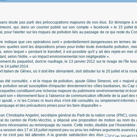
t sans doute pas parti des préoccupations majeures de nos élus. En témoigne à n
imeoni, qui, dans un courrier publié sur son compte « facebook » le 15 juillet der
l, pour l'alerter sur les risques de pollution liés au passage de ce qui reste du 
ire indique que ces opérations sont « potentiellement dangereuses en termes d
nc quelles sont les dispositions prises pour éviter toute éventuelle pollution, me
 selon lequel « pendant le transfert, il est possible qu'il y ait des rejets en mer 
ant, selon l'édile, « un impact environnemental non négligeable ».
ement du paquebot, dont le naufrage, le 13 janvier 2012 sur le rivage de l'île tos
e 14 juillet 2014.
 italien de Gênes, où il doit être démantelé, doit débuter lui le 20 juillet et la ro
as été consultés. » et le risque de pollution, ajoute Gilles Simeoni, est « majoré 
e pollution serait susceptible d'impacter directement les côtes bastiaises, du Cap c
 lesquelles constituent une richesse majeure du patrimoine environnemental et éc
mant son « étonnement face à l'absence de communication officielle de la part des 
l ajouté, « ni les Corses ni leurs élus n'ont été consultés ou simplement informé
orquage et des précautions prises pour les faire disparaître ».
n Christophe Angelini, secrétaire général du Parti de la nation corse (PNC), consei
ral du canton de Porto-Vecchio, a déposé une proposition de motion au nom du 
ations nécessaires au remorquage du navire. Cette motio, étudiée par l'Assemblée 
la session des 17 et 18 juillet reprend peu ou prou les mêmes arguments avancés 
 ne s'est pas fait attendre. A la grande satisfaction des élus