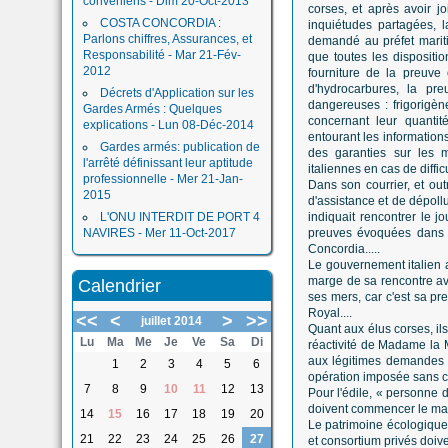
conveniens - Dim 20-Oct-2013
corses, et après avoir j
COSTA CONCORDIA :
inquiétudes partagées, l
Parlons chiffres, Assurances, et
demandé au préfet mariti
Responsabilité - Mar 21-Fév-
que toutes les disposition
2012
fourniture de la preuve
d'hydrocarbures, la pr
Décrets d'Application sur les
dangereuses : frigorigène
Gardes Armés : Quelques
concernant leur quantité
explications - Lun 08-Déc-2014
entourant les informations
Gardes armés: publication de
des garanties sur les 
l'arrêté définissant leur aptitude
italiennes en cas de diffic
professionnelle - Mer 21-Jan-
Dans son courrier, et out
2015
d'assistance et de dépoll
L'ONU INTERDIT DE PORT 4
indiquait rencontrer le j
NAVIRES - Mer 11-Oct-2017
preuves évoquées dans le
Concordia.....
Le gouvernement italien 
marge de sa rencontre ave
Calendrier
ses mers, car c'est sa pr
Royal....
<<
<
>
>>
juillet 2014
Quant aux élus corses, ils
Lu
Ma
Me
Je
Ve
Sa
Di
réactivité de Madame la Mi
aux légitimes demandes ai
1
2
3
4
5
6
opération imposée sans con
7
8
9
10
11
12
13
Pour l'édile, « personne 
doivent commencer le mard
14
15
16
17
18
19
20
Le patrimoine écologique 
21
22
23
24
25
26
27
et consortium privés doiv