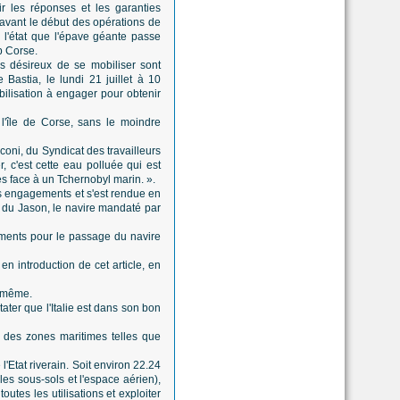
r les réponses et les garanties
 avant le début des opérations de
l'état que l'épave géante passe
p Corse.
ons désireux de se mobiliser sont
 Bastia, le lundi 21 juillet à 10
bilisation à engager pour obtenir
 l'île de Corse, sans le moindre
ni, du Syndicat des travailleurs
, c'est cette eau polluée qui est
 face à un Tchernobyl marin. ».
es engagements et s'est rendue en
d du Jason, le navire mandaté par
ments pour le passage du navire
en introduction de cet article, en
d même.
ater que l'Italie est dans son bon
ns des zones maritimes telles que
'Etat riverain. Soit environ 22.24
 les sous-sols et l'espace aérien),
utes les utilisations et exploiter