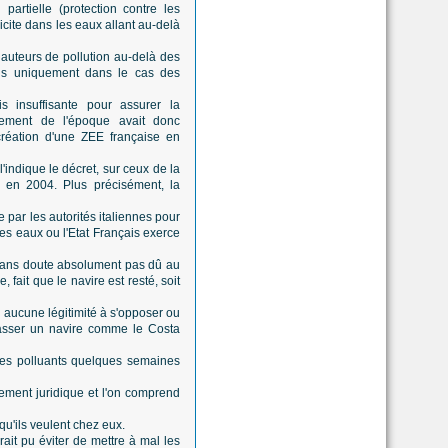
partielle (protection contre les
licite dans les eaux allant au-delà
 auteurs de pollution au-delà des
ais uniquement dans le cas des
is insuffisante pour assurer la
nement de l'époque avait donc
création d'une ZEE française en
indique le décret, sur ceux de la
 en 2004. Plus précisément, la
e par les autorités italiennes pour
es eaux ou l'Etat Français exerce
t sans doute absolument pas dû au
fait que le navire est resté, soit
nc aucune légitimité à s'opposer ou
passer un navire comme le Costa
e ses polluants quelques semaines
ement juridique et l'on comprend
 qu'ils veulent chez eux.
ait pu éviter de mettre à mal les