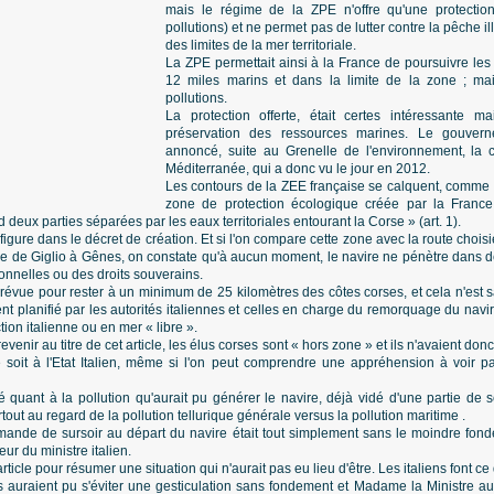
mais le régime de la ZPE n'offre qu'une protection 
pollutions) et ne permet pas de lutter contre la pêche il
des limites de la mer territoriale.
La ZPE permettait ainsi à la France de poursuivre les
12 miles marins et dans la limite de la zone ; m
pollutions.
La protection offerte, était certes intéressante ma
préservation des ressources marines. Le gouver
annoncé, suite au Grenelle de l'environnement, la 
Méditerranée, qui a donc vu le jour en 2012.
Les contours de la ZEE française se calquent, comme l'
zone de protection écologique créée par la France
eux parties séparées par les eaux territoriales entourant la Corse » (art. 1).
figure dans le décret de création. Et si l'on compare cette zone avec la route choisi
île de Giglio à Gênes, on constate qu'à aucun moment, le navire ne pénètre dans d
onnelles ou des droits souverains.
 prévue pour rester à un minimum de 25 kilomètres des côtes corses, et cela n'es
 planifié par les autorités italiennes et celles en charge du remorquage du navire, 
tion italienne ou en mer « libre ».
revenir au titre de cet article, les élus corses sont « hors zone » et ils n'avaient do
soit à l'Etat Italien, même si l'on peut comprendre une appréhension à voir 
ré quant à la pollution qu'aurait pu générer le navire, déjà vidé d'une partie d
tout au regard de la pollution tellurique générale versus la pollution maritime .
mande de sursoir au départ du navire était tout simplement sans le moindre fond
ur du ministre italien.
ticle pour résumer une situation qui n'aurait pas eu lieu d'être. Les italiens font ce
 auraient pu s'éviter une gesticulation sans fondement et Madame la Ministre aur