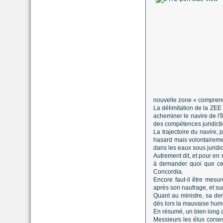
nouvelle zone « comprend d
La délimitation de la ZEE 
acheminer le navire de l'
des compétences juridicti
La trajectoire du navire,
hasard mais volontairement
dans les eaux sous juridic
Autrement dit, et pour en 
à demander quoi que ce 
Concordia.
Encore faut-il être mesu
après son naufrage, et sur
Quant au ministre, sa de
dès lors la mauvaise hume
En résumé, un bien long ar
Messieurs les élus corses