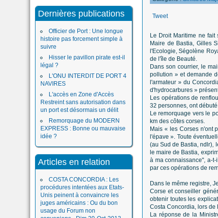
Dernières publications
Tweet
Officier de Port : Une longue
Le Droit Maritime ne fai
histoire pas forcement simple à
Maire de Bastia, Gilles S
suivre
l'Ecologie, Ségolène Roya
Hisser le pavillon pirate est-il
de l'île de Beauté.
légal ?
Dans son courrier, le ma
pollution » et demande do
L'ONU INTERDIT DE PORT 4
l'armateur » du Concordia,
NAVIRES
d'hydrocarbures » présent
L'accès en Zone d'Accès
Les opérations de renflou
Restreint sans autorisation dans
32 personnes, ont débuté l
un port est désormais un délit
Le remorquage vers le port
Remorquage du MODERN
km des côtes corses.
EXPRESS : Bonne ou mauvaise
Mais « les Corses n'ont p
idée ?
l'épave ». Toute éventuell
(au Sud de Bastia, ndlr),
le maire de Bastia, expri
à ma connaissance", a-t-i
Articles en relation
par ces opérations de rem
COSTA CONCORDIA : Les
Dans le même registre, Jea
procédures intentées aux Etats-
Corse et conseiller géné
Unis peinent à convaincre les
obtenir toutes les explic
juges américains : Ou du bon
Costa Concordia, lors de 
usage du Forum non
La réponse de la Ministre