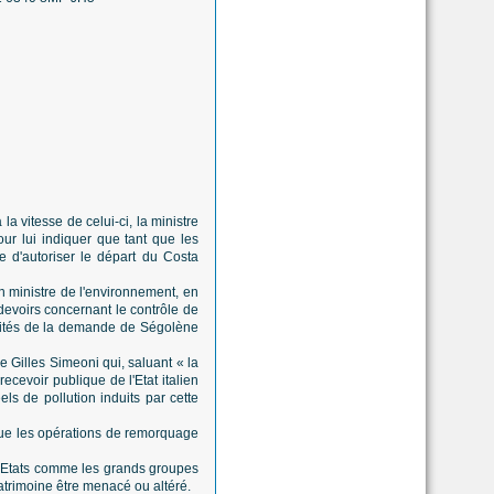
a vitesse de celui-ci, la ministre
our lui indiquer que tant que les
e d'autoriser le départ du Costa
n ministre de l'environnement, en
devoirs concernant le contrôle de
dalités de la demande de Ségolène
e Gilles Simeoni qui, saluant « la
recevoir publique de l'Etat italien
ls de pollution induits par cette
 que les opérations de remorquage
es Etats comme les grands groupes
trimoine être menacé ou altéré.