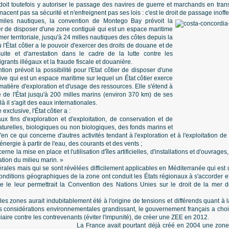
l doit toutefois y autoriser le passage des navires de guerre et marchands en trans
acent pas sa sécurité et n'enfreignent pas ses lois : c'est le droit de passage inoffe
iles nautiques, la convention de Montego Bay prévoit la
tier de disposer d'une zone contiguë qui est un espace maritime
mer territoriale, jusqu'à 24 milles nautiques des côtes depuis la
ù l'État côtier a le pouvoir d'exercer des droits de douane et de
uite et d'arrestation dans le cadre de la lutte contre les
migrants illégaux et la fraude fiscale et douanière.
ion prévoit la possibilité pour l'Etat côtier de disposer d'une
e qui est un espace maritime sur lequel un État côtier exerce
matière d'exploration et d'usage des ressources. Elle s'étend à
e de l'État jusqu'à 200 milles marins (environ 370 km) de ses
 il s'agit des eaux internationales.
clusive, l'État côtier a :
ux fins d'exploration et d'exploitation, de conservation et de
turelles, biologiques ou non biologiques, des fonds marins et
'en ce qui concerne d'autres activités tendant à l'exploration et à l'exploitation 
énergie à partir de l'eau, des courants et des vents ;
cerne la mise en place et l'utilisation d'îles artificielles, d'installations et d'ouvrage
ation du milieu marin. »
érales mais qui se sont révélées difficilement applicables en Méditerranée qui es
nditions géographiques de la zone ont conduit les États régionaux à s'accorder et
 le leur permettrait la Convention des Nations Unies sur le droit de la mer
elles zones aurait indubitablement été à l'origine de tensions et différends quant à 
s considérations environnementales grandissant, le gouvernement français a choi
iciaire contre les contrevenants (éviter l'impunité), de créer une ZEE en 2012.
La France avait pourtant déjà créé en 2004 une zone