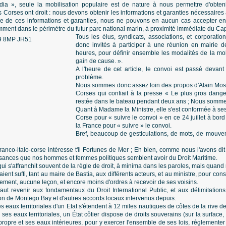
ia », seule la mobilisation populaire est de nature à nous permettre d'obteni
s Corses ont droit : nous devons obtenir les informations et garanties nécessaires
e de ces informations et garanties, nous ne pouvons en aucun cas accepter en 
mment dans le périmètre du futur parc national marin, à proximité immédiate du Ca
Tous les élus, syndicats, associations, et corporati
donc invités à participer à une réunion en mairie de
heures, pour définir ensemble les modalités de la mo
gain de cause. ».
A l'heure de cet article, le convoi est passé devant
problème.
Nous sommes donc assez loin des propos d'Alain Mosco
Corses qui confiait à la presse « Le plus gros danger
restée dans le bateau pendant deux ans ; Nous sommes
Quant à Madame la Ministre, elle s'est conformée à s
Corse pour « suivre le convoi » en ce 24 juillet à bor
la France pour « suivre » le convoi.
Bref, beaucoup de gesticulations, de mots, de mouve
ranco-italo-corse intéresse t'il Fortunes de Mer ; Eh bien, comme nous l'avons dit 
sances que nos hommes et femmes politiques semblent avoir du Droit Maritime.
e, qui s'affranchit souvent de la règle de droit, à minima dans les paroles, mais quan
nt suffi, tant au maire de Bastia, aux différents acteurs, et au ministre, pour const
ctivement, aucune leçon, et encore moins d'ordres à recevoir de ses voisins.
 faut revenir aux fondamentaux du Droit International Public, et aux délimitatio
on de Montego Bay et d'autres accords locaux intervenus depuis.
eaux territoriales d'un Etat s'étendent à 12 miles nautiques de côtes de la rive de l
de ses eaux territoriales, un État côtier dispose de droits souverains (sur la surface,
ropre et ses eaux intérieures, pour y exercer l'ensemble de ses lois, réglementer to