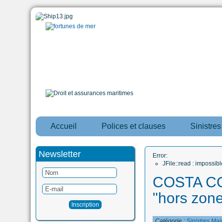
Accueil
Polices et clauses
Sinistre
Newsletter
Error:
JFile::read : impossi
COSTA CON
"hors zon
Catégorie :
Sinistres Maj