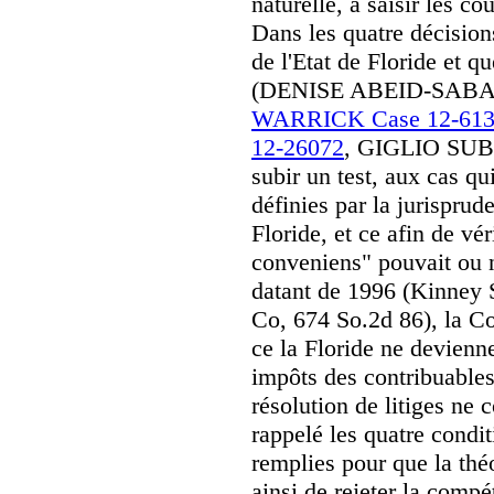
naturelle, à saisir les cou
Dans les quatre décisions
de l'Etat de Floride et 
(DENISE ABEID-SABA 
WARRICK Case 12-613
12-26072
, GIGLIO SUB C
subir un test, aux cas qui
définies par la jurisprud
Floride, et ce afin de vé
conveniens" pouvait ou 
datant de 1996 (Kinney S
Co, 674 So.2d 86), la Co
ce la Floride ne devienn
impôts des contribuables
résolution de litiges ne 
rappelé les quatre condi
remplies pour que la théo
ainsi de rejeter la comp