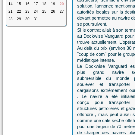
14
15
16
17
18
19
20
solution, l'annonce mentionna
21
22
23
24
25
26
27
autorités locales sur la dest
devant permettre au navire de
28
29
30
31
se poursuivent.
Si le contrat allait à son ter
au Dockwise Vanguard pour ac
trouve actuellement. L'opérat
Au delà du prix (environ 30 mi
"coup de com" pour le groupe 
médiatique intense.
Le Dockwise Vanguard es
plus grand navire se
submersible du monde p
soulever et transporter
cargaisons extrêmement lou
. Le navire a été initiale
conçu pour transporter
structures pétrolières et gaz
offshore , mais peut aussi so
comme une cale sèche offsh
pour une largeur de 70 mètres
de charger des navires plu