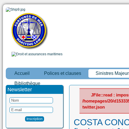
Accueil
Polices et clauses
Sinistres Majeur
Bibliothèque
Newsletter
JFile::read : imposs
/homepages/20/d15333
twitter.json
COSTA CONCOR