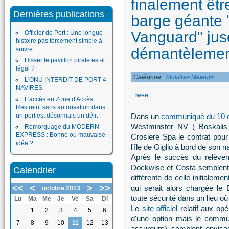
finalement êtr
Dernières publications
barge géante
Vanguard" jus
Officier de Port : Une longue
histoire pas forcement simple à
démantèleme
suivre
Hisser le pavillon pirate est-il
légal ?
Catégorie :
Sinistres Majeurs
L'ONU INTERDIT DE PORT 4
NAVIRES
Tweet
L'accès en Zone d'Accès
Restreint sans autorisation dans
un port est désormais un délit
Dans un
communiqué du 10 o
Westminster NV ( Boskalis 
Remorquage du MODERN
EXPRESS : Bonne ou mauvaise
Crosiere Spa le contrat pour
idée ?
l'île de Giglio à bord de son n
Après le succès du relèvem
Dockwise et Costa semblent 
Calendrier
différente de celle initialem
<<
<
>
>>
qui serait alors chargée l
octobre 2013
toute sécurité dans un lieu où 
Lu
Ma
Me
Je
Ve
Sa
Di
Le
site officiel
relatif aux opé
1
2
3
4
5
6
d'une option mais le comm
7
8
9
10
11
12
13
assureurs) semblent envisa