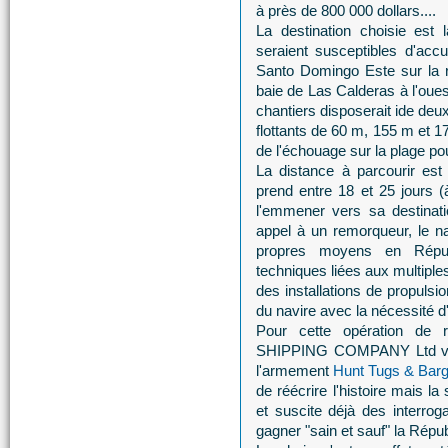
à près de 800 000 dollars....
La destination choisie est
seraient susceptibles d'accue
Santo Domingo Este sur la r
baie de Las Calderas à l'oues
chantiers disposerait ide deu
flottants de 60 m, 155 m et 1
de l'échouage sur la plage pou
La distance à parcourir est
prend entre 18 et 25 jours 
l'emmener vers sa destinatio
appel à un remorqueur, le n
propres moyens en Répub
techniques liées aux multiple
des installations de propulsi
du navire avec la nécessité 
Pour cette opération d
SHIPPING COMPANY Ltd va
l'armement
Hunt Tugs & Barg
de réécrire l'histoire mais l
et suscite déjà des interro
gagner "sain et sauf" la Répu