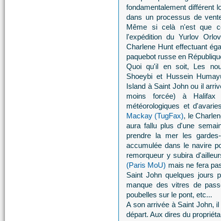
fondamentalement différent lo
dans un processus de vente 
Même si celà n'est que co
l'expédition du Yurlov Orlo
Charlene Hunt effectuant ég
paquebot russe en Républiqu
Quoi qu'il en soit, Les no
Shoeybi et Hussein Humayu
Island à Saint John ou il arr
moins forcée) à Halifax
météorologiques et d'avarie
Mackay (TugFax)
, le Charle
aura fallu plus d'une semai
prendre la mer les gardes-
accumulée dans le navire pou
remorqueur y subira d'aille
(Paris MoU)
mais ne fera pas 
Saint John quelques jours p
manque des vitres de passe
poubelles sur le pont, etc...
A son arrivée à Saint John, i
départ. Aux dires du propriéta