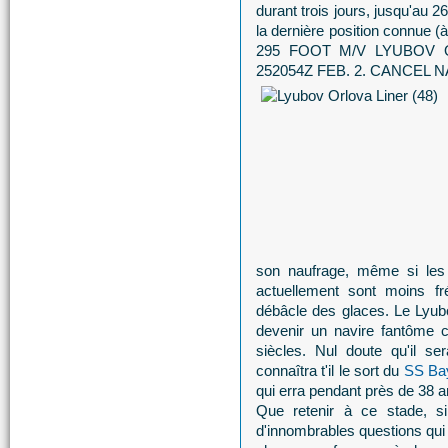
durant trois jours, jusqu'au 2
la dernière position connue (
295 FOOT M/V LYUBOV O
252054Z FEB. 2. CANCEL NA
son naufrage, même si les 
actuellement sont moins fr
débâcle des glaces. Le Lyub
devenir un navire fantôme 
siècles. Nul doute qu'il s
connaîtra t'il le sort du
SS Ba
qui erra pendant près de 38 a
Que retenir à ce stade, s
d'innombrables questions qui