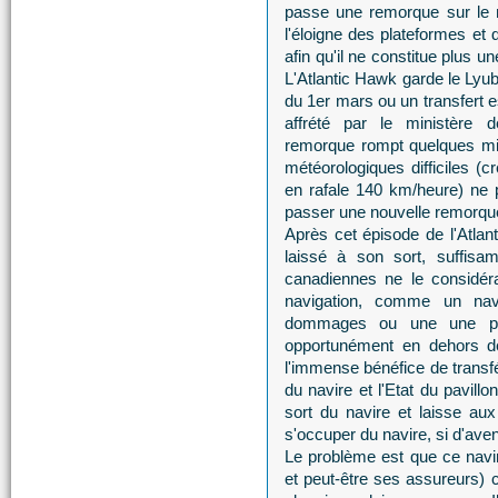
passe une remorque sur le n
l'éloigne des plateformes e
afin qu'il ne constitue plus 
L'Atlantic Hawk garde le Lyu
du 1er mars ou un transfert 
affrété par le ministère 
remorque rompt quelques min
météorologiques difficiles (c
en rafale 140 km/heure) ne p
passer une nouvelle remorqu
Après cet épisode de l'Atlan
laissé à son sort, suffisam
canadiennes ne le considé
navigation, comme un nav
dommages ou une une pollu
opportunément en dehors de
l'immense bénéfice de transfé
du navire et l'Etat du pavill
sort du navire et laisse aux
s'occuper du navire, si d'avent
Le problème est que ce navir
et peut-être ses assureurs) c