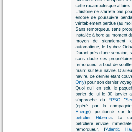
cette rocambolesque affaire.
L'histoire ne s'arrête pas po
encore se poursuivre penda
véritablement perdue (au moin
Sans remorqueur, sans propu
installée à bord au moment du
moyen de signalement le
automatique, le Lyubov Orlo
Durant près d'une semaine, s
sans doute ses propriétai
remorqueur à bout de souffle,
main" sur leur navire. D'aille
navire, ce dernier étant couv
Only
) pour son dernier voyag
Quoi qu'il en soit, le paqueb
parler de lui le 30 janvier al
s'approche du
FPSO "Se
(opéré par la compagn
Energy
) positionné sur 
pétrolier Hibernia
. La co
pétrolière envoie immédiat
remorqueur, l'
Atlantic Ha