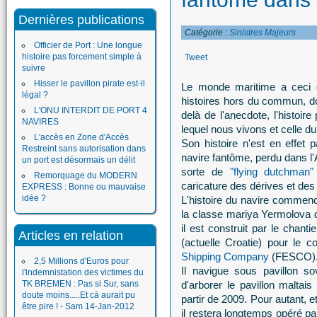
Dernières publications
Catégorie :
Sinistres Majeurs
Officier de Port : Une longue
histoire pas forcement simple à
Tweet
suivre
Hisser le pavillon pirate est-il
Le monde maritime a ceci de
légal ?
histoires hors du commun, do
L'ONU INTERDIT DE PORT 4
delà de l'anecdote, l'histoi
NAVIRES
lequel nous vivons et celle d
L'accès en Zone d'Accès
Son histoire n'est en effet
Restreint sans autorisation dans
navire fantôme, perdu dans l'A
un port est désormais un délit
sorte de
"flying dutchman"
Remorquage du MODERN
caricature des dérives et de
EXPRESS : Bonne ou mauvaise
idée ?
L'histoire du navire commenc
la classe mariya Yermolova de
il est construit par le chant
Articles en relation
(actuelle Croatie) pour le
Shipping Company
(FESCO)
2,5 Millions d'Euros pour
Il navigue sous pavillon so
l'indemnistation des victimes du
TK BREMEN : Pas si Sur, sans
d'arborer le pavillon maltai
doute moins.....Et cà aurait pu
partir de 2009. Pour autant, 
être pire ! - Sam 14-Jan-2012
il restera longtemps opéré 