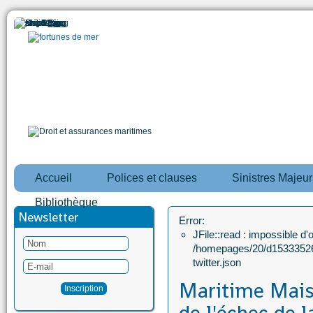
Accueil
Polices et clauses
Sinistres Majeur
Bibliothèque
Newsletter
Error:
JFile::read : impossible d'ou
/homepages/20/d15333526
twitter.json
Maritime Mais