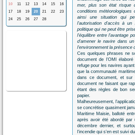
10
11
12
13
14
15
16
mer, plus son état risque d
conditions météorologiques 
17
18
19
20
21
22
23
ainsi une situation qui p
24
25
26
27
28
l'autorisation d'accès à un
politique qui ne peut être pr
l'équilibre entre l'avantage p
d'amener le navire dans un 
l'environnement la présence d
Ces quelques phrases ne so
document de l'OMI élaboré e
refuge pour les navires ayant
que la communauté maritime 
dans ce document, et sur l
document ne faisant que rap
étant des règles de bon sen
papier.
Malheureusement, l'applicatio
se concrétise quasiment jama
Maritime Maisie, balloté ent
après avoir été abordé par
décembre dernier, et surt
l'incendie qui s'en est suivi 