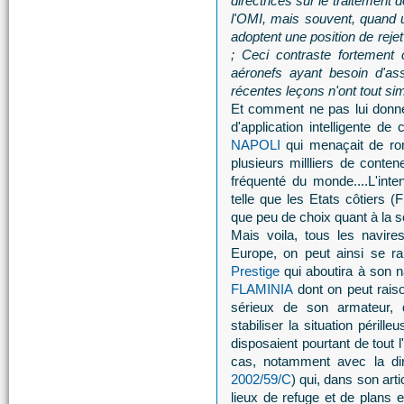
directrices sur le traitement
l'OMI, mais souvent, quand 
adoptent une position de reje
; Ceci contraste fortement
aéronefs ayant besoin d'ass
récentes leçons n'ont tout si
Et comment ne pas lui donne
d'application intelligente d
NAPOLI
qui menaçait de rom
plusieurs millliers de conten
fréquenté du monde....L'inte
telle que les Etats côtiers 
que peu de choix quant à la so
Mais voila, tous les navi
Europe, on peut ainsi se ra
Prestige
qui aboutira à son n
FLAMINIA
dont on peut raiso
sérieux de son armateur,
stabiliser la situation périll
disposaient pourtant de tout 
cas, notamment avec la dir
2002/59/C
) qui, dans son ar
lieux de refuge et de plans 