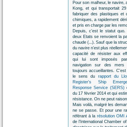
Pour son malheur, le navire,
Kong, et qui transportait 29 
fabriquer des plastiques et
chimiques, a rapidement déri
et pris en charge par les re
Depuis, c'est le statut quo.
deux Etats se renvoient la pa
chaude (...). Sauf que la stru
du navire n'est plus réelleme
capacité de résister aux eff
qui lui sont imposés pa
navigation sur des mers
toujours accueillantes. C'est
le sens du
rapport du Llo
Register's Ship Emerge
Response Service (SERS)
d
du 17 février 2014 et qui esti
résistance. On ne peut raison
Mais voilà, malgré les demand
ne se passe. Et pour une ra
référant à la
résolution OMI 
de l'International Chamber of