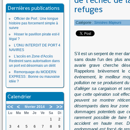
de l'échec de l
refuges
Dernières publications
Officier de Port : Une longue
Catégorie :
Sinistres Majeurs
histoire pas forcement simple à
suivre
Hisser le pavillon pirate est-il
légal ?
L'ONU INTERDIT DE PORT 4
NAVIRES
S'il est un serpent de mer da
L'accès en Zone d'Accès
sans doute l'un des plus anc
Restreint sans autorisation dans
avarie grave cherche déses
un port est désormais un délit
Rappelons brièvement le c
Remorquage du MODERN
événement, le meilleur 
EXPRESS : Bonne ou mauvaise
idée ?
pollution ne se produisent du 
d'alléger sa cargaison et ses
que cette opération soit effe
Calendrier
peuvent se montrer rétic
désemparés dans leur zone d
<<
<
>
>>
février 2014
dommages potentiels que cel
Lu
Ma
Me
Je
Ve
Sa
Di
rarement possible de faire 
1
2
accident en haute mer. Da
3
4
5
6
7
8
9
endommagé est forcé de rest