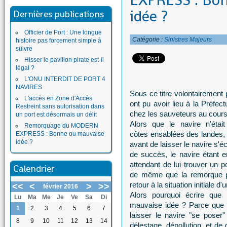
EXPRESS : Bo
idée ?
Dernières publications
Officier de Port : Une longue
Catégorie :
Sinistres Majeurs
histoire pas forcement simple à
suivre
Hisser le pavillon pirate est-il
légal ?
L'ONU INTERDIT DE PORT 4
NAVIRES
Sous ce titre volontairement
L'accès en Zone d'Accès
ont pu avoir lieu à la Préfec
Restreint sans autorisation dans
chez les sauveteurs au cour
un port est désormais un délit
Alors que le navire n'étai
Remorquage du MODERN
côtes ensablées des landes, 
EXPRESS : Bonne ou mauvaise
idée ?
avant de laisser le navire s'
de succès, le navire étant
attendant de lui trouver un p
Calendrier
de même que la remorque po
retour à la situation initiale d'
<<
<
>
>>
février 2016
Alors pourquoi écrire que 
Lu
Ma
Me
Je
Ve
Sa
Di
mauvaise idée ? Parce que l
1
2
3
4
5
6
7
laisser le navire "se poser
8
9
10
11
12
13
14
délestage, dépollution, et d