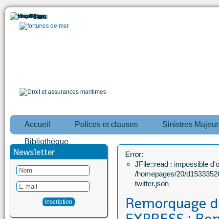
Accueil
Polices et clauses
Sinistres Majeur
Bibliothèque
Newsletter
Error:
JFile::read : impossible d'ou
/homepages/20/d15333526
twitter.json
Remorquage 