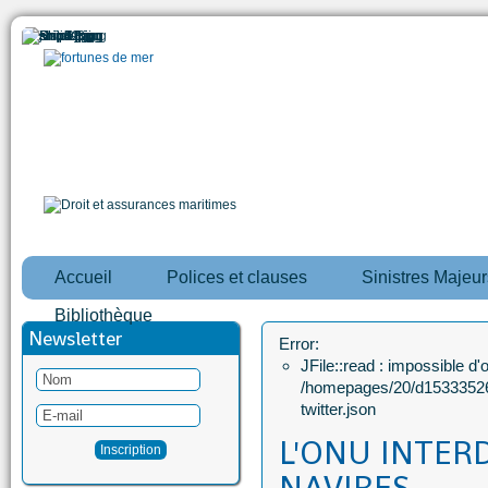
Accueil
Polices et clauses
Sinistres Majeur
Bibliothèque
Newsletter
Error:
JFile::read : impossible d'ou
/homepages/20/d15333526
twitter.json
L'ONU INTERD