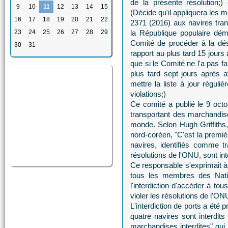
de la présente résolution;
9
10
11
12
13
14
15
(Décide qu'il appliquera les 
16
17
18
19
20
21
22
2371 (2016) aux navires tran
23
24
25
26
27
28
29
la République populaire dém
Comité de procéder à la dés
30
31
rapport au plus tard 15 jours 
que si le Comité ne l'a pas f
plus tard sept jours après a
mettre la liste à jour réguli
violations;)
Ce comité a publié le 9 octo
transportant des marchandises
monde. Selon Hugh Griffiths
nord-coréen, "C'est la premiè
navires, identifiés comme 
résolutions de l'ONU, sont int
Ce responsable s'exprimait à 
tous les membres des Natio
l'interdiction d'accéder à to
violer les résolutions de l'ON
L'interdiction de ports a été 
quatre navires sont interdits
marchandises interdites" qui 