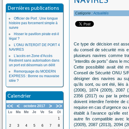
NAVIRES
Dernières publications
Catégorie :
Actualités
Officier de Port : Une longue
histoire pas forcement simple à
suivre
Hisser le pavillon pirate est-il
légal ?
Ce type de décision est ass
L'ONU INTERDIT DE PORT 4
du conseil de sécurité mis e
NAVIRES
plusieurs navires comme tra
L'accès en Zone d'Accès
Restreint sans autorisation dans
"interdits de ports" dans le m
un port est désormais un délit
Cette possibilité avait été 
Remorquage du MODERN
Conseil de Sécurité ONU S/R
EXPRESS : Bonne ou mauvaise
désigner des navires au suj
idée ?
qu'ils sont, ou ont été, liés 
(2006), 1874 (2009), 2087 (
Calendrier
2356 (2017) ou par la prés
doivent interdire l'entrée de 
<<
<
>
>>
octobre 2017
requise en cas d'urgence ou e
Lu
Ma
Me
Je
Ve
Sa
Di
établit à l'avance qu'elle e
1
autre fin compatible avec l
(2009), 2087 (2013), 2094 (2
2
3
4
5
6
7
8