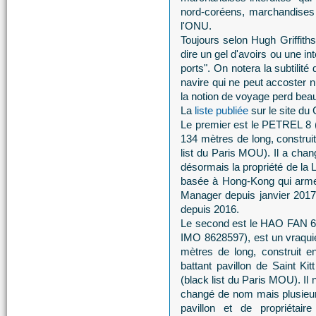
nord-coréens, marchandises 
l'ONU.
Toujours selon Hugh Griffiths
dire un gel d'avoirs ou une int
ports". On notera la subtilit
navire qui ne peut accoster 
la notion de voyage perd bea
La
liste publiée
sur le site du
Le premier est le PETREL 8 (
134 mètres de long, construi
list du Paris MOU). Il a chan
désormais la propriété de l
basée à Hong-Kong qui arme 
Manager depuis janvier 2017. 
depuis 2016.
Le second est le HAO FAN 
IMO 8628597), est un vraqui
mètres de long, construit e
battant pavillon de Saint Ki
(black list du Paris MOU). Il 
changé de nom mais plusieur
pavillon et de propriétaire