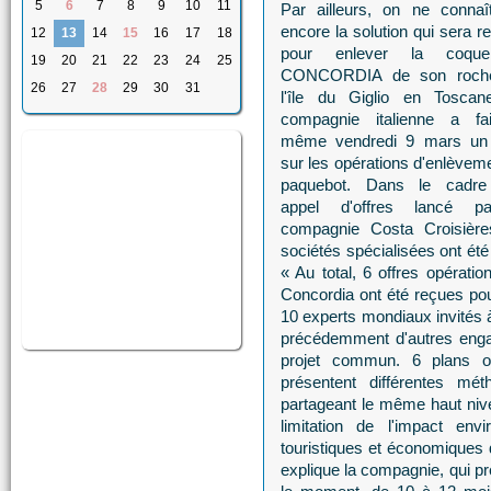
5
6
7
8
9
10
11
Par ailleurs, on ne connaî
encore la solution qui sera r
12
13
14
15
16
17
18
pour enlever la coqu
19
20
21
22
23
24
25
CONCORDIA de son roch
26
27
28
29
30
31
l'île du Giglio en Toscan
compagnie italienne a fa
même vendredi 9 mars un 
sur les opérations d'enlèvem
paquebot. Dans le cadre
appel d'offres lancé p
compagnie Costa Croisière
sociétés spécialisées ont été 
« Au total, 6 offres opérati
Concordia ont été reçues pou
10 experts mondiaux invités à 
précédemment d'autres enga
projet commun. 6 plans o
présentent différentes mét
partageant le même haut nive
limitation de l'impact env
touristiques et économiques de
explique la compagnie, qui pr