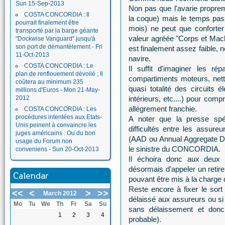
Sun 15-Sep-2013
Non pas que l'avarie proprem
COSTA CONCORDIA : Il
la coque) mais le temps pass
pourrait finalement être
mois) ne peut que conforter
transporté par la barge géante
valeur agréée "Corps et Machi
"Dockwise Vanguard" jusqu'à
son port de démantèlement - Fri
est finalement assez faible, 
11-Oct-2013
navire.
COSTA CONCORDIA : Le
Il suffit d'imaginer les r
plan de renflouement dévoilé ; Il
compartiments moteurs, net
coûtera au minimum 235
quasi totalité des circuits
millions d'Euros - Mon 21-May-
2012
intérieurs, etc....) pour com
allégrement franchie.
COSTA CONCORDIA : Les
procédures intentées aux Etats-
A noter que la presse spéc
Unis peinent à convaincre les
difficultés entre les assur
juges américains : Ou du bon
(AAD ou Annual Aggregate Ded
usage du Forum non
le sinistre du CONCORDIA.
conveniens - Sun 20-Oct-2013
Il échoira donc aux deux 
désormais d'appeler un reti
Calendar
pouvant être mis à la charge
Reste encore à fixer le sort 
<<
<
>
>>
March 2012
délaissé aux assureurs ou si 
Mo
Tu
We
Th
Fr
Sa
Su
sans délaissement et donc 
1
2
3
4
probable).