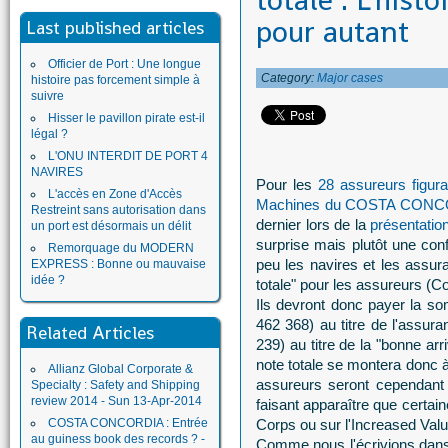
totale : L'histo
pour autant
Last published articles
Officier de Port : Une longue
Category:
Major cases
histoire pas forcement simple à
suivre
Hisser le pavillon pirate est-il
légal ?
L'ONU INTERDIT DE PORT 4
NAVIRES
Pour les
28 assureurs figura
L'accès en Zone d'Accès
Machines du COSTA CON
Restreint sans autorisation dans
dernier lors de la
présentatio
un port est désormais un délit
surprise mais plutôt une con
Remorquage du MODERN
peu les navires et les ass
EXPRESS : Bonne ou mauvaise
idée ?
totale" pour les assureurs (Co
Ils devront donc payer la 
462 368) au titre de l'assu
Related Articles
239) au titre de la "bonne ar
note totale se montera donc
Allianz Global Corporate &
assureurs seront cependant 
Specialty : Safety and Shipping
review 2014 - Sun 13-Apr-2014
faisant apparaître que certain
COSTA CONCORDIA : Entrée
Corps ou sur l'Increased Valu
au guiness book des records ? -
Comme nous l'écrivions dans 