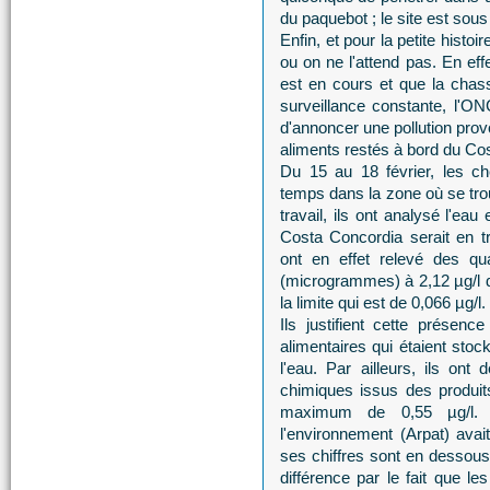
du paquebot ; le site est sou
Enfin, et pour la petite histoir
ou on ne l'attend pas. En ef
est en cours et que la chas
surveillance constante, l'ON
d'annoncer une pollution pro
aliments restés à bord du Co
Du 15 au 18 février, les 
temps dans la zone où se tro
travail, ils ont analysé l'eau
Costa Concordia serait en t
ont en effet relevé des qu
(microgrammes) à 2,12 µg/l d
la limite qui est de 0,066 µg/l.
Ils justifient cette présen
alimentaires qui étaient stoc
l'eau. Par ailleurs, ils ont
chimiques issus des produits
maximum de 0,55 µg/l. L
l'environnement (Arpat) ava
ses chiffres sont en dessou
différence par le fait que le