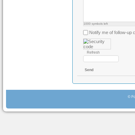
1000
symbols left
Notify me of follow-u
Refresh
Send
© Fo