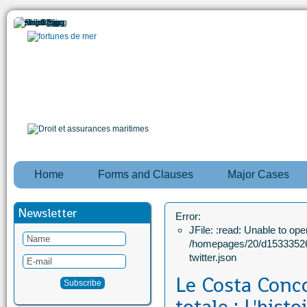
Home
Forms and Clauses
Major Cases
Newsletter
Error:
JFile: :read: Unable to open
/homepages/20/d15333526
twitter.json
Le Costa Conco