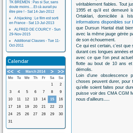
TK BREMEN : Pas si Sur, sans
véritablement fiables.
Tout ju
doute moins.....Et cà aurait pu
1995 et qu'il est demeuré l
être pire ! - Sat 14-Jan-2012
Ortaklari, domiciliée à I
A hijacking : Le film est sorti
informations disponibles sur
en France - Sat 13-Jul-2013
que Dursun Hantal était bien
ALFRED DE COURCY - Sun
avec la même jauge gérée pa
29-Nov-2015
de son échouement.
Additional Clauses - Tue 11-
Ce qui est certain, c'est que
Oct-2011
durant ces longues années et
avec ce que l'on peut actue
Calendar
flotte au bout de 10 ans e
démolis.
<<
<
>
>>
March 2014
Loin d'une obsolescence 
Mo
Tu
We
Th
Fr
Sa
Su
choses peuvent durer, pour to
1
2
qu'elle soient faites pour du
3
4
5
6
7
8
9
puisse voir des CMA CGM M
nous d'ailleurs.....
10
11
12
13
14
15
16
17
18
19
20
21
22
23
24
25
26
27
28
29
30
31