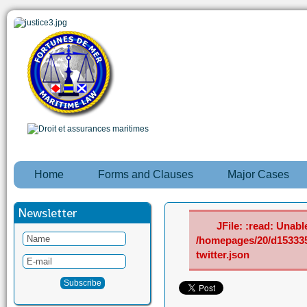
Home
Forms and Clauses
Major Cases
Newsletter
JFile: :read: Unable
/homepages/20/d15333
twitter.json