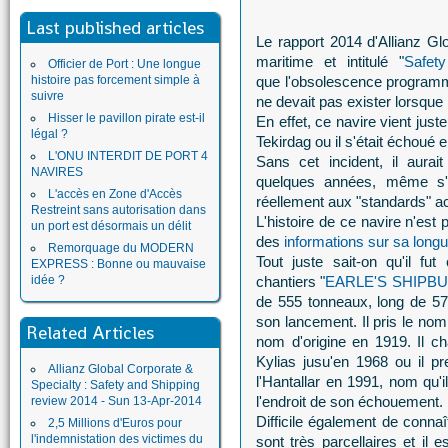
Last published articles
Le rapport 2014 d'Allianz G
maritime et intitulé "
Safet
Officier de Port : Une longue
histoire pas forcement simple à
que l'obsolescence programmé
suivre
ne devait pas exister lorsque 
Hisser le pavillon pirate est-il
En effet, ce navire vient just
légal ?
Tekirdag ou il s'était échoué
L'ONU INTERDIT DE PORT 4
Sans cet incident, il
aurai
NAVIRES
quelques années, même s'il
L'accès en Zone d'Accès
réellement aux "standards" ac
Restreint sans autorisation dans
L'histoire de ce navire n'est p
un port est désormais un délit
des
informations sur sa longu
Remorquage du MODERN
Tout juste sait-on qu'il fu
EXPRESS : Bonne ou mauvaise
idée ?
chantiers "
EARLE'S SHIPBU
de 555 tonneaux, long de 57 
son lancement. Il pris le nom
Related Articles
nom d'origine en 1919. Il 
Kylias jusu'en 1968 ou il 
Allianz Global Corporate &
l'Hantallar en 1991, nom qu
Specialty : Safety and Shipping
l'endroit de son échouement.
review 2014 - Sun 13-Apr-2014
Difficile également de connaî
2,5 Millions d'Euros pour
l'indemnistation des victimes du
sont très parcellaires
et il 