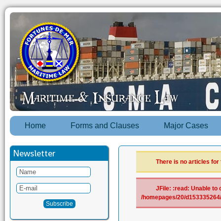
Home
Forms and Clauses
Major Cases
Newsletter
There is no articles for
JFile: :read: Unable to 
/homepages/20/d153335264/