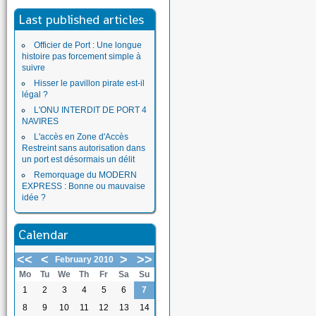
Last published articles
Officier de Port : Une longue
histoire pas forcement simple à
suivre
Hisser le pavillon pirate est-il
légal ?
L'ONU INTERDIT DE PORT 4
NAVIRES
L'accès en Zone d'Accès
Restreint sans autorisation dans
un port est désormais un délit
Remorquage du MODERN
EXPRESS : Bonne ou mauvaise
idée ?
Calendar
<<
<
>
>>
February 2010
Mo
Tu
We
Th
Fr
Sa
Su
1
2
3
4
5
6
7
8
9
10
11
12
13
14