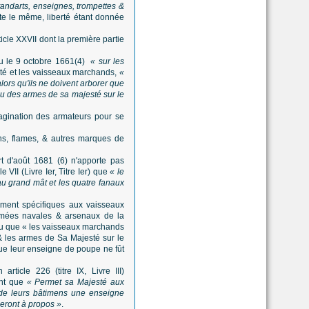
tandarts, enseignes, trompettes &
ste le même, liberté étant donnée
ticle XXVII dont la première partie
au le 9 octobre 1661(4)
« sur les
sté et les vaisseaux marchands,
«
alors qu'ils ne doivent arborer que
écu des armes de sa majesté sur le
magination des armateurs pour se
ns, flames, & autres marques de
t d'août 1681 (6) n'apporte pas
VII (Livre Ier, Titre Ier) que
« le
au grand mât et les quatre fanaux
rement spécifiques aux vaisseaux
mées navales & arsenaux de la
 prévu que « les vaisseaux marchands
& les armes de Sa Majesté sur le
 que leur enseigne de poupe ne fût
ticle 226 (titre IX, Livre III)
ant que
« Permet sa Majesté aux
e leurs bâtimens une enseigne
geront à propos »
.