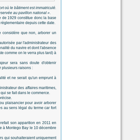
ort où le bâtiment est immatriculé.
servée au pavillon national »
.
e de 1929 constitue donc la base
 règlementaire depuis cette date.
je considère que non, arborer un
utorisée par l'administrateur des
nalité du navire et dont l'absence
ate comme on le verra plus tard) à
ajeur sera sans doute d'obtenir
 plusieurs raisons :
lité et ne serait qu'un emprunt à
nistrateur des affaires maritimes,
ce qui se fait dans le commerce.
précise.
ou plaisancier pour avoir arborer
s au sens légal du terme car fort
a refait son apparition en 2011 en
gnée à Montego Bay le 10 décembre
ers qui souhaiteraient uniquement