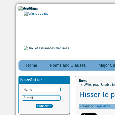
Home
Forms and Clauses
Major C
Newsletter
Error:
JFile: :read: Unable 
Hisser le p
Category:
Legislation