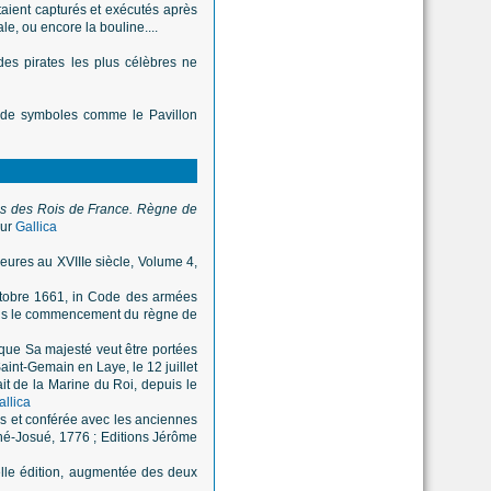
taient capturés et exécutés après
e, ou encore la bouline....
des pirates les plus célèbres ne
es de symboles comme le Pavillon
s des Rois de France. Règne de
sur
Gallica
ieures au XVIIIe siècle, Volume 4,
ctobre 1661, in Code des armées
epuis le commencement du règne de
que Sa majesté veut être portées
aint-Gemain en Laye, le 12 juillet
it de la Marine du Roi, depuis le
allica
s et conférée avec les anciennes
ené-Josué, 1776 ; Editions Jérôme
lle édition, augmentée des deux