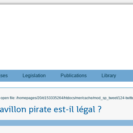
ases
Legislation
Publications
Library
to open file: /homepages/20/d153335264/htdocs/mer/cache/mod_sp_tweet/124-twitte
avillon pirate est-il légal ?