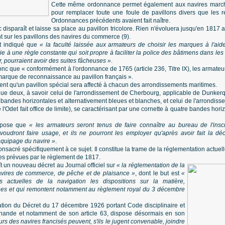
Cette même ordonnance permet également aux navires marcha
pour remplacer toute une foule de pavillons divers que les res
Ordonnances précédents avaient fait naître.
 disparaît et laisse sa place au pavillon tricolore. Rien n'évoluera jusqu'en 1817 
nt sur les pavillons des navires du commerce (9).
st indiqué que
« la faculté laissée aux armateurs de choisir les marques à l'aide
tie à une règle constante qui soit propre à faciliter la police des bâtimens dans le
r, pourraient avoir des suites fâcheuses »
.
onc que « conformément à l'ordonnance de 1765 (article 236, Titre IX), les armateu
 marque de reconnaissance au pavillon français ».
ment qu'un pavillon spécial sera affecté à chacun des arrondissements maritimes.
que deux, à savoir celui de l'arrondissement de Cherbourg, applicable de Dunkerq
 bandes horizontales et alternativement bleues et blanches, et celui de l'arrondiss
Odet fait office de limite), se caractérisant par une cornette à quatre bandes hori
dispose que
« les armateurs seront tenus de faire connaître au bureau de l'insc
voudront faire usage, et ils ne pourront les employer qu'après avoir fait la déc
équipage du navire »
.
 consacré spécifiquement à ce sujet. Il constitue la trame de la réglementation actue
gles prévues par le règlement de 1817.
ît un nouveau décret au Journal officiel sur
« la réglementation de la
navires de commerce, de pêche et de plaisance »
, dont le but est
«
s actuelles de la navigation les dispositions sur la matière,
nnes et qui remontent notamment au règlement royal du 3 décembre
cation du Décret du 17 décembre 1926 portant Code disciplinaire et
hande et notamment de son article 63, dispose désormais en son
rs des navires francisés peuvent, s'ils le jugent convenable, joindre