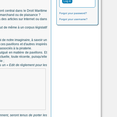
ent central dans le Droit Maritime
Forgot your password?
ire marchand ou de plaisance ?
 des articles sur Internet ou dans
Forgot your username?
tout de même à un corpus législatif
i de notre imaginaire, à savoir un
ces pavillons et d'autres inspirés
ssociés à la piraterie.
ulgué en matière de pavillons. Et
tuelle, toute récente, puisqu'elle
ie ;
s un
« Edit de règlement pour les
nnent, seront tenus de porter les