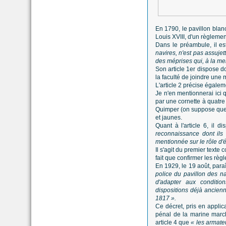
En 1790, le pavillon blanc
Louis XVIII, d'un règleme
Dans le préambule, il e
navires, n'est pas assujet
des méprises qui, à la me
Son article 1er dispose d
la faculté de joindre une
L'article 2 précise égale
Je n'en mentionnerai ici 
par une cornette à quatre
Quimper (on suppose que l'
et jaunes.
Quant à l'article 6, il 
reconnaissance dont ils 
mentionnée sur le rôle d'
Il s'agit du premier texte
fait que confirmer les rè
En 1929, le 19 août, para
police du pavillon des 
d'adapter aux condition
dispositions déjà ancie
1817 ».
Ce décret, pris en appli
pénal de la marine marc
article 4 que
« les armateu