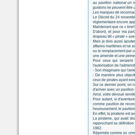
au pavillon national un
guidons ne peuvent être ut
Les marques de reconnaiss
Le Décret du 24 novembre
réglementaire encore appl
Maintenant que ce « bref 
D'abord, et pour ma part
drapeau dit
« pirate »
avec
Mais je dois aussi ajout
affaires maritimes et ne s
ou le remplacement par un 
une amende et une peine d
Pour ceux qui seraient 
l'autorisation de l'admini
- Son imaginaire qui l'amè
- De manière plus object
ceux de pirates ayant exis
Sur ce dernier point, on 
d'arriver avec un pavillon 
Ainsi, votre dévoué servit
Pour autant, si d'aventur
comme pavillon de reconna
heureusement, le pavillon n
En effet, la piraterie est 
La piraterie, qui avait d
rapprochant sa définition
1982.
Réprimée comme un crime, 