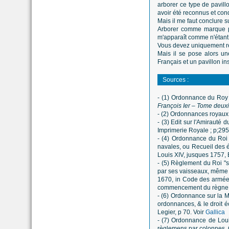
arborer ce type de pavill
avoir été reconnus et cond
Mais il me faut conclure s
Arborer comme marque per
m'apparaît comme n'étant
Vous devez uniquement res
Mais il se pose alors un
Français et un pavillon ins
Sources :
- (1) O
rdonnance du Roy F
François Ier – Tome deu
- (2) Ordonnances royaux su
- (3) Edit sur l'Amirauté
Imprimerie Royale ; p;295
- (4) Ordonnance du Roi
navales, ou Recueil des 
Louis XIV, jusques 1757,
- (5) Règlement du Roi "
par ses vaisseaux, même p
1670, in
Code des armées 
commencement du règne d
- (6) Ordonnance sur la 
ordonnances, & le droit 
Legier, p 70. Voir
Gallica
- (7) Ordonnance de Lou
règlemens par colonnes, C