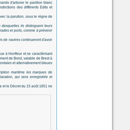
nds d'arborer le pavillon blanc
trictions des différents Edits et
avec la parution, sous le règne de
 desquelles ils distinguent leurs
s rades et ports, comme à prévenir
rs de navires continueront d'avoir
ue à Honfleur et se caractérisant
ement de Brest, valable de Brest à
zontales et alternativement bleues
ription maritime les marques de
laration, qui sera enregistrée et
lle et le Décret du 15 août 1851 ne