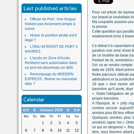
Last published articles
Pour cet article de repri
sur lequel je souhaitais é
Officier de Port : Une longue
Ma coupable passion pour 
histoire pas forcement simple à
la presse.
suivre
Cette question qui paraîtr
Hisser le pavillon pirate est-il
relativement riche à traver
légal ?
Ce débat n'a cependant de
L'ONU INTERDIT DE PORT 4
pavillon noir orné d'une 
NAVIRES
de ce modèle de base (rap
L'accès en Zone d'Accès
Partant de là, remontons 
Restreint sans autorisation dans
l'on va se rendre compte q
un port est désormais un délit
date de 1929, étant précis
Remorquage du MODERN
Notre parcours débute pa
EXPRESS : Bonne ou mauvaise
attributions et la juridict
idée ?
19 que
« tout navire al
bannière qu'il porte, doy
»
. Outre l'obligation de p
Calendar
propre bannière.
A l'époque, le « jolly ro
comme encore aujourd'hu
<<
<
>
>>
January 2020
années plus tôt leur offran
Mo
Tu
We
Th
Fr
Sa
Su
Quelques années plus t
années) signe les
« Ordon
1
2
3
4
5
ce qui en despend »
. Re
6
7
8
9
10
11
12
Item, tous Navires allant