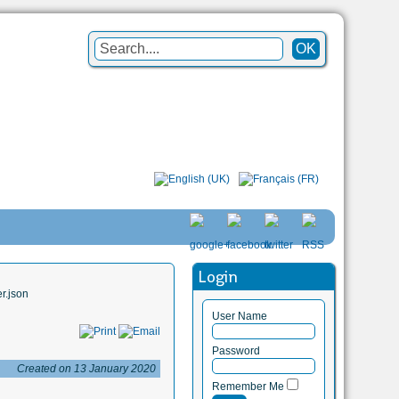
Login
r.json
User Name
Password
Created on 13 January 2020
Remember Me