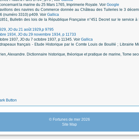
 concernant la marine du 25 Mars 1765, Imprimerie Royale. Voir
Google
pavillons des navires du Commerce donnée au Château des Tuileries le 3 décemb
 (numéro 3310) p409. Voir
Gallica
1851, Bulletin des lois de la République Française n°451 Decret sur le service à b
1929, JO du 21 août 1929,p 9795
bre 1934, JO du 29 novembre 1934, p 11733
octobre 1937, JO du 7 octobre 1937, p 11345. Voir
Gallica
 drapeaux français - Etude Historique par le Comte Louis de Bouillé ; Librairie Mi
érien, Alexandre. Dictionnaire historique, théorique et pratique de marine, Tome s
© Fortunes de mer 2026
Site Map