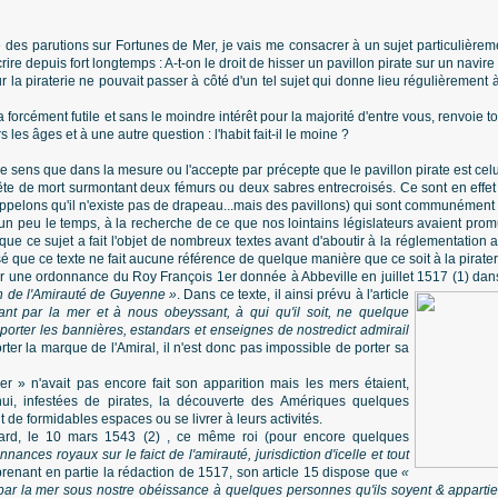
se des parutions sur Fortunes de Mer, je vais me consacrer à un sujet particulièrem
crire depuis fort longtemps : A-t-on le droit de hisser un pavillon pirate sur un nav
la piraterie ne pouvait passer à côté d'un tel sujet qui donne lieu régulièrement à
a forcément futile et sans le moindre intérêt pour la majorité d'entre vous, renvoie 
s les âges et à une autre question : l'habit fait-il le moine ?
 sens que dans la mesure ou l'accepte par précepte que le pavillon pirate est celu
tête de mort surmontant deux fémurs ou deux sabres entrecroisés. Ce sont en effet 
pelons qu'il n'existe pas de drapeau...mais des pavillons) qui sont communément a
un peu le temps, à la recherche de ce que nos lointains législateurs avaient prom
ue ce sujet a fait l'objet de nombreux textes avant d'aboutir à la réglementation ac
é que ce texte ne fait aucune référence de quelque manière que ce soit à la pirater
r une ordonnance du Roy François 1er donnée à Abbeville en juillet 1517 (1) dan
ion de l'Amirauté de
Guyenne »
. Dans ce texte, il ainsi prévu à l'article
lant par la mer et à nous obeyssant, à qui qu'il soit, ne quelque
t porter les bannières, estandars et enseignes de nostredict admirail
orter la marque de l'Amiral, il n'est donc pas impossible de porter sa
ger » n'avait pas encore fait son apparition mais les mers étaient,
i, infestées de pirates, la découverte des Amériques quelques
t de formidables espaces ou se livrer à leurs activités.
ard, le 10 mars 1543 (2) , ce même roi (pour encore quelques
nances royaux sur le faict de l'amirauté, jurisdiction d'icelle et tout
prenant en partie la rédaction de 1517, son article 15 dispose que
«
 par la mer sous nostre obéissance à quelques personnes qu'ils soyent & appartie