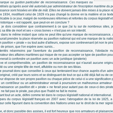
 marque ou guidon particulier de reconnaissance. Ces marques ou
ilisés qu'après avoir été autorisés par administrateur de l'inscription maritime du p
ance sont hissées en tête de mât. Elles ne doivent jamais être mises à la place ré
 1934, modifiant celui de 1929 n'a pas changé la donne en la matière et ce text
icable à ce jour, malgré de nombreuses réformes et refontes du corpus législatif et
historique » est rappelé, que peut-on en conclure ?
, je dois considérer que contrairement à ce que j'ai lu sur de nombreux sites, 
 sa tête de mort et ses « cross bones » n'est pas en soi interdit.
er dans le même instant que cela ne peut être qu'une marque de reconnaissance, a
aurait prendre la place réservée au pavillon national qui est une marque de la natio
pavillon « pirate » ou tout autre d'ailleurs, expose son contrevenant (et non le pir
e prison, que l'on espère avec sursis...
tentés néanmoins par l'aventure du pavillon de reconnaissance, l'obstacle m
strateur des affaires maritimes qui risque de ne pas accepter ce type de pavillon pour
nerait à confondre un pavillon avec un acte juridique (piraterie)
ive et compréhensible, un pavillon de reconnaissance qui n'aurait aucune origina
té ou une simple tête de mort, affublée ou non de ses tibias.
ne pourrait donc que conseiller à ceux qui tenteraient leur chance auprès d'un admi
original, créé par leurs soins et se distinguant de tout ce qui a été déjà fait ou de 
eur dispose de son propre pavillon ou chaque pièce de celui-ci a une signification 
e un contrôleur ou un administrateur venait à poursuivre un malheureux armateur 
issance un pavillon dit « pirate » ne ferait pour autant pas de ceux-ci des pirate
e fait pas le pirate, pas plus que l'habit ne fait le moine.
avant tout un acte, défini comme tel dans le corpus législatif national et international.
isparu du corpus législatif français en 2007 avec l'abrogation de la loi de 1825, 
 sur celle figurant dans la convention des Nations unies sur le droit de la mer si
et donc passible des assises, il est fort heureux que nos armateurs et plaisanci