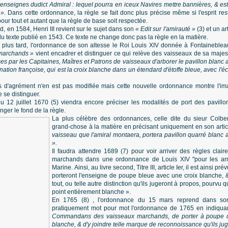
enseignes dudict Admiral : lequel pourra en iceux Navires mettre bannières, & es
 »
. Dans cette ordonnance, la règle se fait donc plus précise même si l'esprit re
ur tout et autant que la règle de base soit respectée.
, en 1584, Henri III revient sur le sujet dans son
« Edit sur l'amirauté »
(3) et un ar
du texte publié en 1543. Ce texte ne change donc pas la règle en la matière.
plus tard, l'ordonnance de son altesse le Roi Louis XIV donnée à Fontaineble
 marchands »
vient encadrer et distinguer ce qui relève des vaisseaux de sa maje
ises par les Capitaines, Maîtres et Patrons de vaisseaux d'arborer le pavillon blanc 
 nation françoise, qui est la croix blanche dans un étendard d'étoffe bleue, avec l'
ns d'agrément n'en est pas modifiée mais cette nouvelle ordonnance montre l'i
e se distinguer.
12 juillet 1670 (5) viendra encore préciser les modalités de port des pavillo
er le fond de la règle.
La plus célèbre des ordonnances, celle dite du sieur Colber
grand-chose à la matière en précisant uniquement en son article 
vaisseau que l'amiral montaera, portera pavillon quarré blanc 
».
Il faudra attendre 1689 (7) pour voir arriver des règles clai
marchands dans une ordonnance de Louis XIV "pour les ar
Marine. Ainsi, au livre second, Titre III, article Ier, il est ainsi
porteront l'enseigne de poupe bleue avec une croix blanche, 
tout, ou telle autre distinction qu'ils jugeront à propos, pourvu
point entièrement blanche ».
En 1765 (8) , l'ordonnance du 15 mars reprend dans son ar
pratiquement mot pour mot l'ordonnance de 1765 en indiqu
Commandans des vaisseaux marchands, de porter à poupe d
blanche, & d'y joindre telle marque de reconnoissance qu'ils ju