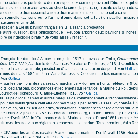
on ne soient pas punis du « dernier supplice » comme pouvaient l'être ceux qui é
amnés comme pirates, avec au choix la corde, la planche, la petite ou la grande cal
ur ce point de droit essentiel à notre droit maritime mais qui me tenait à cœur.
sonnelle (au sens où je l'ai mentionné dans cet article) un pavillon inspiré 
 aucunement interdit.
pecter la Loi du pavillon français en lui laissant la préséance.
e autre question, plus philosophique : Peut-on arborer deux pavillons si rich
piré de l'idéologie pirate ? Je vous laisse y réfléchir.
rançois 1er donnée à Abbeville en juillet 1517 in
Levasseur Émile,
Ordonnance
xième 1517-1520
, Académie des Sciences Morales et Politiques, p.113, disponible 
r le faict de l'amirauté, jurisdiction d'icelle et tout ce qui en despend. Voir
Gallica
 du mois de mars 1584, in Jean-Marie Pardessus, Collection de lois maritimes antér
 Voir
Gallica
 « sur les pavillons des vaisseaux marchands » donnée à Fontainebleau le 9 o
édits, déclarations, ordonnances et règlemens sur le fait de la Marine du Roi, d
 Bourdot de Richebourg, Claude-Étienne ; p13. Voir
Gallica
sur les pavillons, flames et autres marques de commandement et reconnaissance 
our les saluts qu'elle veut être donnés & reçus par lesdits vaisseaux", donnée à S
navales, ou Recueil des édits, déclarations, ordonnances et règlemens sur le fa
e Louis XIV, jusques 1757, Bourdot de Richebourg, Claude-Étienne ; p19. Voir
G
Marine d'Août 1681 in "Ordonnance de la Marine du mois d'aoust 1681, commentée
écrit, avec les nouveaux règlements concernant la marine, Tome premier ; Valin R
is XIV pour les armées navales & arsenaux de marine . Du 15 avril 1689. Nouve
hez Prault à Paris 1764 ; p75 ; Voir
Gallica