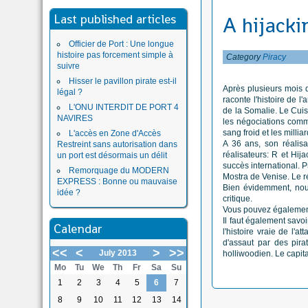
Last published articles
A hijacki
Officier de Port : Une longue
histoire pas forcement simple à
Category
Piracy
suivre
Hisser le pavillon pirate est-il
Après plusieurs mois d'
légal ?
raconte l'histoire de 
L'ONU INTERDIT DE PORT 4
de la Somalie. Le Cuisi
NAVIRES
les négociations comm
sang froid et les millia
L'accès en Zone d'Accès
A 36 ans, son réalis
Restreint sans autorisation dans
réalisateurs: R et Hij
un port est désormais un délit
succès international. 
Remorquage du MODERN
Mostra de Venise. Le r
EXPRESS : Bonne ou mauvaise
Bien évidemment, nous 
idée ?
critique.
Vous pouvez également
Il faut également savo
Calendar
l'histoire vraie de l'
d'assaut par des pira
<<
<
>
>>
July 2013
holliwoodien. Le capi
Mo
Tu
We
Th
Fr
Sa
Su
1
2
3
4
5
6
7
8
9
10
11
12
13
14