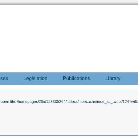
ases
Legislation
Publications
Library
to open file: /homepages/20/d153335264/htdocs/mer/cache/mod_sp_tweet/124-twitte