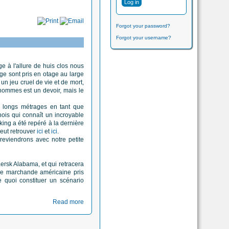
Forgot your password?
Forgot your username?
ge à l'allure de huis clos nous
ge sont pris en otage au large
un jeu cruel de vie et de mort,
hommes est un devoir, mais le
x longs métrages en tant que
nois qui connaît un incroyable
ing a été repéré à la dernière
peut retrouver
ici
et
ici
.
 reviendrons avec notre petite
aersk Alabama, et qui retracera
rine marchande américaine pris
e quoi constituer un scénario
Read more