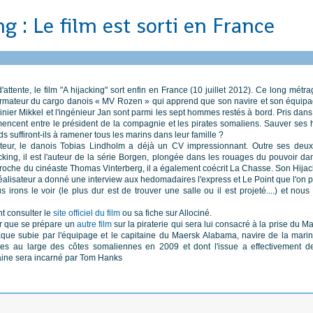
ng : Le film est sorti en France
attente, le film "A hijacking" sort enfin en France (10 juillet 2012). Ce long métra
l'armateur du cargo danois « MV Rozen » qui apprend que son navire et son équipa
nier Mikkel et l'ingénieur Jan sont parmi les sept hommes restés à bord. Pris dans 
encent entre le président de la compagnie et les pirates somaliens. Sauver ses 
rds suffiront-ils à ramener tous les marins dans leur famille ?
ateur, le danois Tobias Lindholm a déjà un CV impressionnant. Outre ses deu
acking, il est l'auteur de la série Borgen, plongée dans les rouages du pouvoir da
Proche du cinéaste Thomas Vinterberg, il a également coécrit La Chasse. Son Hijack
éalisateur a donné une interview aux hedomadaires l'express et Le Point que l'on 
irons le voir (le plus dur est de trouver une salle ou il est projeté....) et nous
 consulter le
site officiel du film
ou sa fiche sur Allociné.
ir que se prépare un
autre film
sur la piraterie qui sera lui consacré à la prise du M
attaque subie par l'équipage et le capitaine du Maersk Alabama, navire de la ma
tes au large des côtes somaliennes en 2009 et dont l'issue a effectivement d
taine sera incarné par Tom Hanks