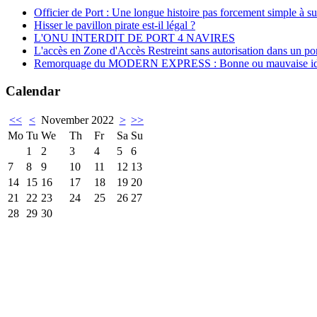
Officier de Port : Une longue histoire pas forcement simple à su
Hisser le pavillon pirate est-il légal ?
L'ONU INTERDIT DE PORT 4 NAVIRES
L'accès en Zone d'Accès Restreint sans autorisation dans un por
Remorquage du MODERN EXPRESS : Bonne ou mauvaise id
Calendar
<<
<
November 2022
>
>>
Mo
Tu
We
Th
Fr
Sa
Su
1
2
3
4
5
6
7
8
9
10
11
12
13
14
15
16
17
18
19
20
21
22
23
24
25
26
27
28
29
30