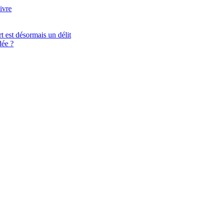
ivre
t est désormais un délit
ée ?