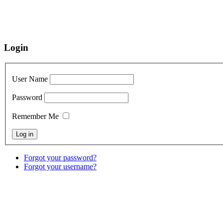
Login
User Name
Password
Remember Me
Forgot your password?
Forgot your username?