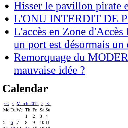
Hisser le pavillon pirate e
L'ONU INTERDIT DE 
L'accès en Zone d'Accès R
un port est désormais un 
Remorquage du MODER
mauvaise idée ?
Calendar
<<
<
March 2012
>
>>
Mo
Tu
We
Th
Fr
Sa
Su
1
2
3
4
5
6
7
8
9
10
11