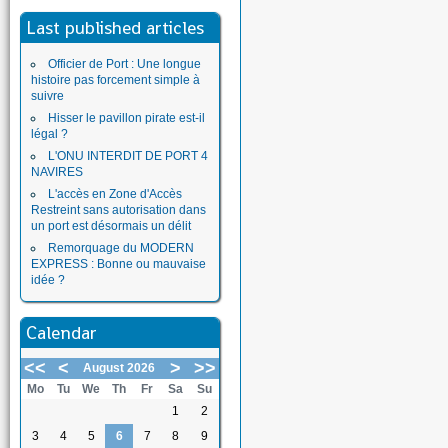
Last published articles
Officier de Port : Une longue
histoire pas forcement simple à
suivre
Hisser le pavillon pirate est-il
légal ?
L'ONU INTERDIT DE PORT 4
NAVIRES
L'accès en Zone d'Accès
Restreint sans autorisation dans
un port est désormais un délit
Remorquage du MODERN
EXPRESS : Bonne ou mauvaise
idée ?
Calendar
<<
<
>
>>
August 2026
Mo
Tu
We
Th
Fr
Sa
Su
1
2
3
4
5
6
7
8
9