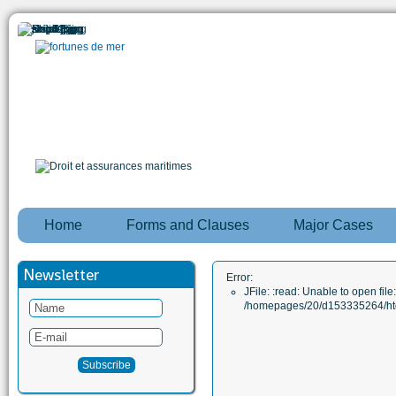
Home
Forms and Clauses
Major Cases
Newsletter
Error:
JFile: :read: Unable to open file:
/homepages/20/d153335264/htd