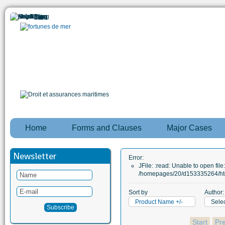
Home
Forms and Clauses
Major Cases
Newsletter
Error:
JFile: :read: Unable to open file:
/homepages/20/d153335264/htd
Sort by
Author:
Product Name +/-
Selec
Start
Pr