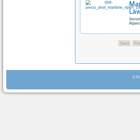
Man
Law
Second
Ripert
Start
Pr
© Fo