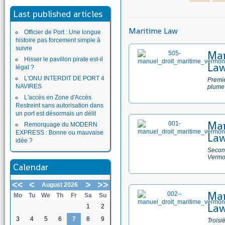
Last published articles
Maritime Law
Officier de Port : Une longue
histoire pas forcement simple à
suivre
Man
Hisser le pavillon pirate est-il
Law
légal ?
L'ONU INTERDIT DE PORT 4
Premie
NAVIRES
plume
L'accès en Zone d'Accès
Restreint sans autorisation dans
un port est désormais un délit
Man
Remorquage du MODERN
EXPRESS : Bonne ou mauvaise
Law
idée ?
Second
Vermo
Calendar
<<
<
>
>>
August 2026
Man
Mo
Tu
We
Th
Fr
Sa
Su
Law
1
2
3
4
5
6
7
8
9
Troisi