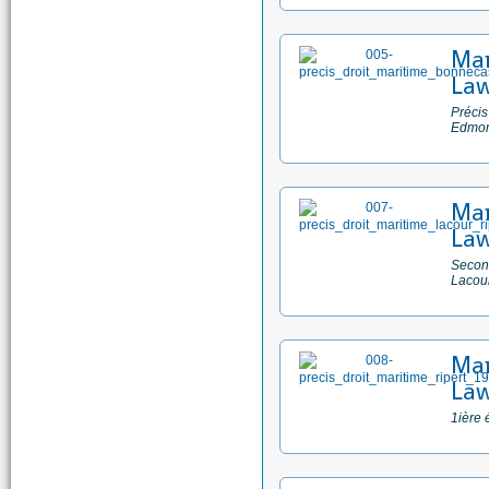
Man
Law
Précis
Edmo
Man
Law
Second
Lacour
Man
Law
1ière 