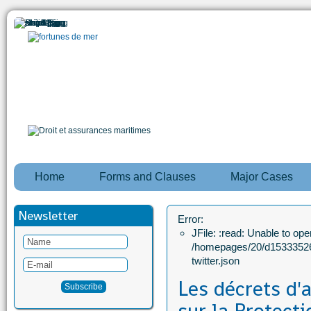
Home
Forms and Clauses
Major Cases
Newsletter
Error:
JFile: :read: Unable to open
/homepages/20/d15333526
twitter.json
Les décrets d'a