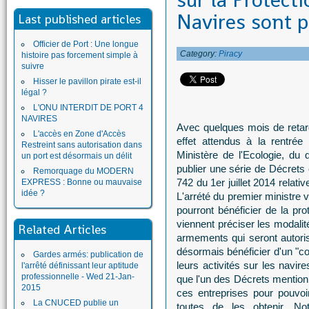
sur la Protect
Navires sont 
Last published articles
Officier de Port : Une longue
Category:
Piracy
histoire pas forcement simple à
suivre
Hisser le pavillon pirate est-il
légal ?
L'ONU INTERDIT DE PORT 4
NAVIRES
Avec quelques mois de retard
L'accès en Zone d'Accès
effet attendus à la rentrée
Restreint sans autorisation dans
Ministère de l'Ecologie, du
un port est désormais un délit
publier une série de Décrets 
Remorquage du MODERN
742 du 1er juillet 2014 relati
EXPRESS : Bonne ou mauvaise
idée ?
L'arrété du premier ministre v
pourront bénéficier de la pr
viennent préciser les modalit
Related Articles
armements qui seront autori
désormais bénéficier d'un "co
Gardes armés: publication de
leurs activités sur les navir
l'arrêté définissant leur aptitude
professionnelle - Wed 21-Jan-
que l'un des Décrets mentionn
2015
ces entreprises pour pouvoi
La CNUCED publie un
toutes de les obtenir. No