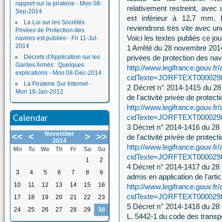
rapport sur la piraterie - Mon 08-
relativement restreint, avec
Sep-2014
est inférieur à 12,7 mm. E
La Loi sur les Sociétés
reviendrons très vite avec une
Privées de Protection des
Voici les textes publiés ce jou
navires est publiée - Fri 11-Jul-
2014
1 Arrêté du 28 novembre 2014 
Décrets d'Application sur les
privées de protection des nav
Gardes Armés : Quelques
http://www.legifrance.gouv.fr/
explications - Mon 08-Dec-2014
cidTexte=JORFTEXT00002981
La Piraterie Sur Internet -
2 Décret n° 2014-1415 du 28 
Mon 16-Jan-2012
de l'activité privée de protect
http://www.legifrance.gouv.fr/
Calendar
cidTexte=JORFTEXT00002981
3 Décret n° 2014-1416 du 28 
November
<<
<
>
>>
de l'activité privée de protect
2014
http://www.legifrance.gouv.fr/
Mo
Tu
We
Th
Fr
Sa
Su
cidTexte=JORFTEXT00002981
1
2
4 Décret n° 2014-1417 du 28 
3
4
5
6
7
8
9
admis en application de l'artic
10
11
12
13
14
15
16
http://www.legifrance.gouv.fr/
cidTexte=JORFTEXT00002981
17
18
19
20
21
22
23
5 Décret n° 2014-1418 du 28 n
24
25
26
27
28
29
30
L. 5442-1 du code des transp