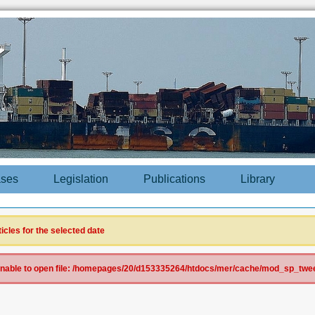
ases
Legislation
Publications
Library
ticles for the selected date
 Unable to open file: /homepages/20/d153335264/htdocs/mer/cache/mod_sp_tweet