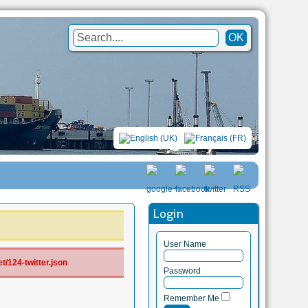
Login
User Name
/124-twitter.json
Password
Remember Me