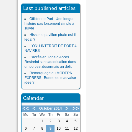
Last published articles
Officier de Port : Une longue
histoire pas forcement simple à
suivre
Hisser le pavillon pirate est-il
légal ?
L'ONU INTERDIT DE PORT 4
NAVIRES
L'accès en Zone d'Accès
Restreint sans autorisation dans
un port est désormais un délit
Remorquage du MODERN
EXPRESS : Bonne ou mauvaise
idée ?
Calendar
<<
<
>
>>
October 2014
Mo
Tu
We
Th
Fr
Sa
Su
1
2
3
4
5
6
7
8
9
10
11
12