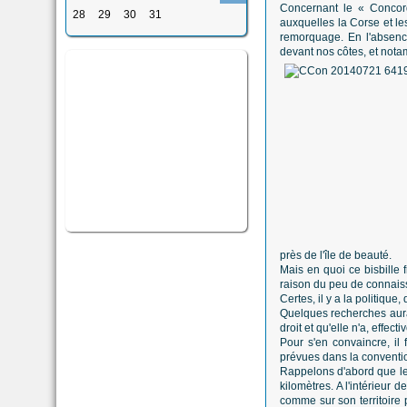
Concernant le « Concord
28
29
30
31
auxquelles la Corse et le
remorquage. En l'absenc
devant nos côtes, et nota
près de l'île de beauté.
Mais en quoi ce bisbille f
raison du peu de connais
Certes, il y a la politiqu
Quelques recherches auraie
droit et qu'elle n'a, effe
Pour s'en convaincre, il
prévues dans la conventi
Rappelons d'abord que les 
kilomètres. A l'intérieur 
comme sur son territoire p