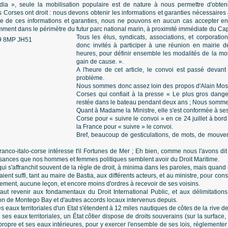
ia », seule la mobilisation populaire est de nature à nous permettre d'obteni
s Corses ont droit : nous devons obtenir les informations et garanties nécessaires
e de ces informations et garanties, nous ne pouvons en aucun cas accepter en 
mment dans le périmètre du futur parc national marin, à proximité immédiate du Ca
Tous les élus, syndicats, associations, et corporati
donc invités à participer à une réunion en mairie de
heures, pour définir ensemble les modalités de la mo
gain de cause. ».
A l'heure de cet article, le convoi est passé devant
problème.
Nous sommes donc assez loin des propos d'Alain Mosco
Corses qui confiait à la presse « Le plus gros danger
restée dans le bateau pendant deux ans ; Nous sommes
Quant à Madame la Ministre, elle s'est conformée à s
Corse pour « suivre le convoi » en ce 24 juillet à bor
la France pour « suivre » le convoi.
Bref, beaucoup de gesticulations, de mots, de mouve
ranco-italo-corse intéresse t'il Fortunes de Mer ; Eh bien, comme nous l'avons dit 
sances que nos hommes et femmes politiques semblent avoir du Droit Maritime.
e, qui s'affranchit souvent de la règle de droit, à minima dans les paroles, mais quan
nt suffi, tant au maire de Bastia, aux différents acteurs, et au ministre, pour const
ctivement, aucune leçon, et encore moins d'ordres à recevoir de ses voisins.
 faut revenir aux fondamentaux du Droit International Public, et aux délimitatio
on de Montego Bay et d'autres accords locaux intervenus depuis.
eaux territoriales d'un Etat s'étendent à 12 miles nautiques de côtes de la rive de l
de ses eaux territoriales, un État côtier dispose de droits souverains (sur la surface,
ropre et ses eaux intérieures, pour y exercer l'ensemble de ses lois, réglementer to