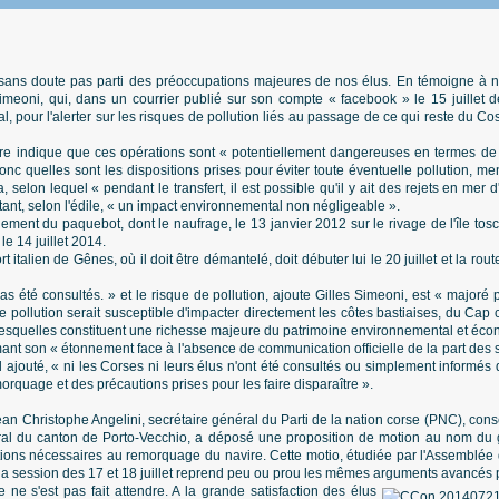
t sans doute pas parti des préoccupations majeures de nos élus. En témoigne à n
imeoni, qui, dans un courrier publié sur son compte « facebook » le 15 juillet der
l, pour l'alerter sur les risques de pollution liés au passage de ce qui reste du 
ire indique que ces opérations sont « potentiellement dangereuses en termes d
nc quelles sont les dispositions prises pour éviter toute éventuelle pollution, me
 selon lequel « pendant le transfert, il est possible qu'il y ait des rejets en mer 
ant, selon l'édile, « un impact environnemental non négligeable ».
ement du paquebot, dont le naufrage, le 13 janvier 2012 sur le rivage de l'île tos
e 14 juillet 2014.
 italien de Gênes, où il doit être démantelé, doit débuter lui le 20 juillet et la ro
as été consultés. » et le risque de pollution, ajoute Gilles Simeoni, est « majoré 
e pollution serait susceptible d'impacter directement les côtes bastiaises, du Cap c
 lesquelles constituent une richesse majeure du patrimoine environnemental et éc
mant son « étonnement face à l'absence de communication officielle de la part des 
l ajouté, « ni les Corses ni leurs élus n'ont été consultés ou simplement informé
orquage et des précautions prises pour les faire disparaître ».
n Christophe Angelini, secrétaire général du Parti de la nation corse (PNC), consei
ral du canton de Porto-Vecchio, a déposé une proposition de motion au nom du 
ations nécessaires au remorquage du navire. Cette motio, étudiée par l'Assemblée 
la session des 17 et 18 juillet reprend peu ou prou les mêmes arguments avancés 
 ne s'est pas fait attendre. A la grande satisfaction des élus