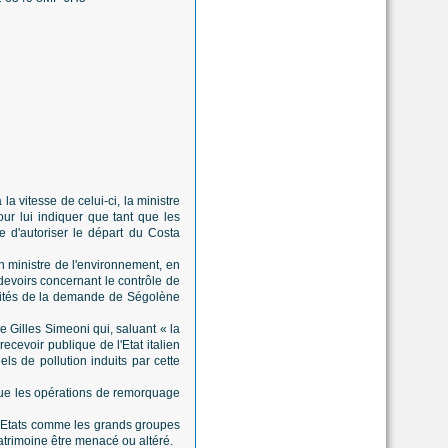
a vitesse de celui-ci, la ministre
our lui indiquer que tant que les
e d'autoriser le départ du Costa
n ministre de l'environnement, en
devoirs concernant le contrôle de
dalités de la demande de Ségolène
e Gilles Simeoni qui, saluant « la
recevoir publique de l'Etat italien
ls de pollution induits par cette
 que les opérations de remorquage
es Etats comme les grands groupes
trimoine être menacé ou altéré.