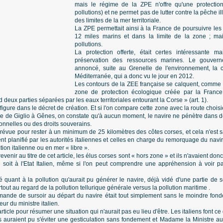
mais le régime de la ZPE n'offre qu'une protection 
pollutions) et ne permet pas de lutter contre la pêche il
des limites de la mer territoriale.
La ZPE permettait ainsi à la France de poursuivre les
12 miles marins et dans la limite de la zone ; m
pollutions.
La protection offerte, était certes intéressante ma
préservation des ressources marines. Le gouver
annoncé, suite au Grenelle de l'environnement, la 
Méditerranée, qui a donc vu le jour en 2012.
Les contours de la ZEE française se calquent, comme l'
zone de protection écologique créée par la France
eux parties séparées par les eaux territoriales entourant la Corse » (art. 1).
figure dans le décret de création. Et si l'on compare cette zone avec la route choisi
île de Giglio à Gênes, on constate qu'à aucun moment, le navire ne pénètre dans d
onnelles ou des droits souverains.
 prévue pour rester à un minimum de 25 kilomètres des côtes corses, et cela n'es
 planifié par les autorités italiennes et celles en charge du remorquage du navire, 
tion italienne ou en mer « libre ».
revenir au titre de cet article, les élus corses sont « hors zone » et ils n'avaient do
soit à l'Etat Italien, même si l'on peut comprendre une appréhension à voir 
ré quant à la pollution qu'aurait pu générer le navire, déjà vidé d'une partie d
tout au regard de la pollution tellurique générale versus la pollution maritime .
mande de sursoir au départ du navire était tout simplement sans le moindre fond
ur du ministre italien.
ticle pour résumer une situation qui n'aurait pas eu lieu d'être. Les italiens font ce
 auraient pu s'éviter une gesticulation sans fondement et Madame la Ministre aur