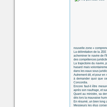
nouvelle zone « comprend d
La délimitation de la ZEE 
acheminer le navire de l'
des compétences juridicti
La trajectoire du navire,
hasard mais volontairement
dans les eaux sous juridic
Autrement dit, et pour en 
à demander quoi que ce 
Concordia.
Encore faut-il être mesu
après son naufrage, et sur
Quant au ministre, sa de
dès lors la mauvaise hume
En résumé, un bien long ar
Messieurs les élus corses