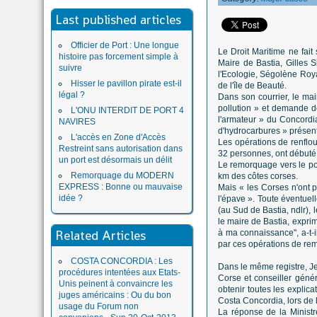
Last published articles
Officier de Port : Une longue
Le Droit Maritime ne fai
histoire pas forcement simple à
Maire de Bastia, Gilles S
suivre
l'Ecologie, Ségolène Roya
Hisser le pavillon pirate est-il
de l'île de Beauté.
légal ?
Dans son courrier, le ma
pollution » et demande do
L'ONU INTERDIT DE PORT 4
l'armateur » du Concordia,
NAVIRES
d'hydrocarbures » présent
L'accès en Zone d'Accès
Les opérations de renflou
Restreint sans autorisation dans
32 personnes, ont débuté l
un port est désormais un délit
Le remorquage vers le port
Remorquage du MODERN
km des côtes corses.
EXPRESS : Bonne ou mauvaise
Mais « les Corses n'ont p
idée ?
l'épave ». Toute éventuell
(au Sud de Bastia, ndlr),
le maire de Bastia, expri
Related Articles
à ma connaissance", a-t-i
par ces opérations de rem
COSTA CONCORDIA : Les
Dans le même registre, Jea
procédures intentées aux Etats-
Corse et conseiller géné
Unis peinent à convaincre les
obtenir toutes les explic
juges américains : Ou du bon
Costa Concordia, lors de 
usage du Forum non
La réponse de la Ministre