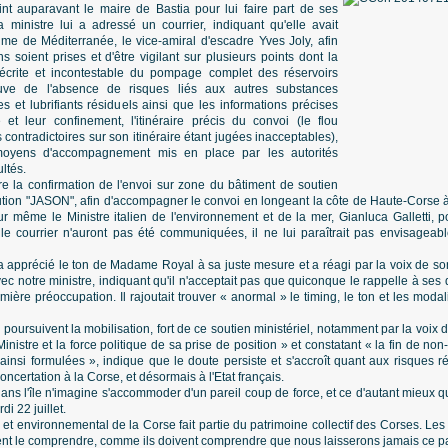
oint auparavant le maire de Bastia pour lui faire part de ses
a ministre lui a adressé un courrier, indiquant qu'elle avait
me de Méditerranée, le vice-amiral d'escadre Yves Joly, afin
s soient prises et d'être vigilant sur plusieurs points dont la
 écrite et incontestable du pompage complet des réservoirs
euve de l'absence de risques liés aux autres substances
s et lubrifiants résiduels ainsi que les informations précises
 et leur confinement, l'itinéraire précis du convoi (le flou
 contradictoires sur son itinéraire étant jugées inacceptables),
moyens d'accompagnement mis en place par les autorités
ultés.
re la confirmation de l'envoi sur zone du bâtiment de soutien
ution "JASON", afin d'accompagner le convoi en longeant la côte de Haute-Corse à l
our même le Ministre italien de l'environnement et de la mer, Gianluca Galletti, p
 courrier n'auront pas été communiquées, il ne lui paraîtrait pas envisageabl
a apprécié le ton de Madame Royal à sa juste mesure et a réagi par la voix de so
c notre ministre, indiquant qu'il n'acceptait pas que quiconque le rappelle à ses 
emière préoccupation. Il rajoutait trouver « anormal » le timing, le ton et les mo
 poursuivent la mobilisation, fort de ce soutien ministériel, notamment par la voix d
nistre et la force politique de sa prise de position » et constatant « la fin de non-
nsi formulées », indique que le doute persiste et s'accroît quant aux risques rée
certation à la Corse, et désormais à l'Etat français.
dans l'île n'imagine s'accommoder d'un pareil coup de force, et ce d'autant mieux
i 22 juillet.
et environnemental de la Corse fait partie du patrimoine collectif des Corses. L
ent le comprendre, comme ils doivent comprendre que nous laisserons jamais ce pa