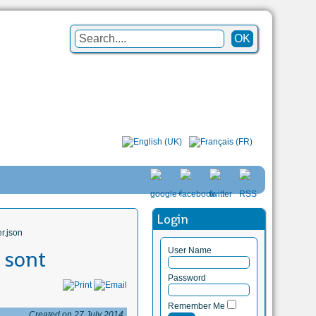
Login
r.json
User Name
 sont
Password
Remember Me
Created on 27 July 2014