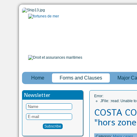
Home
Forms and Clauses
Major C
Newsletter
Error:
JFile: :read: Unable 
COSTA CON
"hors zone
Category:
Major cases