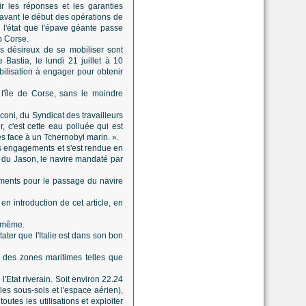
r les réponses et les garanties
 avant le début des opérations de
l'état que l'épave géante passe
p Corse.
ons désireux de se mobiliser sont
 Bastia, le lundi 21 juillet à 10
bilisation à engager pour obtenir
 l'île de Corse, sans le moindre
ni, du Syndicat des travailleurs
, c'est cette eau polluée qui est
 face à un Tchernobyl marin. ».
es engagements et s'est rendue en
d du Jason, le navire mandaté par
ments pour le passage du navire
en introduction de cet article, en
d même.
ater que l'Italie est dans son bon
ns des zones maritimes telles que
'Etat riverain. Soit environ 22.24
 les sous-sols et l'espace aérien),
utes les utilisations et exploiter