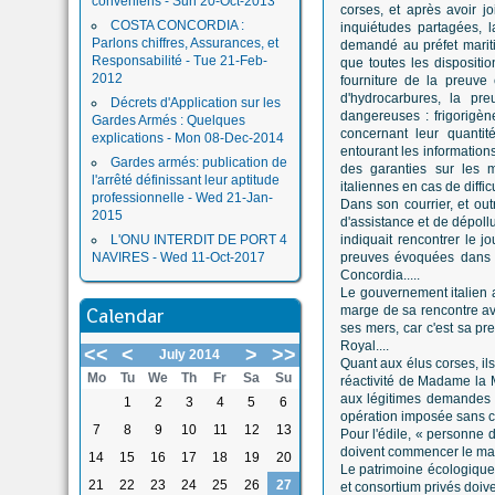
conveniens - Sun 20-Oct-2013
corses, et après avoir j
COSTA CONCORDIA :
inquiétudes partagées, l
Parlons chiffres, Assurances, et
demandé au préfet mariti
Responsabilité - Tue 21-Feb-
que toutes les disposition
2012
fourniture de la preuve
d'hydrocarbures, la pr
Décrets d'Application sur les
dangereuses : frigorigène
Gardes Armés : Quelques
concernant leur quantité
explications - Mon 08-Dec-2014
entourant les informations
Gardes armés: publication de
des garanties sur les 
l'arrêté définissant leur aptitude
italiennes en cas de diffic
professionnelle - Wed 21-Jan-
Dans son courrier, et out
2015
d'assistance et de dépoll
L'ONU INTERDIT DE PORT 4
indiquait rencontrer le j
NAVIRES - Wed 11-Oct-2017
preuves évoquées dans le
Concordia.....
Le gouvernement italien 
Calendar
marge de sa rencontre ave
ses mers, car c'est sa pr
Royal....
<<
<
>
>>
July 2014
Quant aux élus corses, ils
Mo
Tu
We
Th
Fr
Sa
Su
réactivité de Madame la Mi
aux légitimes demandes ai
1
2
3
4
5
6
opération imposée sans con
7
8
9
10
11
12
13
Pour l'édile, « personne 
doivent commencer le mard
14
15
16
17
18
19
20
Le patrimoine écologique 
21
22
23
24
25
26
27
et consortium privés doiv