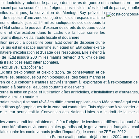
l doit toutefois y autoriser le passage des navires de guerre et marchands en trans
acent pas sa sécurité et n'enfreignent pas ses lois : c'est le droit de passage inoffe
iles nautiques, la convention de Montego Bay prévoit la
tier de disposer d'une zone contiguë qui est un espace maritime
mer territoriale, jusqu'à 24 milles nautiques des côtes depuis la
ù l'État côtier a le pouvoir d'exercer des droits de douane et de
uite et d'arrestation dans le cadre de la lutte contre les
migrants illégaux et la fraude fiscale et douanière.
ion prévoit la possibilité pour l'Etat côtier de disposer d'une
e qui est un espace maritime sur lequel un État côtier exerce
matière d'exploration et d'usage des ressources. Elle s'étend à
e de l'État jusqu'à 200 milles marins (environ 370 km) de ses
 il s'agit des eaux internationales.
clusive, l'État côtier a :
ux fins d'exploration et d'exploitation, de conservation et de
turelles, biologiques ou non biologiques, des fonds marins et
'en ce qui concerne d'autres activités tendant à l'exploration et à l'exploitation 
énergie à partir de l'eau, des courants et des vents ;
cerne la mise en place et l'utilisation d'îles artificielles, d'installations et d'ouvrage
ation du milieu marin. »
érales mais qui se sont révélées difficilement applicables en Méditerranée qui es
nditions géographiques de la zone ont conduit les États régionaux à s'accorder et
 le leur permettrait la Convention des Nations Unies sur le droit de la mer
elles zones aurait indubitablement été à l'origine de tensions et différends quant à 
s considérations environnementales grandissant, le gouvernement français a choi
iciaire contre les contrevenants (éviter l'impunité), de créer une ZEE en 2012.
La France avait pourtant déjà créé en 2004 une zone