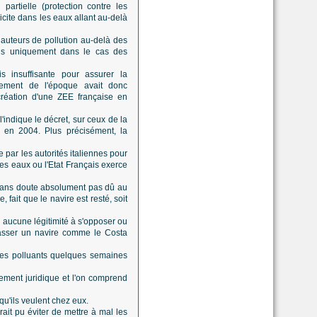
partielle (protection contre les
licite dans les eaux allant au-delà
 auteurs de pollution au-delà des
ais uniquement dans le cas des
is insuffisante pour assurer la
nement de l'époque avait donc
création d'une ZEE française en
indique le décret, sur ceux de la
 en 2004. Plus précisément, la
e par les autorités italiennes pour
es eaux ou l'Etat Français exerce
t sans doute absolument pas dû au
fait que le navire est resté, soit
nc aucune légitimité à s'opposer ou
passer un navire comme le Costa
e ses polluants quelques semaines
ement juridique et l'on comprend
 qu'ils veulent chez eux.
ait pu éviter de mettre à mal les