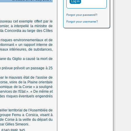
Forgot your password?
ouveau cet exemple offert par le
Forgot your username?
nier, a interpellé la ministre de
Costa Concordia au large des Côtes
e risques environnementaux et de
ntionnant « un rapport interne de
d'eaux intérieures, de substances,
cane du Giglio a causé la mort de
ute prévue prévoit un passage à 25
par le mauvais état de l'assise de
orse, voire de la Plaine orientale
onomique de la Corse » a souligné
services de l'Etat ». « De même et
s des risques éventuels engendrés
ller territorial de l'Assemblée de
groupe Femu a Corsica, visant à
de Corse à la veille du départ du
par Gilles Simeoni.