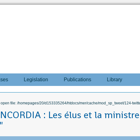
ases
Legislation
Publications
Library
to open file: /homepages/20/d153335264/htdocs/mer/cache/mod_sp_tweet/124-twitte
CORDIA : Les élus et la ministre
"