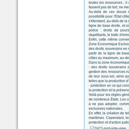
toutes les ressources ; i
fassent pas de tort, ne men
Au-delà de ces douze m
possibilité pour l'Etat cô
s'étendant, au-delà de la 
ligne de base droite, et o
police : droits de pours
stupéfiants, le trafic d'im
Enfin, cette même convent
Zone Economique Exclusiv
des droits souverains en 
partir de la ligne de bas
côtes au maximum, au-delà
Dans la zone économique ex
- des droits souverains a
gestion des ressources na
de leur sous-sol, ainsi qu
telles que la production d'
- juridiction en ce qui con
la protection et la préserv
Voilà pour les règles gén
de nombreux États. Les co
à ne pas adopter, comme
exclusives nationales.
En effet, la création de t
maritimes. Cependant, le
protection et d'action jud