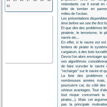
24
25
26
27
28
29
30
redondants car il serait en e
31
bête de tomber en pann
milieu de l'océan.
Les présentations disponibles 
time before we see the first f
Et que dire des problèmes lié
piraterie, le terrorisme, le 
navire etc...
En effet, si le navire est es
tentera de pirater le systèm
cargaison, à des buts lucratifs
Devra t'on alors envisager qu
ses algorithmes considèrer
de faire survoler le navir
"recharger" sur le navire et q
La liste des problèmes 
nombreuses années mais, 
poursuivre car, du côté des 
sérieux avantages. Tout d'abo
tout risque concernant la 
pirates...). Mais cet argum
pas la principale motivat