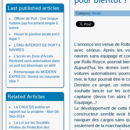
pour bientôt ? 
Last published articles
Category:
News
Officier de Port : Une longue
histoire pas forcement simple à
suivre
Hisser le pavillon pirate est-il
légal ?
L'annonce est venue de Rolls-
L'ONU INTERDIT DE PORT 4
avec sérieux. Après les vo
NAVIRES
navires sans équipage et cont
L'accès en Zone d'Accès
Restreint sans autorisation dans
par Rolls-Royce, pourrait bien
un port est désormais un délit
Aujourd'hui, les drones son
Remorquage du MODERN
voitures automatisées pourra
EXPRESS : Bonne ou mauvaise
mer, le futur pourrait être l
idée ?
Derrière ce projet, on retr
souhaite lancer sur les oc
Related Articles
capitaine (devra t'on alors
Equipage...!
La CNUCED publie un
Le développement de cette t
rapport sur la piraterie - Mon 08-
constructeur semble avoir bi
Sep-2014
naviguer des cargos sans qu
La Loi sur les Sociétés
seulement de la marchandise
Privées de Protection des