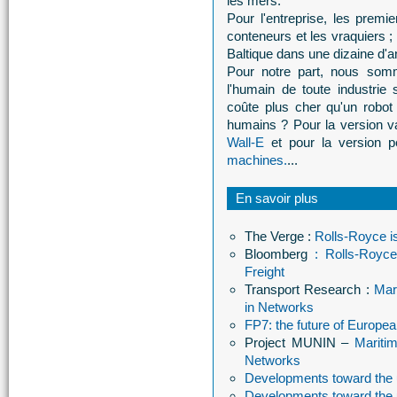
les mers.
Pour l'entreprise, les premi
conteneurs et les vraquiers ;
Baltique dans une dizaine d'
Pour notre part, nous somm
l'humain de toute industrie s
coûte plus cher qu'un robot
humains ? Pour la version v
Wall-E
et pour la version p
machines.
...
En savoir plus
The Verge :
Rolls-Royce i
Bloomberg
: Rolls-Royce
Freight
Transport Research :
Mar
in Networks
FP7: the future of Europe
Project MUNIN –
Mariti
Networks
Developments toward the
Developments toward the