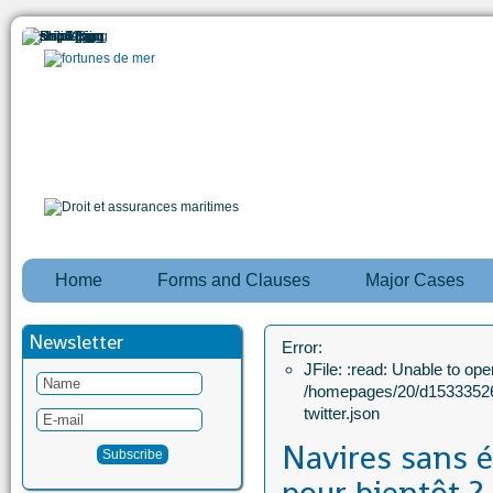
Home
Forms and Clauses
Major Cases
Newsletter
Error:
JFile: :read: Unable to open
/homepages/20/d15333526
twitter.json
Navires sans é