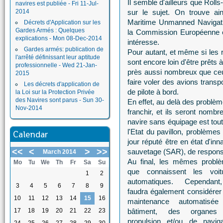
Il semble d'ailleurs que Rolls
navires est publiée - Fri 11-Jul-
2014
sur le sujet. On trouve 
Maritime Unmanned Navigatio
Décrets d'Application sur les
Gardes Armés : Quelques
la Commission Européenne et
explications - Mon 08-Dec-2014
intéresse.
Gardes armés: publication de
Pour autant, et même si les
l'arrêté définissant leur aptitude
sont encore loin d'être prêts 
professionnelle - Wed 21-Jan-
près aussi nombreux que ceu
2015
faire voler des avions transp
Les décrets d'application de
de pilote à bord.
la Loi sur la Protection Privée
des Navires sont parus - Sun 30-
En effet, au delà des problèm
Nov-2014
franchir, et ils seront nombr
navire sans équipage est tout
l'Etat du pavillon, problème
Calendar
jour réputé être en état d'inn
<<
<
>
>>
sauvetage (SAR), de responsab
March 2014
Au final, les mêmes probl
Mo
Tu
We
Th
Fr
Sa
Su
que connaissent les voit
1
2
automatiques. Cependant
3
4
5
6
7
8
9
faudra également considérer
10
11
12
13
14
15
16
maintenance automatisé
17
18
19
20
21
22
23
bâtiment, des organes
propulsion et/ou de naviga