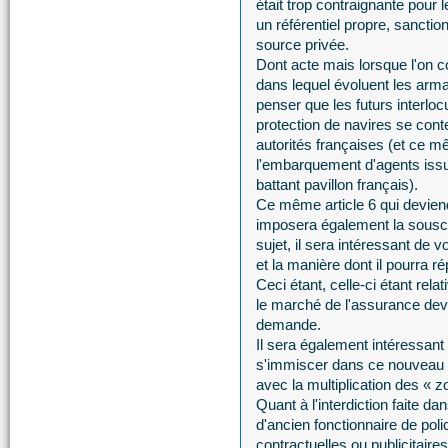
était trop contraignante pour l
un référentiel propre, sancti
source privée.
Dont acte mais lorsque l'on c
dans lequel évoluent les arm
penser que les futurs interlo
protection de navires se cont
autorités françaises (et ce mê
l'embarquement d'agents iss
battant pavillon français).
Ce même article 6 qui deviend
imposera également la souscr
sujet, il sera intéressant de
et la manière dont il pourra ré
Ceci étant, celle-ci étant re
le marché de l'assurance devr
demande.
Il sera également intéressant
s'immiscer dans ce nouveau m
avec la multiplication des « z
Quant à l'interdiction faite dan
d'ancien fonctionnaire de pol
contractuelles ou publicitaires