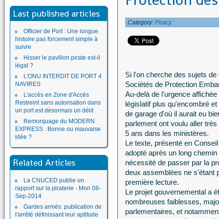
Protection des
Last published articles
Category:
Piracy
Officier de Port : Une longue
histoire pas forcement simple à
suivre
Hisser le pavillon pirate est-il
légal ?
Si l'on cherche des sujets de 
L'ONU INTERDIT DE PORT 4
Sociétés de Protection Emba
NAVIRES
Au-delà de l'urgence affichée
L'accès en Zone d'Accès
Restreint sans autorisation dans
législatif plus qu'encombré et 
un port est désormais un délit
de garage d'où il aurait eu bi
Remorquage du MODERN
parlement ont voulu aller très 
EXPRESS : Bonne ou mauvaise
5 ans dans les ministères.
idée ?
Le texte, présenté en Conseil
adopté après un long chemin 
Related Articles
nécessité de passer par la pr
deux assemblées ne s'étant p
La CNUCED publie un
première lecture.
rapport sur la piraterie - Mon 08-
Le projet gouvernemental a ét
Sep-2014
nombreuses faiblesses, majo
Gardes armés: publication de
parlementaires, et notamment
l'arrêté définissant leur aptitude