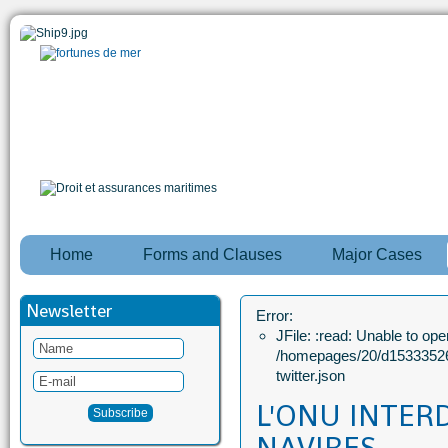
Home
Forms and Clauses
Major Cases
Newsletter
Error:
JFile: :read: Unable to open
/homepages/20/d15333526
twitter.json
L'ONU INTERD