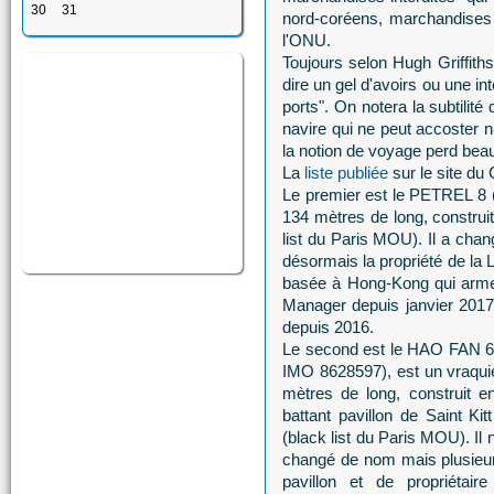
30
31
nord-coréens, marchandises 
l'ONU.
Toujours selon Hugh Griffiths
dire un gel d'avoirs ou une int
ports". On notera la subtilit
navire qui ne peut accoster 
la notion de voyage perd bea
La
liste publiée
sur le site du
Le premier est le PETREL 8 (
134 mètres de long, construi
list du Paris MOU). Il a chan
désormais la propriété de l
basée à Hong-Kong qui arme 
Manager depuis janvier 2017. 
depuis 2016.
Le second est le HAO FAN 
IMO 8628597), est un vraqui
mètres de long, construit e
battant pavillon de Saint Ki
(black list du Paris MOU). Il 
changé de nom mais plusieur
pavillon et de propriétaire