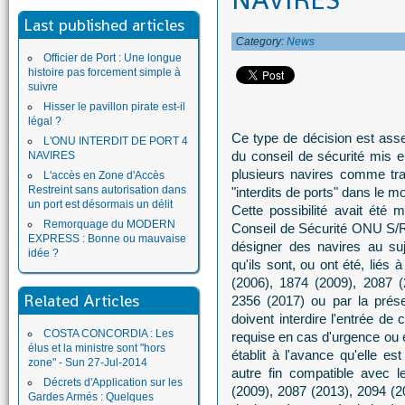
NAVIRES
Last published articles
Category:
News
Officier de Port : Une longue
histoire pas forcement simple à
suivre
Hisser le pavillon pirate est-il
légal ?
Ce type de décision est ass
L'ONU INTERDIT DE PORT 4
du conseil de sécurité mis e
NAVIRES
plusieurs navires comme tra
L'accès en Zone d'Accès
Restreint sans autorisation dans
"interdits de ports" dans le m
un port est désormais un délit
Cette possibilité avait été 
Remorquage du MODERN
Conseil de Sécurité ONU S/R
EXPRESS : Bonne ou mauvaise
désigner des navires au suj
idée ?
qu'ils sont, ou ont été, liés 
(2006), 1874 (2009), 2087 (
Related Articles
2356 (2017) ou par la prés
doivent interdire l'entrée de 
COSTA CONCORDIA : Les
requise en cas d'urgence ou e
élus et la ministre sont "hors
établit à l'avance qu'elle e
zone" - Sun 27-Jul-2014
autre fin compatible avec l
Décrets d'Application sur les
(2009), 2087 (2013), 2094 (2
Gardes Armés : Quelques