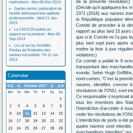
de la présente résolution;
explications - Mon 08-Dec-2014
(Décide qu'il appliquera les 
Gardes armés: publication de
2371 (2016) aux navires tran
l'arrêté définissant leur aptitude
professionnelle - Wed 21-Jan-
la République populaire dém
2015
Comité de procéder à la dés
La CNUCED publie un
rapport au plus tard 15 jours 
rapport sur la piraterie - Mon 08-
que si le Comité ne l'a pas f
Sep-2014
plus tard sept jours après a
La Loi sur les Sociétés
mettre la liste à jour réguli
Privées de Protection des
violations;)
navires est publiée - Fri 11-Jul-
2014
Ce comité a publié le 9 octo
transportant des marchandises
monde. Selon Hugh Griffiths
Calendar
nord-coréen, "C'est la premiè
navires, identifiés comme 
<<
<
>
>>
October 2017
résolutions de l'ONU, sont int
Mo
Tu
We
Th
Fr
Sa
Su
Ce responsable s'exprimait à 
1
tous les membres des Natio
2
3
4
5
6
7
8
l'interdiction d'accéder à to
9
10
11
12
13
14
15
violer les résolutions de l'ON
L'interdiction de ports a été 
16
17
18
19
20
21
22
quatre navires sont interdits
23
24
25
26
27
28
29
marchandises interdites" qui 