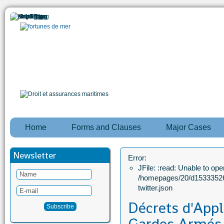
Home
Forms and Clauses
Major Cases
Newsletter
Error:
JFile: :read: Unable to open
/homepages/20/d15333526
twitter.json
Décrets d'Appl