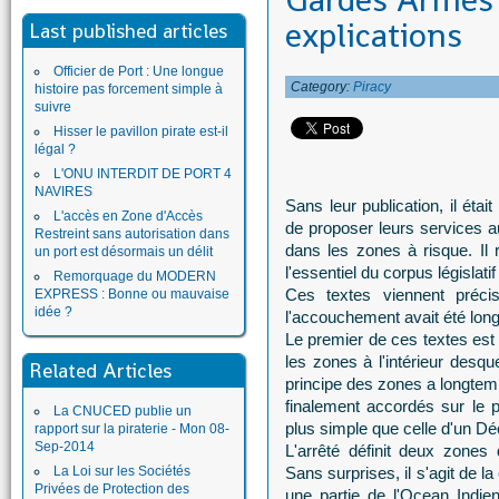
Gardes Armés 
explications
Last published articles
Officier de Port : Une longue
Category:
Piracy
histoire pas forcement simple à
suivre
Hisser le pavillon pirate est-il
légal ?
L'ONU INTERDIT DE PORT 4
NAVIRES
Sans leur publication, il éta
L'accès en Zone d'Accès
de proposer leurs services a
Restreint sans autorisation dans
dans les zones à risque. Il 
un port est désormais un délit
l'essentiel du corpus législatif
Remorquage du MODERN
Ces textes viennent précis
EXPRESS : Bonne ou mauvaise
idée ?
l'accouchement avait été long et
Le premier de ces textes est 
les zones à l'intérieur desqu
Related Articles
principe des zones a longtemp
finalement accordés sur le pr
La CNUCED publie un
plus simple que celle d'un Décr
rapport sur la piraterie - Mon 08-
Sep-2014
L'arrêté définit deux zones
La Loi sur les Sociétés
Sans surprises, il s'agit de la
Privées de Protection des
une partie de l'Ocean Indie