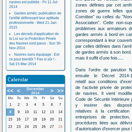
navires est publiée - Fri 11-Jul-
zones définies par cet arr
2014
zones de guerre telles que
Gardes armés: publication de
Comittee" ou celles du "No
l'arrêté définissant leur aptitude
Association". Cette non-su
professionnelle - Wed 21-Jan-
2015
problèmes aux armateurs do
Les décrets d'application de
gardes armés à bord en cas 
la Loi sur la Protection Privée
correspondant à leur couvert
des Navires sont parus - Sun 30-
par celles définies dans l'ar
Nov-2014
de gardes armés à son bord.
Navires sans équipage : Est-
mais il suffit d'une fois.....
ce pour bientôt ? Pas si sûr ! -
Sat 15-Mar-2014
Dans l'ordre de parution fi
ensuite le Décret 2014-
Calendar
relatif aux conditions d'exer
de l'activité privée de prote
December
<<
<
>
>>
de navires. Il vient modifie
2014
Mo
Tu
We
Th
Fr
Sa
Su
Code de Sécurité Intérieure 
1
2
3
4
5
6
7
y insérer des disposit
relatives à la certification
8
9
10
11
12
13
14
entreprises de protection,
15
16
17
18
19
20
21
procédures liées aux délivr
22
23
24
25
26
27
28
d'autorisation d'exercer pour