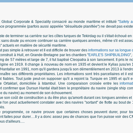
z Global Corporate & Speciality consacré au monde maritime et intitulé "
Safety 
e programmée (parfois aussi appelée "désuétude planifiée") ne devait pas exister
juste de terminer sa carrière sur les côtes turques de Tekirdag ou il s'était échoué 
t sans doute pu encore continuer sa carrière quelques années, même s'il est assez
" actuels en matière de sécurité maritime.
st pas simple à retrouver et Il est difficile de trouver des
informations sur sa longue 
t construit à Hull, en Grande-Bretagne par les chantiers "
EARLE'S SHIPBUILDING
",
g de 57 mètres et large de 7, il fut baptisé Cleopatra à son lancement. Il pris le 
rigine en 1919. Il change à nouveau de nom en 1935 et devient le Kylias jusu'en 
'Hantallar en 1991, nom qu'il gardera jusqu'à son démentèlement en 2013 à l'endr
naître ses différents propriétaires. Les informations sont très parcellaires
et il e
t fiables.
Tout juste peut-on supposer qu'il a rejoint la Turquie en 1995 et qu'il 
e Ortaklari, domiciliée à Istambul. Une comparaison croisée entre les
informa
t confirmer que Dursun Hantal était bien le propriétaire du navire (single ship
le du navire) au moment de son échouement.
que son coût de construction a du être plus qu'amorti durant ces longues années et 
l'on peut actuellement constater avec des navires "sortant" de flotte au bout de
lis.
 programmée, ce navire prouve que certaines choses peuvent durer, pour tout
oient faites pour durer.....Il y a donc assez peu de chances que l'on puisse voi
s d'ailleurs.....