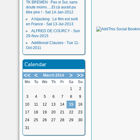
TK BREMEN : Pas si Sur, sans
doute moins.....Et cà aurait pu
être pire ! - Sat 14-Jan-2012
A hijacking : Le film est sorti
en France - Sat 13-Jul-2013
ALFRED DE COURCY - Sun
29-Nov-2015
Additional Clauses - Tue 11-
Oct-2011
Calendar
<<
<
>
>>
March 2014
Mo
Tu
We
Th
Fr
Sa
Su
1
2
3
4
5
6
7
8
9
10
11
12
13
14
15
16
17
18
19
20
21
22
23
24
25
26
27
28
29
30
31