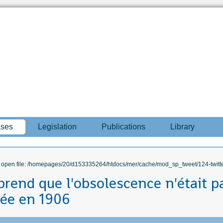
ases
Legislation
Publications
Library
to open file: /homepages/20/d153335264/htdocs/mer/cache/mod_sp_tweet/124-twitte
prend que l'obsolescence n'était p
ée en 1906