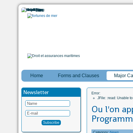
Home
Forms and Clauses
Major C
Newsletter
Error:
JFile: :read: Unable 
Ou l'on ap
Programm
Category:
News