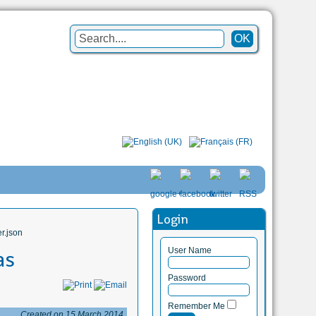
Login
r.json
User Name
as
Password
Remember Me
Created on 15 March 2014