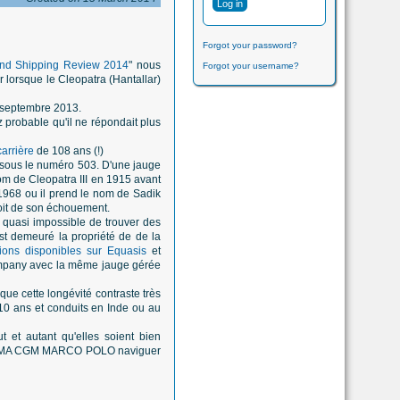
Forgot your password?
and Shipping Review 2014
" nous
Forgot your username?
 lorsque le Cleopatra (Hantallar)
en septembre 2013.
 probable qu'il ne répondait plus
carrière
de 108 ans (!)
 sous le numéro 503. D'une jauge
nom de Cleopatra III en 1915 avant
1968 ou il prend le nom de Sadik
oit de son échouement.
st quasi impossible de trouver des
est demeuré la propriété de de la
tions disponibles sur Equasis
et
 company avec la même jauge gérée
que cette longévité contraste très
 10 ans et conduits en Inde ou au
 et autant qu'elles soient bien
r des CMA CGM MARCO POLO naviguer