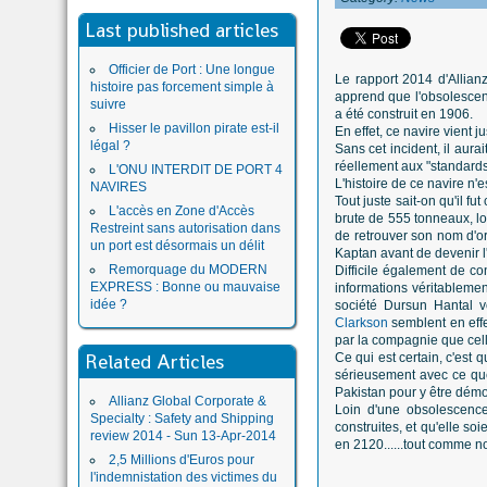
Last published articles
Officier de Port : Une longue
Le rapport 2014 d'Allian
histoire pas forcement simple à
apprend que l'obsolescenc
suivre
a été construit en 1906.
Hisser le pavillon pirate est-il
En effet, ce navire vient 
légal ?
Sans cet incident, il
aurai
réellement aux "standards
L'ONU INTERDIT DE PORT 4
L'histoire de ce navire n'e
NAVIRES
Tout juste sait-on qu'il fu
L'accès en Zone d'Accès
brute de 555 tonneaux, lon
Restreint sans autorisation dans
de retrouver son nom d'o
un port est désormais un délit
Kaptan avant de devenir l
Remorquage du MODERN
Difficile également de con
EXPRESS : Bonne ou mauvaise
informations véritablemen
idée ?
société Dursun Hantal v
Clarkson
semblent en effe
par la compagnie que cel
Related Articles
Ce qui est certain, c'est 
sérieusement avec ce que 
Pakistan pour y être démo
Allianz Global Corporate &
Loin d'une obsolescence
Specialty : Safety and Shipping
construites, et qu'elle s
review 2014 - Sun 13-Apr-2014
en 2120......tout comme nou
2,5 Millions d'Euros pour
l'indemnistation des victimes du