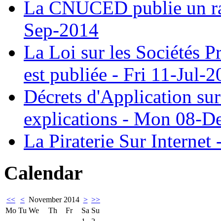
La CNUCED publie un rap
Sep-2014
La Loi sur les Sociétés P
est publiée - Fri 11-Jul-
Décrets d'Application su
explications - Mon 08-D
La Piraterie Sur Interne
Calendar
<<
<
November 2014
>
>>
Mo
Tu
We
Th
Fr
Sa
Su