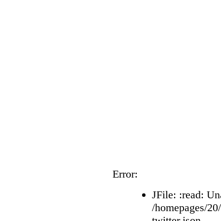
Error:
JFile: :read: Un
/homepages/20
twitter.json