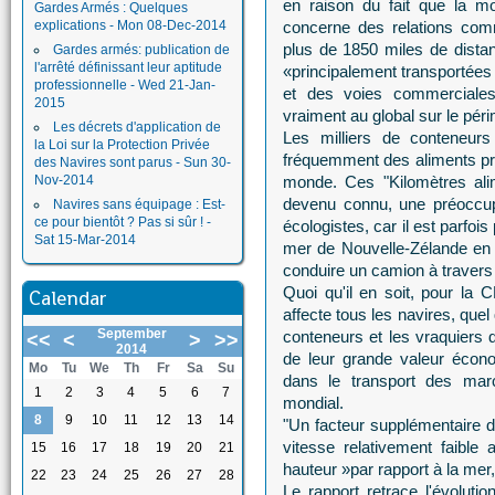
en raison du fait que la 
Gardes Armés : Quelques
explications - Mon 08-Dec-2014
concerne des relations comm
plus de 1850 miles de dista
Gardes armés: publication de
l'arrêté définissant leur aptitude
«principalement transportées 
professionnelle - Wed 21-Jan-
et des voies commerciale
2015
vraiment au global sur le péri
Les décrets d'application de
Les milliers de conteneurs
la Loi sur la Protection Privée
fréquemment des aliments pré
des Navires sont parus - Sun 30-
Nov-2014
monde. Ces "Kilomètres ali
devenu connu, une préoccup
Navires sans équipage : Est-
ce pour bientôt ? Pas si sûr ! -
écologistes, car il est parfois
Sat 15-Mar-2014
mer de Nouvelle-Zélande en 
conduire un camion à traver
Quoi qu'il en soit, pour la 
Calendar
affecte tous les navires, quel 
September
conteneurs et les vraquiers 
<<
<
>
>>
2014
de leur grande valeur écono
Mo
Tu
We
Th
Fr
Sa
Su
dans le transport des mar
1
2
3
4
5
6
7
mondial.
8
9
10
11
12
13
14
"Un facteur supplémentaire da
vitesse relativement faible 
15
16
17
18
19
20
21
hauteur »par rapport à la mer, 
22
23
24
25
26
27
28
Le rapport retrace l'évoluti