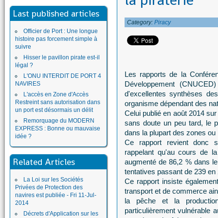
la piraterie
Last published articles
Category:
Piracy
Officier de Port : Une longue
histoire pas forcement simple à
suivre
Hisser le pavillon pirate est-il
légal ?
Les rapports de la Confére
L'ONU INTERDIT DE PORT 4
Développement (CNUCED) s
NAVIRES
d'excellentes synthèses de
L'accès en Zone d'Accès
Restreint sans autorisation dans
organisme dépendant des nat
un port est désormais un délit
Celui publié en août 2014 sur 
Remorquage du MODERN
sans doute un peu tard, le
EXPRESS : Bonne ou mauvaise
dans la plupart des zones ou i
idée ?
Ce rapport revient donc 
rappelant qu'au cours de la
Related Articles
augmenté de 86,2 % dans le 
tentatives passant de 239 en
La Loi sur les Sociétés
Ce rapport insiste également 
Privées de Protection des
transport et de commerce ains
navires est publiée - Fri 11-Jul-
la pêche et la productio
2014
particulièrement vulnérable
Décrets d'Application sur les