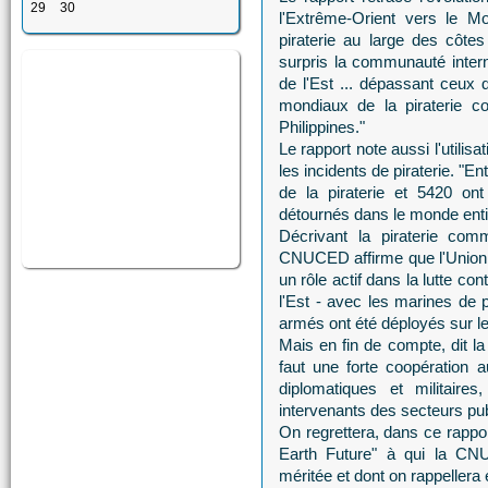
29
30
l'Extrême-Orient vers le Mo
piraterie au large des côte
surpris la communauté intern
de l'Est ... dépassant ceux 
mondiaux de la piraterie co
Philippines."
Le rapport note aussi l'utilis
les incidents de piraterie. "E
de la piraterie et 5420 on
détournés dans le monde entie
Décrivant la piraterie comm
CNUCED affirme que l'Union e
un rôle actif dans la lutte co
l'Est - avec les marines de 
armés ont été déployés sur le
Mais en fin de compte, dit la
faut une forte coopération a
diplomatiques et militaires
intervenants des secteurs publ
On regrettera, dans ce rappor
Earth Future" à qui la CNU
méritée et dont on rappellera 