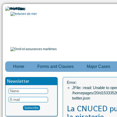
Home
Forms and Clauses
Major Cases
Newsletter
Error:
JFile: :read: Unable to open
/homepages/20/d15333526
twitter.json
La CNUCED pub