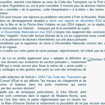
ussillon, autorité concédante au sens du Code des Transports sur le Port d
dans l'hypothèse ou, sur le port considéré, il n'existe plus de dockers interm
e « sensible » de la question, cette interprétation « à la lettre » des tex
lution.
014 pour trouver une réponse au problème rencontré à Port la Nouvelle, Mad
ration du développement durable) a
remis son rapport en décembre 2014
à 
de la Mer et de la Pêche Alain Vidalies en juin 2014 (rapport, on le répète
t introuvable sur Internet….marquant par là la sensibilité du sujet).
é à l’Assemblée Nationale en mai 2015
s’inspire très largement des conclusi
fets "négatifs" d'une telle lecture littérale de la Loi en supprimant toute corrél
et la présence de dockers intermittents sur une place portuaire.
onsidérées par le rapporteur du texte à l'Assemblée Nationale comme de
t en vigueur.
en à redire sur cette partie du texte puisque, objectivement, tel n’était pas du 
et de Loi en profite également pour « adapter la définition du
é aux dockers aux évolutions du secteur portuaire », notamment
008 qui a rendu encore plus floue la notion de « poste public »
 outillages et des grutiers des ports au sein des entreprises de
velle rédaction de l'article
L 5343-7 du Code des Transports
qui
Conseil d'Etat et qui définira "les travaux de chargement et de
vires et bateaux dans les ports maritimes qui seront
s par des ouvriers dockers".
ppelle pas de remarques particulières, le futur Décret, dont
tions sont contenues dans le rapport de Madame Bonny, aura
ar c'est bien dans la partie réglementaire que se situent les
à la Main d'Oeuvre Docker et notamment la possibilité de ne pas recourir 