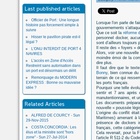
Last published articles
Officier de Port : Une longue
Lorsque l'on parle de fa
histoire pas forcement simple à
gouvernements s'attaqua
suivre
Que ce soit la
réforme 
Hisser le pavillon pirate est-il
personnel docker, aucu
légal ?
sont d’ailleurs toujours
Il reste des « foyers » 
L'ONU INTERDIT DE PORT 4
Alors, voir une nouvelle
NAVIRES
moindre émoi de la co
L'accès en Zone d'Accès
dire plus.
Restreint sans autorisation dans
Il faut dire que le text
un port est désormais un délit
Bonny
, bien connue du m
Remorquage du MODERN
terrain de ce qui resse
EXPRESS : Bonne ou mauvaise
les ports français.
idée ?
Pourquoi une telle évolu
sentir et 7 ans après 
manutentionnaires, et u
Related Articles
Les documents préparat
nouvelle « poussée légis
L’origine du conflit ét
ALFRED DE COURCY - Sun
Maritimes) amenant à l
29-Nov-2015
présence de dockers int
COSTA CONCORDIA : Les
français, cette catégor
élus et la ministre sont "hors
Cela revenait, pour la 
zone" - Sun 27-Jul-2014
l'article R 511-2 du Cod