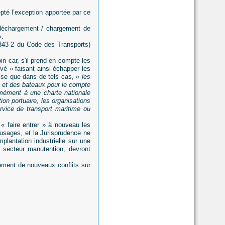
epté l’exception apportée par ce
e déchargement / chargement de
».
5343-2 du Code des Transports)
in car, s'il prend en compte les
vé » faisant ainsi échapper les
ise que dans de tels cas, «
les
 et des bateaux pour le compte
ormément à une charte nationale
on portuaire, les organisations
ervice de transport maritime ou
« faire entrer » à nouveau les
 usages, et la Jurisprudence ne
mplantation industrielle sur une
e secteur manutention, devront
lement de nouveaux conflits sur