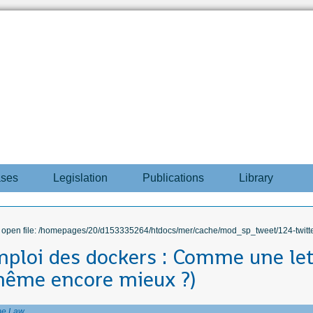
ases
Legislation
Publications
Library
to open file: /homepages/20/d153335264/htdocs/mer/cache/mod_sp_tweet/124-twitte
emploi des dockers : Comme une let
même encore mieux ?)
me Law