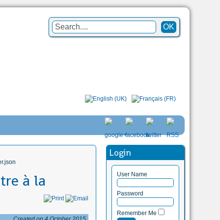
Login
r.json
User Name
tre à la
Password
Remember Me
Created on 4 October 2015