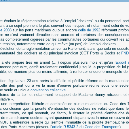
ire évoluer la règlementation relative à l'emploi "dockers" ou du personnel port
nt à ce sujet prennent le plus souvent des risques, et notamment celui de voi
de 2008
sur les ports maritimes ou plus encore
celle de 1992
réformant profon
ne ne s'est vraiment déroulée sans accrocs et certaines des conséquence
 pas complètement digérées par les communautés portuaires qui doivent les appl
de tension, notamment entre ce qui relève (ou pas) de l’emploi dockers.
 évolution de la règlementation arriver au Parlement, sans que cela ne suscit
mmunauté des dockers et du principal syndicat (CGT Ports & Docks et
FND
e a été préparé très en amont (....) depuis plusieurs mois et qu’un r
apport 
onde portuaire, gardé totalement confidentiel jusqu’à la proposition de loi (
mble, de manière plus ou moins affirmée, à renforcer encore le monopole de
tion législative, 23 ans après la difficile et pénible réforme de la manutentio
celle des port qui a vu la main d’oeuvre portuaire réunie sous une seul
ne seule et unique
convention collective
.
oires de la Loi, et notamment le rapport de Madame Bonny retracent et ex
lative ».
ait une interprétation littérale et combinée de plusieurs articles du Code de
a conclusion que la priorité d'embauche des dockers ne valait que dans les
ermittents, ce qui revenait, de facto, à écarter la priorité d'embauche da
ie de main d’œuvre dockers ayant quasiment disparu avec la mise en œuvre de
FNDP, à enfreindre la règle qui semble immuable de la priorité d'embauche d
e des Ports Maritimes (devenu l’
article R 5343-2 du Code des Transports
).