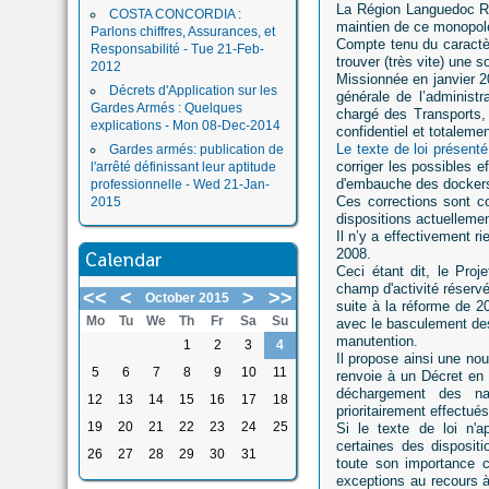
La Région Languedoc Ro
COSTA CONCORDIA :
maintien de ce monopole 
Parlons chiffres, Assurances, et
Compte tenu du caractèr
Responsabilité - Tue 21-Feb-
trouver (très vite) une so
2012
Missionnée en janvier 2
Décrets d'Application sur les
générale de l’administ
Gardes Armés : Quelques
chargé des Transports, 
explications - Mon 08-Dec-2014
confidentiel et totalemen
Le texte de loi présent
Gardes armés: publication de
corriger les possibles ef
l'arrêté définissant leur aptitude
d'embauche des dockers 
professionnelle - Wed 21-Jan-
Ces corrections sont c
2015
dispositions actuellemen
Il n’y a effectivement ri
2008.
Calendar
Ceci étant dit, le Proj
champ d'activité réserv
<<
<
>
>>
October 2015
suite à la réforme de 2
Mo
Tu
We
Th
Fr
Sa
Su
avec le basculement des
manutention.
1
2
3
4
Il propose ainsi une nou
5
6
7
8
9
10
11
renvoie à un Décret en 
déchargement des na
12
13
14
15
16
17
18
prioritairement effectué
19
20
21
22
23
24
25
Si le texte de loi n'a
certaines des disposi
26
27
28
29
30
31
toute son importance c
exceptions au recours 