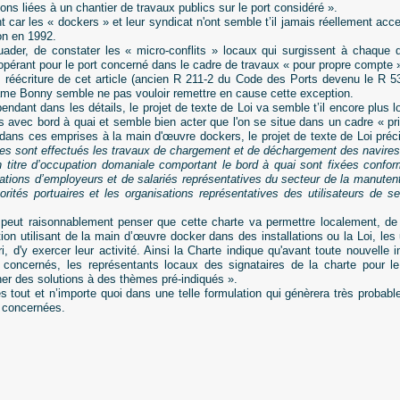
ns liées à un chantier de travaux publics sur le port considéré ».
 car les « dockers » et leur syndicat n'ont semble t’il jamais réellement acc
on en 1992.
rsuader, de constater les « micro-conflits » locaux qui surgissent à chaqu
opérant pour le port concerné dans le cadre de travaux « pour propre compte 
e réécriture de cet article (ancien R 211-2 du Code des Ports devenu le R 
ame Bonny semble ne pas vouloir remettre en cause cette exception.
endant dans les détails, le projet de texte de Loi va semble t’il encore plus lo
s avec bord à quai et semble bien acter que l'on se situe dans un cadre « pri
dans ces emprises à la main d'œuvre dockers, le projet de texte de Loi préc
les sont effectués les travaux de chargement et de déchargement des navires
’un titre d’occupation domaniale comportant le bord à quai sont fixées conf
ations d’employeurs et de salariés représentatives du secteur de la manutenti
orités portuaires et les organisations représentatives des utilisateurs de s
 peut raisonnablement penser que cette charte va permettre localement, de 
ion utilisant de la main d’œuvre docker dans des installations ou la Loi, les
ri, d'y exercer leur activité. Ainsi la Charte indique qu'avant toute nouvelle i
ls concernés, les représentants locaux des signataires de la charte pour l
cher des solutions à des thèmes pré-indiqués ».
ès tout et n’importe quoi dans une telle formulation qui génèrera très probab
ns concernées.