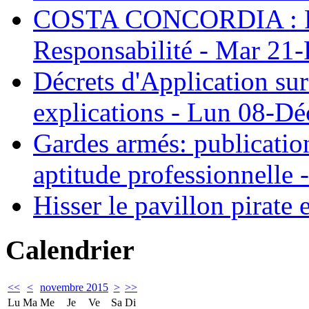
COSTA CONCORDIA : Parl
Responsabilité - Mar 21
Décrets d'Application su
explications - Lun 08-D
Gardes armés: publication 
aptitude professionnelle
Hisser le pavillon pirate 
Calendrier
<<
<
novembre 2015
>
>>
Lu
Ma
Me
Je
Ve
Sa
Di