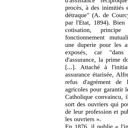
d'assistance réciproq
procès, à des inimitiés e
détraque" (A. de Courc
par l'Etat, 1894). Bien 
cotisation, princi
fonctionnement mutual
une duperie pour les a
exposés, car "dans 
d'assurance, la prime do
[...]. Attaché à l'ini
assurance étarisée, Alf
refus d'agrément de 
agricoles pour garantir
Catholique convaincu, i
sort des ouvriers qui po
de leur profession et pu
les ouvriers ».
En 1876, il publie « l'i