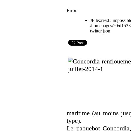
Error:
JFile::read : impossible
/homepages/20/d1533
twitter.json
maritime (au moins jus
type).
Le paquebot Concordia,