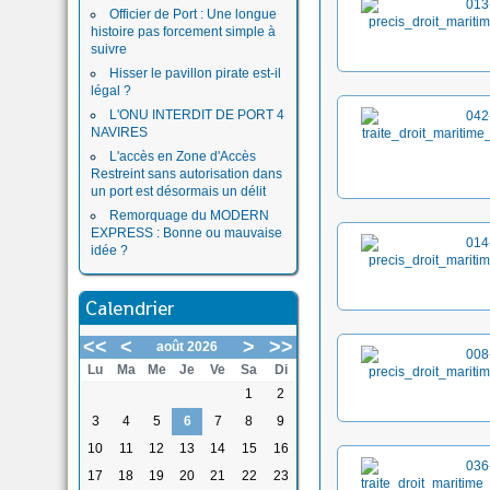
Officier de Port : Une longue
histoire pas forcement simple à
suivre
Hisser le pavillon pirate est-il
légal ?
L'ONU INTERDIT DE PORT 4
NAVIRES
L'accès en Zone d'Accès
Restreint sans autorisation dans
un port est désormais un délit
Remorquage du MODERN
EXPRESS : Bonne ou mauvaise
idée ?
Calendrier
<<
<
>
>>
août 2026
Lu
Ma
Me
Je
Ve
Sa
Di
1
2
3
4
5
6
7
8
9
10
11
12
13
14
15
16
17
18
19
20
21
22
23