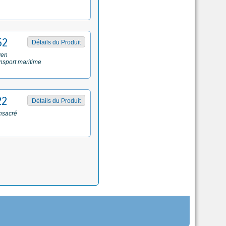
52
Détails du Produit
yen
ansport maritime
22
Détails du Produit
nsacré