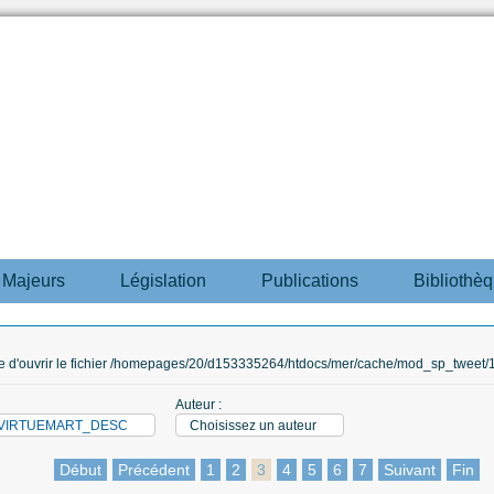
s Majeurs
Législation
Publications
Bibliothè
ble d'ouvrir le fichier /homepages/20/d153335264/htdocs/mer/cache/mod_sp_tweet/12
Auteur :
M_VIRTUEMART_DESC
Choisissez un auteur
Début
Précédent
1
2
3
4
5
6
7
Suivant
Fin