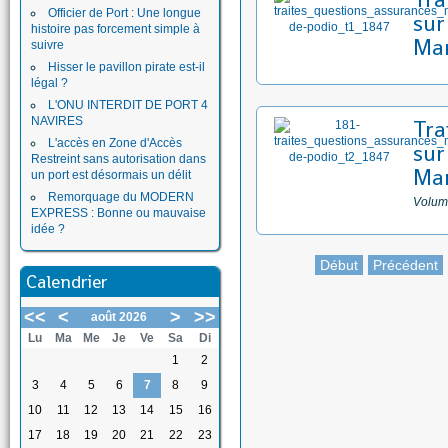
Officier de Port : Une longue
sur
histoire pas forcement simple à
Mar
suivre
Hisser le pavillon pirate est-il
légal ?
L'ONU INTERDIT DE PORT 4
NAVIRES
Tra
L'accès en Zone d'Accès
sur
Restreint sans autorisation dans
Mar
un port est désormais un délit
Remorquage du MODERN
Volum
EXPRESS : Bonne ou mauvaise
idée ?
Début
Précédent
Calendrier
<<
<
>
>>
août 2026
Lu
Ma
Me
Je
Ve
Sa
Di
1
2
3
4
5
6
7
8
9
10
11
12
13
14
15
16
17
18
19
20
21
22
23