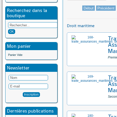
Début
Précédent
Recherchez dans la
boutique
Droit maritime
Tra
Ass
Mon panier
Mar
Panier Vide
Premie
Newsletter
Tra
Ass
Mar
Secon
Dernières publications
Tra