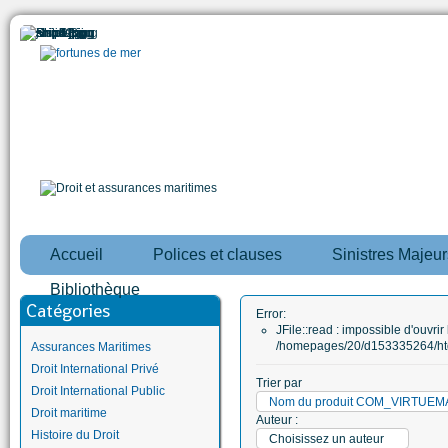
Accueil
Polices et clauses
Sinistres Majeur
Bibliothèque
Catégories
Error:
JFile::read : impossible d'ouvrir 
/homepages/20/d153335264/htd
Assurances Maritimes
Droit International Privé
Trier par
Droit International Public
Nom du produit COM_VIRTUE
Droit maritime
Auteur :
Histoire du Droit
Choisissez un auteur