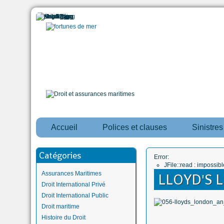
Accueil
Polices et clauses
Sinistre
Catégories
Error:
JFile::read : impossi
Assurances Maritimes
LLOYD'S 
Droit International Privé
Droit International Public
Droit maritime
Histoire du Droit