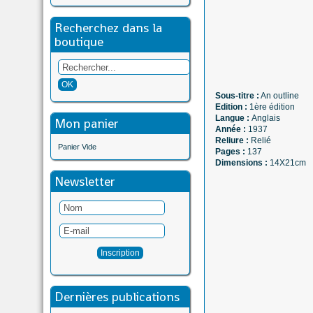
Recherchez dans la
boutique
Sous-titre :
An outline
Edition :
1ère édition
Langue :
Anglais
Mon panier
Année :
1937
Reliure :
Relié
Panier Vide
Pages :
137
Dimensions :
14X21cm
Newsletter
Dernières publications