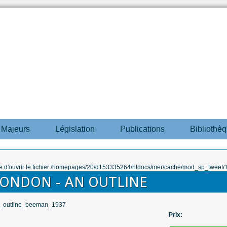
s Majeurs
Législation
Publications
Bibliothè
ble d'ouvrir le fichier /homepages/20/d153335264/htdocs/mer/cache/mod_sp_tweet/12
LONDON - AN OUTLINE
Prix: