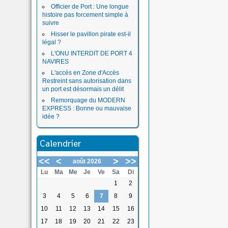
Officier de Port : Une longue
histoire pas forcement simple à
suivre
Hisser le pavillon pirate est-il
légal ?
L'ONU INTERDIT DE PORT 4
NAVIRES
L'accès en Zone d'Accès
Restreint sans autorisation dans
un port est désormais un délit
Remorquage du MODERN
EXPRESS : Bonne ou mauvaise
idée ?
Calendrier
<<
<
>
>>
août 2026
Lu
Ma
Me
Je
Ve
Sa
Di
1
2
3
4
5
6
7
8
9
10
11
12
13
14
15
16
17
18
19
20
21
22
23