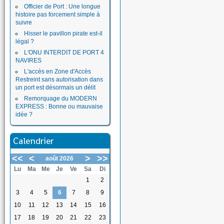
Officier de Port : Une longue
histoire pas forcement simple à
suivre
Hisser le pavillon pirate est-il
légal ?
L'ONU INTERDIT DE PORT 4
NAVIRES
L'accès en Zone d'Accès
Restreint sans autorisation dans
un port est désormais un délit
Remorquage du MODERN
EXPRESS : Bonne ou mauvaise
idée ?
Calendrier
<<
<
>
>>
août 2026
Lu
Ma
Me
Je
Ve
Sa
Di
1
2
3
4
5
6
7
8
9
10
11
12
13
14
15
16
17
18
19
20
21
22
23