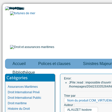
Accueil
Polices et clauses
Sinistres Majeur
Bibliothèque
Catégories
Error:
JFile::read : impossible d'ouvrir 
/homepages/20/d153335264/htd
Assurances Maritimes
Droit International Privé
Trier par
Droit International Public
Nom du produit COM_VIRTUE
Droit maritime
Auteur :
Histoire du Droit
ALAUZET Isodore