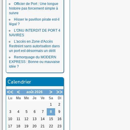
Officier de Port : Une longue
histoire pas forcement simple à
suivre
Hisser le pavillon pirate est-il
légal ?
L'ONU INTERDIT DE PORT 4
NAVIRES
L'accès en Zone d'Accès
Restreint sans autorisation dans
un port est désormais un délit
Remorquage du MODERN
EXPRESS : Bonne ou mauvaise
idée ?
Calendrier
<<
<
>
>>
août 2026
Lu
Ma
Me
Je
Ve
Sa
Di
1
2
3
4
5
6
7
8
9
10
11
12
13
14
15
16
17
18
19
20
21
22
23