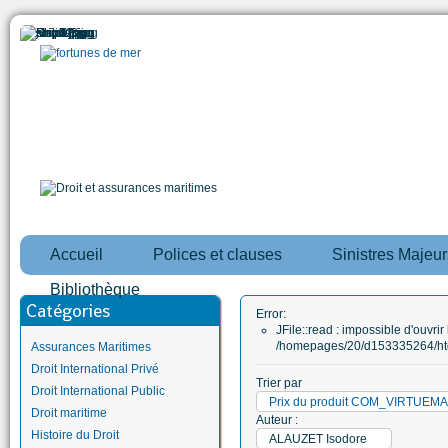
Accueil
Polices et clauses
Sinistres Majeur
Bibliothèque
Catégories
Error:
JFile::read : impossible d'ouvrir 
/homepages/20/d153335264/htd
Assurances Maritimes
Droit International Privé
Trier par
Droit International Public
Prix du produit COM_VIRTUE
Droit maritime
Auteur :
Histoire du Droit
ALAUZET Isodore