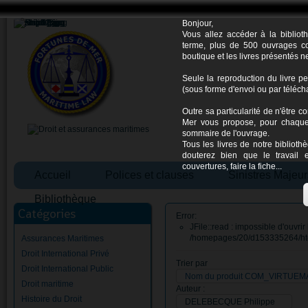
Bonjour,
Vous allez accéder à la biblio
terme, plus de 500 ouvrages co
boutique et les livres présentés n
Seule la reproduction du livre pe
(sous forme d'envoi ou par télécha
Outre sa particularité de n'être 
Mer vous propose, pour chaque 
sommaire de l'ouvrage.
Tous les livres de notre bibliot
douterez bien que le travail 
couvertures, faire la fiche...
Accueil
Polices et clauses
Sinistres Majeur
Bibliothèque
Catégories
Error:
JFile::read : impossible d'ouvrir 
/homepages/20/d153335264/htd
Assurances Maritimes
Droit International Privé
Trier par
Droit International Public
Nom du produit COM_VIRTUE
Droit maritime
Auteur :
Histoire du Droit
DELEBECQUE Philippe