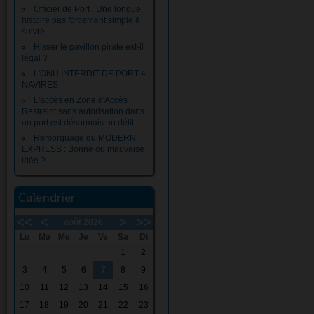
Officier de Port : Une longue
histoire pas forcement simple à
suivre
Hisser le pavillon pirate est-il
légal ?
L'ONU INTERDIT DE PORT 4
NAVIRES
L'accès en Zone d'Accès
Restreint sans autorisation dans
un port est désormais un délit
Remorquage du MODERN
EXPRESS : Bonne ou mauvaise
idée ?
Calendrier
<<
<
>
>>
août 2026
Lu
Ma
Me
Je
Ve
Sa
Di
1
2
3
4
5
6
7
8
9
10
11
12
13
14
15
16
17
18
19
20
21
22
23