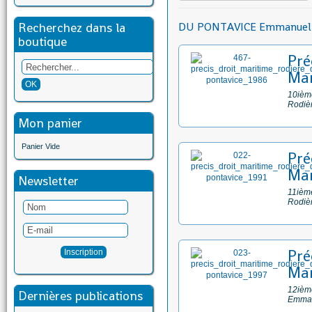
Recherchez dans la
DU PONTAVICE Emmanuel
boutique
Pré
Mar
10ième
Rodiè
Mon panier
Panier Vide
Pré
Mar
Newsletter
11ième
Rodiè
Pré
Mar
12ième
Dernières publications
Emman