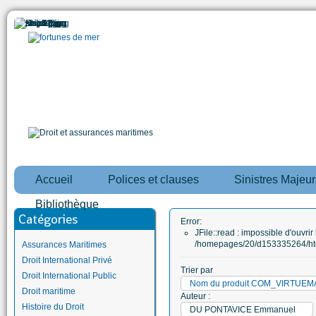
Accueil
Polices et clauses
Sinistres Majeur
Bibliothèque
Catégories
Error:
JFile::read : impossible d'ouvrir 
/homepages/20/d153335264/htd
Assurances Maritimes
Droit International Privé
Trier par
Droit International Public
Nom du produit COM_VIRTUE
Droit maritime
Auteur :
Histoire du Droit
DU PONTAVICE Emmanuel