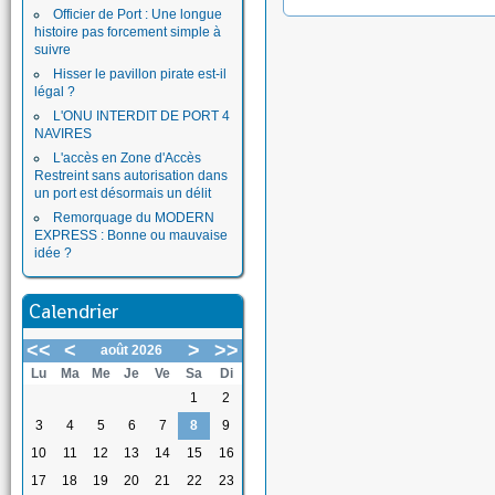
Officier de Port : Une longue
histoire pas forcement simple à
suivre
Hisser le pavillon pirate est-il
légal ?
L'ONU INTERDIT DE PORT 4
NAVIRES
L'accès en Zone d'Accès
Restreint sans autorisation dans
un port est désormais un délit
Remorquage du MODERN
EXPRESS : Bonne ou mauvaise
idée ?
Calendrier
<<
<
>
>>
août 2026
Lu
Ma
Me
Je
Ve
Sa
Di
1
2
3
4
5
6
7
8
9
10
11
12
13
14
15
16
17
18
19
20
21
22
23