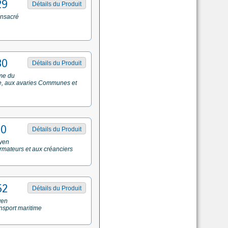
29
Détails du Produit
onsacré
30
Détails du Produit
ime du
ce, aux avaries Communes et
50
Détails du Produit
oyen
armateurs et aux créanciers
52
Détails du Produit
yen
ansport maritime