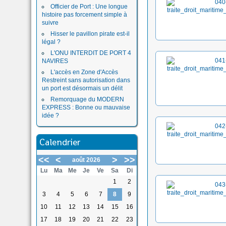
Officier de Port : Une longue
histoire pas forcement simple à
suivre
Hisser le pavillon pirate est-il
légal ?
L'ONU INTERDIT DE PORT 4
NAVIRES
L'accès en Zone d'Accès
Restreint sans autorisation dans
un port est désormais un délit
Remorquage du MODERN
EXPRESS : Bonne ou mauvaise
idée ?
Calendrier
<<
<
>
>>
août 2026
Lu
Ma
Me
Je
Ve
Sa
Di
1
2
3
4
5
6
7
8
9
10
11
12
13
14
15
16
17
18
19
20
21
22
23