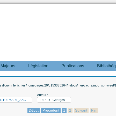
s Majeurs
Législation
Publications
Bibliothè
ble d'ouvrir le fichier /homepages/20/d153335264/htdocs/mer/cache/mod_sp_tweet/12
Auteur :
_VIRTUEMART_ASC
RIPERT Georges
Début
Précédent
1
2
Suivant
Fin