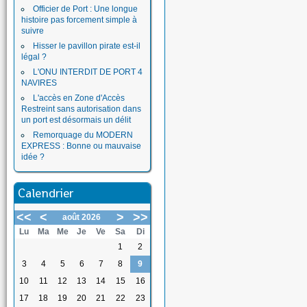
Officier de Port : Une longue
histoire pas forcement simple à
suivre
Hisser le pavillon pirate est-il
légal ?
L'ONU INTERDIT DE PORT 4
NAVIRES
L'accès en Zone d'Accès
Restreint sans autorisation dans
un port est désormais un délit
Remorquage du MODERN
EXPRESS : Bonne ou mauvaise
idée ?
Calendrier
<<
<
>
>>
août 2026
Lu
Ma
Me
Je
Ve
Sa
Di
1
2
3
4
5
6
7
8
9
10
11
12
13
14
15
16
17
18
19
20
21
22
23