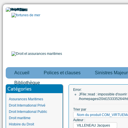
Accueil
Polices et clauses
Sinistres Majeur
Bibliothèque
Catégories
Error:
JFile::read : impossible d'ouvrir 
/homepages/20/d153335264/htd
Assurances Maritimes
Droit International Privé
Trier par
Droit International Public
Nom du produit COM_VIRTUE
Droit maritime
Auteur :
Histoire du Droit
VILLENEAU Jacques