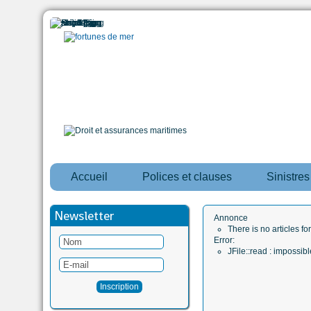
Accueil
Polices et clauses
Sinistre
Newsletter
Annonce
There is no articles fo
Error:
JFile::read : impossi