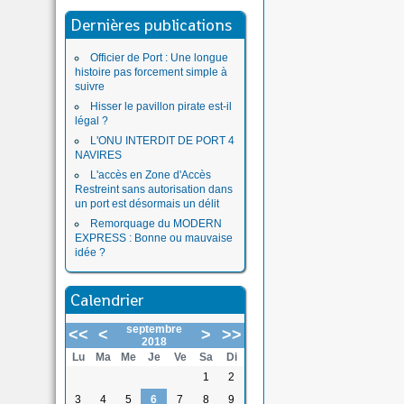
Dernières publications
Officier de Port : Une longue
histoire pas forcement simple à
suivre
Hisser le pavillon pirate est-il
légal ?
L'ONU INTERDIT DE PORT 4
NAVIRES
L'accès en Zone d'Accès
Restreint sans autorisation dans
un port est désormais un délit
Remorquage du MODERN
EXPRESS : Bonne ou mauvaise
idée ?
Calendrier
septembre
<<
<
>
>>
2018
Lu
Ma
Me
Je
Ve
Sa
Di
1
2
3
4
5
6
7
8
9