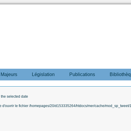
s Majeurs
Législation
Publications
Bibliothè
r the selected date
ble d'ouvrir le fichier /homepages/20/d153335264/htdocs/mer/cache/mod_sp_tweet/12