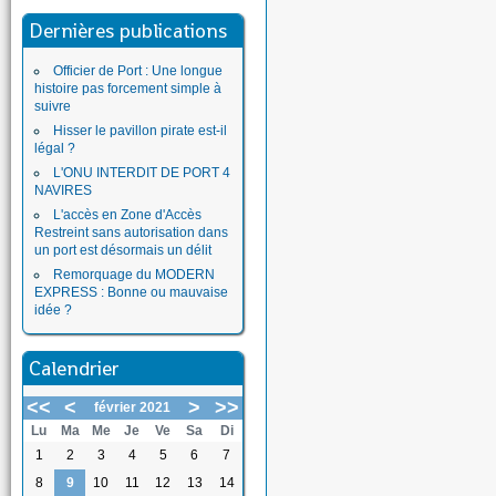
Dernières publications
Officier de Port : Une longue
histoire pas forcement simple à
suivre
Hisser le pavillon pirate est-il
légal ?
L'ONU INTERDIT DE PORT 4
NAVIRES
L'accès en Zone d'Accès
Restreint sans autorisation dans
un port est désormais un délit
Remorquage du MODERN
EXPRESS : Bonne ou mauvaise
idée ?
Calendrier
<<
<
>
>>
février 2021
Lu
Ma
Me
Je
Ve
Sa
Di
1
2
3
4
5
6
7
8
9
10
11
12
13
14