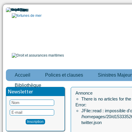
Accueil
Polices et clauses
Sinistres Majeur
Bibliothèque
Newsletter
Annonce
There is no articles for th
Error:
JFile::read : impossible d'ou
/homepages/20/d15333526
twitter.json