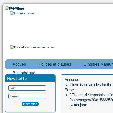
Accueil
Polices et clauses
Sinistres Majeur
Bibliothèque
Newsletter
Annonce
There is no articles for th
Error:
JFile::read : impossible d'ou
/homepages/20/d15333526
twitter.json