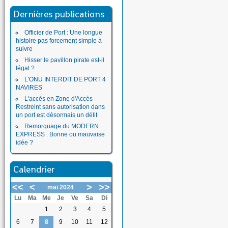
Dernières publications
Officier de Port : Une longue
histoire pas forcement simple à
suivre
Hisser le pavillon pirate est-il
légal ?
L'ONU INTERDIT DE PORT 4
NAVIRES
L'accès en Zone d'Accès
Restreint sans autorisation dans
un port est désormais un délit
Remorquage du MODERN
EXPRESS : Bonne ou mauvaise
idée ?
Calendrier
<<
<
>
>>
mai 2024
Lu
Ma
Me
Je
Ve
Sa
Di
1
2
3
4
5
6
7
8
9
10
11
12