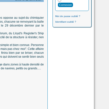
Mot de passe oublié ?
 les oppose au sujet du chimiquier
nes, chacune se renvoyant la balle
Identifiant oublié ?
 le 29 décembre dernier par le
orum, du Lloyd's Register's Ship
é de la structure à résister, rien
s simple et bien connue. Personne
 mais pas chez moi". Cette affaire
 finira bien par se briser, chacun
rs qui doivent se sentir bien seuls
rage dans zones à haute densité de
e navires, petits ou grands.....