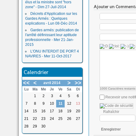
élus et la ministre sont "hors
Ajouter un Commenta
zone" - Dim 27-Juil-2014
Décrets d'Application sur les
Gardes Armés : Quelques
explications - Lun 08-Déc-2014
Gardes armés: publication de
l'arrêté définissant leur aptitude
professionnelle - Mer 21-Jan-
2015
L'ONU INTERDIT DE PORT 4
NAVIRES - Mer 11-Oct-2017
Calendrier
<<
<
>
>>
avril 2014
1000
Caractères restants
Lu
Ma
Me
Je
Ve
Sa
Di
1
2
3
4
5
6
Recevoir une notif
7
8
9
10
11
12
13
14
15
16
17
18
19
20
Rafraîchir
21
22
23
24
25
26
27
28
29
30
Enregistrer