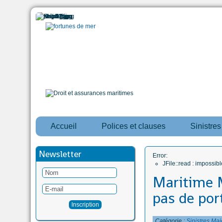
Accueil
Polices et clauses
Sinistre
Newsletter
Error:
JFile::read : impossi
Maritime M
pas de port
Catégorie :
Sinistres Maj