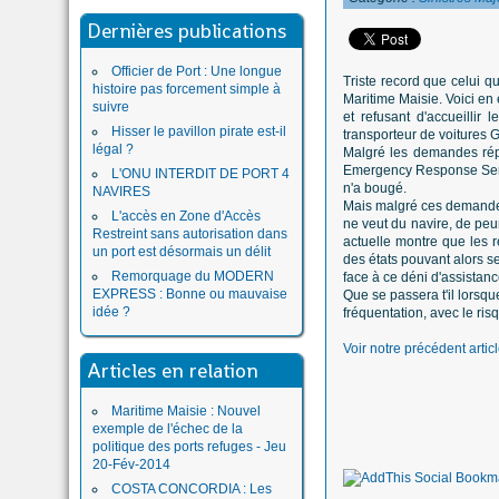
Dernières publications
Officier de Port : Une longue
Triste record que celui q
histoire pas forcement simple à
Maritime Maisie. Voici en
suivre
et refusant d'accueilli
Hisser le pavillon pirate est-il
transporteur de voitures 
légal ?
Malgré les demandes répé
Emergency Response Servic
L'ONU INTERDIT DE PORT 4
n'a bougé.
NAVIRES
Mais malgré ces demandes,
L'accès en Zone d'Accès
ne veut du navire, de peur
Restreint sans autorisation dans
actuelle montre que les ré
un port est désormais un délit
des états pouvant alors se
Remorquage du MODERN
face à ce déni d'assistan
EXPRESS : Bonne ou mauvaise
Que se passera t'il lorsq
idée ?
fréquentation, avec le ris
Voir notre précédent articl
Articles en relation
Maritime Maisie : Nouvel
exemple de l'échec de la
politique des ports refuges - Jeu
20-Fév-2014
COSTA CONCORDIA : Les