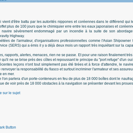
ui vient d'être battu par les autorités nippones et coréennes dans le différend qui
 effet plus de 100 jours que le chimiquier erre entre les eaux japonaises et coréen
r le navire sévèrement endommagé par un incendie à la suite de son abordage
Gravity Highway.
tées de l'armateur, d'organisations professionnelles comme l'Asian Shipowner f
e (SERS) qui a émis il y a déjà deux mois un rapport très inquiétant sur la capacit
 rapports, alertes, menaces, rien ne se passe. Et pour une raison finalement trè
 qu'il ne se brise près des côtes et repoussant le principe du "port refuge" d'un oui
centes leçons n'ont tout simplement pas été tirées et à force d'attendre, le navire
 renvoyer la responsabilité du fiasco et surtout incriminer l'armateur et ses assureu
ce en mer.
ue l'on parlera d'un porte-conteneurs en feu de plus de 18 000 boîtes dont le nauf
que de voir près de 18 000 obstacles à la navigation se présenter devant les proues d
e sur le sujet