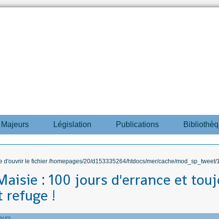
s Majeurs
Législation
Publications
Bibliothè
ble d'ouvrir le fichier /homepages/20/d153335264/htdocs/mer/cache/mod_sp_tweet/12
aisie : 100 jours d'errance et tou
 refuge !
eurs