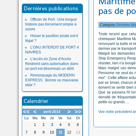
Maritime 
Dernières publications
pas de po
Officier de Port : Une longue
histoire pas forcement simple à
Category
Sinistres M
suivre
Triste record que celu
Hisser le pavillon pirate est-il
chimiquier Maritime Ma
légal ?
renvoyant la balle et 
L'ONU INTERDIT DE PORT 4
dernier par le transpor
NAVIRES
Malgré les demandes r
Ship Emergency Respons
L'accès en Zone d'Accès
résister, rien n'a bougé
Restreint sans autorisation dans
Mais malgré ces deman
un port est désormais un délit
Personne ne veut du na
Remorquage du MODERN
moi". Cette affaire act
EXPRESS : Bonne ou mauvaise
par se briser, chacun d
idée ?
doivent se sentir bien 
Que se passera t'il l
densité de fréquentati
Calendrier
petits ou grands.....
<<
<
>
>>
avril 2014
Voir notre précédent art
Lu
Ma
Me
Je
Ve
Sa
Di
1
2
3
4
5
6
7
8
9
10
11
12
13