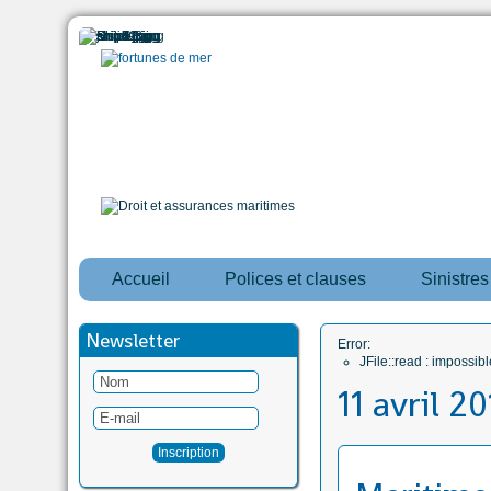
Accueil
Polices et clauses
Sinistre
Newsletter
Error:
JFile::read : impossi
11 avril 2