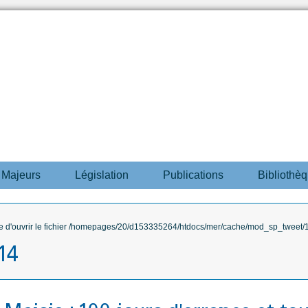
s Majeurs
Législation
Publications
Bibliothè
ble d'ouvrir le fichier /homepages/20/d153335264/htdocs/mer/cache/mod_sp_tweet/12
014