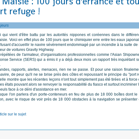
Maisie : 100 jours d'errance et to
rt refuge !
ajeurs
i qui vient d'être battu par les autorités nippones et coréennes dans le différ
isie. Voici en effet plus de 100 jours que le chimiquier erre entre les eaux japon
refusant d'accueillir le navire sévèrement endommagé par un incendie à la suite 
teur de voitures Gravity Highway.
épétées de l'armateur, d'organisations professionnelles comme l'Asian Shipowner
e Service (SERS) qui a émis il y a déjà deux mois un rapport très inquiétant sur
.
des, rapports, alertes, menaces, rien ne se passe. Et pour une raison finalemen
vire, de peur qu'il ne se brise près des côtes et repoussant le principe du "port 
uelle montre que les récentes leçons n'ont tout simplement pas été tirées et à force d
es états pouvant alors se renvoyer la responsabilité du fiasco et surtout incriminer 
seuls face à ce déni d'assistance en mer.
orsque l'on parlera d'un porte-conteneurs en feu de plus de 18 000 boîtes dont l
on, avec le risque de voir près de 18 000 obstacles à la navigation se présenter
icle sur le sujet