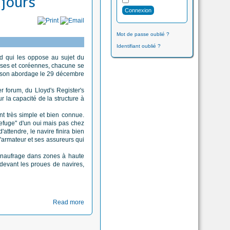
ujours
Mot de passe oublié ?
Identifiant oublié ?
end qui les oppose au sujet du
aises et coréennes, chacune se
de son abordage le 29 décembre
 forum, du Lloyd's Register's
 la capacité de la structure à
t très simple et bien connue.
refuge" d'un oui mais pas chez
'attendre, le navire finira bien
l'armateur et ses assureurs qui
e naufrage dans zones à haute
 devant les proues de navires,
Read more