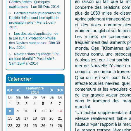
en raison du fait que la 
Gardes Armés : Quelques
explications - Lun 08-Déc-2014
concerne des relations comm
plus de 1850 miles de dista
Gardes armés: publication de
l'arrêté définissant leur aptitude
«principalement transportées 
professionnelle - Mer 21-Jan-
et des voies commerciale
2015
vraiment au global sur le péri
Les décrets d'application de
Les milliers de conteneurs
la Loi sur la Protection Privée
fréquemment des aliments pré
des Navires sont parus - Dim 30-
Nov-2014
monde. Ces "Kilomètres ali
devenu connu, une préoccup
Navires sans équipage : Est-
ce pour bientôt ? Pas si sûr ! -
écologistes, car il est parfois
Sam 15-Mar-2014
mer de Nouvelle-Zélande en 
conduire un camion à traver
Quoi qu'il en soit, pour la 
Calendrier
affecte tous les navires, quel 
septembre
conteneurs et les vraquiers 
<<
<
>
>>
2014
de leur grande valeur écono
Lu
Ma
Me
Je
Ve
Sa
Di
dans le transport des mar
1
2
3
4
5
6
7
mondial.
8
9
10
11
12
13
14
"Un facteur supplémentaire da
vitesse relativement faible 
15
16
17
18
19
20
21
hauteur »par rapport à la mer, 
22
23
24
25
26
27
28
Le rapport retrace l'évoluti