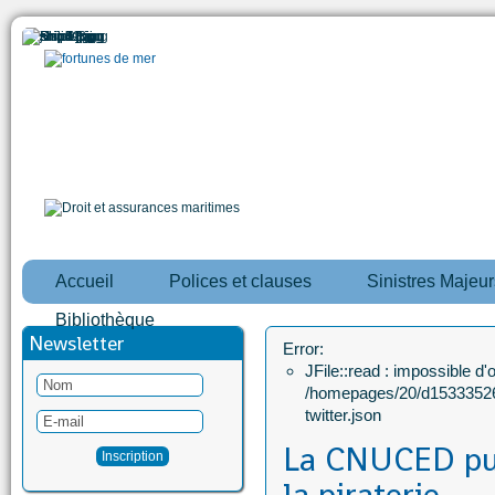
Accueil
Polices et clauses
Sinistres Majeur
Bibliothèque
Newsletter
Error:
JFile::read : impossible d'ou
/homepages/20/d15333526
twitter.json
La CNUCED pub