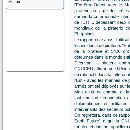
29
30
l'Extrême-Orient vers le Mo
piraterie au large des côte
surpris la communauté intern
de l'Est ... dépassant ceux 
mondiaux de la piraterie co
Philippines."
Le rapport note aussi l'utilis
les incidents de piraterie. "E
de la piraterie et 5420 on
détournés dans le monde entie
Décrivant la piraterie comm
CNUCED affirme que l'Union e
un rôle actif dans la lutte co
l'Est - avec les marines de 
armés ont été déployés sur le
Mais en fin de compte, dit la
faut une forte coopération a
diplomatiques et militaires
intervenants des secteurs publ
On regrettera, dans ce rappor
Earth Future" à qui la CNU
méritée et dont on rappellera 