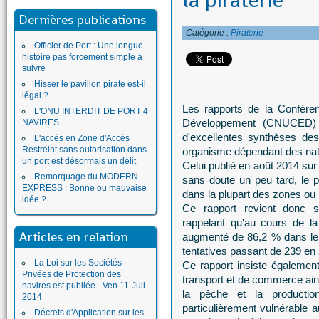
la piraterie
Dernières publications
Catégorie :
Piraterie
Officier de Port : Une longue
histoire pas forcement simple à
suivre
Hisser le pavillon pirate est-il
légal ?
Les rapports de la Confére
L'ONU INTERDIT DE PORT 4
Développement (CNUCED) s
NAVIRES
d'excellentes synthèses de
L'accès en Zone d'Accès
Restreint sans autorisation dans
organisme dépendant des nat
un port est désormais un délit
Celui publié en août 2014 sur 
Remorquage du MODERN
sans doute un peu tard, le
EXPRESS : Bonne ou mauvaise
dans la plupart des zones ou i
idée ?
Ce rapport revient donc 
rappelant qu'au cours de la
Articles en relation
augmenté de 86,2 % dans le 
tentatives passant de 239 en
La Loi sur les Sociétés
Ce rapport insiste également 
Privées de Protection des
transport et de commerce ains
navires est publiée - Ven 11-Juil-
la pêche et la productio
2014
particulièrement vulnérable
Décrets d'Application sur les