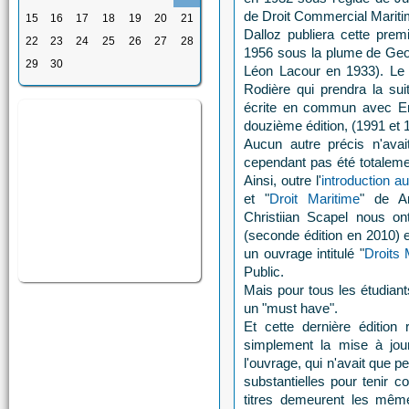
de Droit Commercial Mariti
15
16
17
18
19
20
21
Dalloz publiera cette prem
22
23
24
25
26
27
28
1956 sous la plume de Geo
29
30
Léon Lacour en 1933). Le 
Rodière qui prendra la su
écrite en commun avec Em
douzième édition, (1991 et 
Aucun autre précis n'avai
cependant pas été totaleme
Ainsi, outre l'
introduction a
et "
Droit Maritime
" de A
Christiian Scapel nous o
(seconde édition en 2010) e
un ouvrage intitulé "
Droits 
Public.
Mais pour tous les étudiants
un "must have".
Et cette dernière édition
simplement la mise à jour
l'ouvrage, qui n'avait que 
substantielles pour tenir c
titres demeurent les mêm