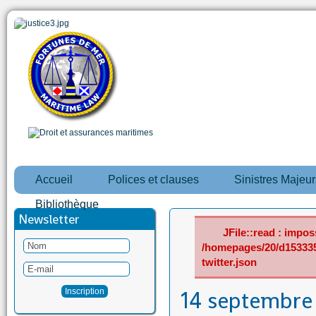
Accueil
Polices et clauses
Sinistres Majeur
Bibliothèque
Newsletter
JFile::read : imposs
/homepages/20/d15333
twitter.json
14 septembre