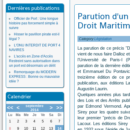
Dernières publications
Parution d'un
Officier de Port : Une longue
Droit Mariti
histoire pas forcement simple à
suivre
Hisser le pavillon pirate est-il
légal ?
Category
Législation
L'ONU INTERDIT DE PORT 4
La parution de ce précis "D
NAVIRES
vient de nous faire Dalloz e
L'accès en Zone d'Accès
l'Université de Paris-I 
Restreint sans autorisation dans
parution de la dernière éd
un port est désormais un délit
et Emmanuel Du Pontavice,
Remorquage du MODERN
EXPRESS : Bonne ou mauvaise
treizième édition de ce p
idée ?
publication, aux éditions L
Augustin Laurin.
Quelques années plus tard,
Calendrier
des Lois et des Arrêts publ
par Edmond Vermond. Aprè
septembre
<<
<
>
>>
2014
Sirey pour les quatre suiva
Lu
Ma
Me
Je
Ve
Sa
Di
leur premier "précis de D
1
2
3
4
5
6
7
Lacour. Les éditions Sirey 
8
9
10
11
12
13
14
en 1932 sous l'égide de Jul