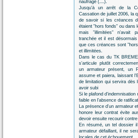
naufragé (....).
Jusqu'à un arrêt de la C
Cassation de juillet 2006, la 
de savoir si les créances de
étaient "hors fonds" ou dans 
mais "illimitées" n'avait 
tranchée et il est désormais
que ces créances sont "hors
et illimitées.
Dans le cas du TK BREMEN
s'articule plutôt correcteme
un armateur présent, un P
assume et paiera, laissant l'E
de limitation qui servira dè
avoir subi
Si le plafond d'indemnisation 
faible en l'absence de ratific
La présence d'un armateur et
honore leur contrat évite au
devoir ensuite recourir contr
En résumé, un tel dossier i
armateur défaillant, il ne ser
locales de cet échouement.