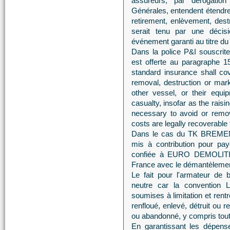
assureurs, par dérogation
Générales, entendent étendre
retirement, enlèvement, dest
serait tenu par une décisi
événement garanti au titre du 
Dans la police P&I souscrit
est offerte au paragraphe 
standard insurance shall cove
removal, destruction or mar
other vessel, or their equi
casualty, insofar as the rais
necessary to avoid or remov
costs are legally recoverabl
Dans le cas du TK BREMEN,
mis à contribution pour pay
confiée à EURO DEMOLITION 
France avec le démantèlem
Le fait pour l'armateur de b
neutre car la convention 
soumises à limitation et rent
renfloué, enlevé, détruit ou 
ou abandonné, y compris tout 
En garantissant les dépense