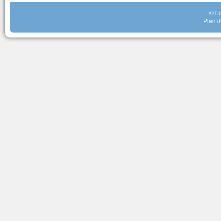
© Fo
Plan d