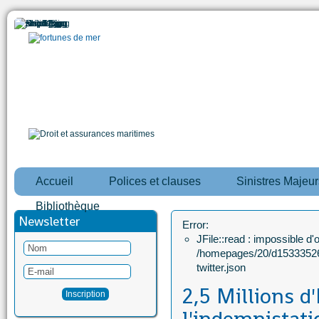
Accueil
Polices et clauses
Sinistres Majeur
Bibliothèque
Newsletter
Error:
JFile::read : impossible d'ou
/homepages/20/d15333526
twitter.json
2,5 Millions d