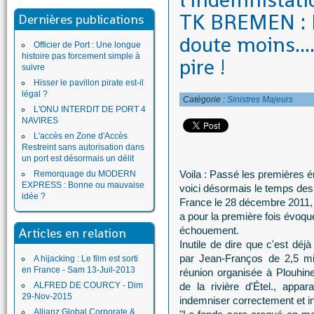
l'indemnistati
TK BREMEN : P
Dernières publications
doute moins....
Officier de Port : Une longue
histoire pas forcement simple à
pire !
suivre
Hisser le pavillon pirate est-il
légal ?
Catégorie :
Sinistres Majeurs
L'ONU INTERDIT DE PORT 4
NAVIRES
L'accès en Zone d'Accès
Restreint sans autorisation dans
un port est désormais un délit
Voila : Passé les premières é
Remorquage du MODERN
EXPRESS : Bonne ou mauvaise
voici désormais le temps des
idée ?
France le 28 décembre 2011
a pour la première fois évoqu
échouement.
Articles en relation
Inutile de dire que c'est dé
par Jean-Franços de 2,5 mi
A hijacking : Le film est sorti
en France - Sam 13-Juil-2013
réunion organisée à Plouhine
ALFRED DE COURCY - Dim
de la rivière d'Étel., appa
29-Nov-2015
indemniser correctement et in
Allianz Global Corporate &