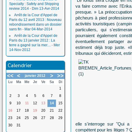
"Le fonds sera croqué en mo
Specialty : Safety and Shipping
va faire comme avec l'Erika. 
review 2014 - Dim 13-Avr-2014
presque. » La préoccupation 
Arrêt de la Cour d'Appel de
pêcheurs à pied professionne
Paris du 12 avril 2013 : Nouveau
activités touristiques (campi
rebondissement dans un dossier
sans fin - Mar 04-Mar-2014
particuliers, qui s'estime
pourraient également const
Arrêt de la Cour d'Appel de
Paris du 13 janvier 2012 : La
éventuellement partager av
terre a gagné sur la mer.... - Mer
estiment déjà trop juste. 
14-Nov-2012
tribunaux qui décideront, est
Calendrier
<<
<
>
>>
janvier 2012
Lu
Ma
Me
Je
Ve
Sa
Di
1
2
3
4
5
6
7
8
9
10
11
12
13
14
15
16
17
18
19
20
21
22
23
24
25
26
27
28
29
elle s'interroge sur "Qui 
30
31
compétent pour les litiges ? 